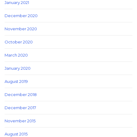
January 2021
December 2020
November 2020
October 2020
March 2020
January 2020
August 2019
December 2018
December 2017
November 2015
August 2015