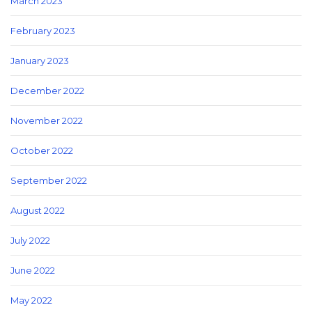
March 2023
February 2023
January 2023
December 2022
November 2022
October 2022
September 2022
August 2022
July 2022
June 2022
May 2022