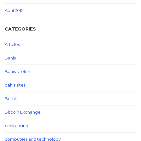
April 2015
CATEGORIES
Articles
Bahis
Bahis siteleri
bahis sitesi
Bettilt
Bitcoin Exchange
canli casino
computers and technology