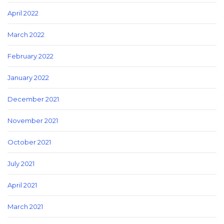
April 2022
March 2022
February 2022
January 2022
December 2021
November 2021
October 2021
July 2021
April 2021
March 2021