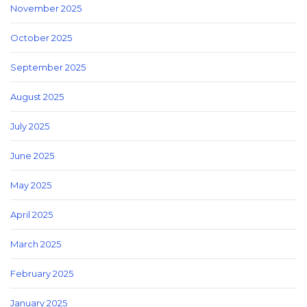
November 2025
October 2025
September 2025
August 2025
July 2025
June 2025
May 2025
April 2025
March 2025
February 2025
January 2025