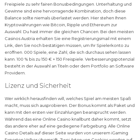
Freispiele zu sehr fairen Bonusbedingungen. Unterhaltung und
Gewinne sind eine hervorragende Kombination, doch diese
Balance sollte niemals überlastet werden. Hier stehen Ihnen
Kryptowährungen wie Bitcoin, Ripple und Ethereum zur
Auswahl. Du hast immer die gleichen Chancen. Bei den meisten
Casinos Austria erhalten Sie eine Registrierungsmail mit einem
Link, den Sie noch bestätigen müssen, um Ihr Spielerkonto zu
eröffnen. 000 Spiele, eine Zahl, die sich durchaus sehen lassen
kann. 100 % bis zu 150 € + 150 Freispiele. Verbesserungspotenzial
besteht in der Auswahl an Titeln oder dem Portfolio an Software
Providern.
Lizenz und Sicherheit
Wer wirklich herausfinden will, welches Spiel am meisten Spaß
macht, muss sich ausprobieren. Der Bonus kommt als Paket und
kann mit den ersten vier Einzahlungen beansprucht werden.
Während das eine Online Casino knallbunt daher kommt, setzt
das andere eher auf eine gediegene Farbgebung. Alle Online
Casino Details auf dieser Seite wurden von unserem iGaming
Experten Volker überprüft. Zwei Arten von Cookies werden auf