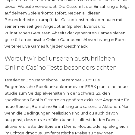
dieser Website verwendet. Die Gutschrift der Einzahlung erfolgt
auf deinem Spielerkonto sofort. Neben all diesen
Besonderheiten trumpft das Casino Innsbruck aber auch mit
seinem vielseitigen Angebot an Spielen, Events und
kulinarischen Genüssen. Abseits der genannten Games bieten
gute österreichische Online Casinos viel Abwechslung in Form
weiterer Live Games für jeden Geschmack.
Worauf wir bei unseren ausführlichen
Online Casino Tests besonders achten
Testsieger Bonusangebote. Dezember 2025: Die
Eidgenössische Spielbankenkommission ESBK plant eine neue
Studie zum Geldspielverhalten in der Schweiz. Zu den
spezifischen Boni in Österreich gehören exklusive Angebote für
neue Spieler, Boni ohne Einzahlung und saisonale Aktionen. Nur
wenn die Bedingungen realistisch sind und du auch davon
ausgehst, dass du sie erfüllen kannst, solltest du den Bonus
aktivieren. Teste die Spiele im Demo Modus, oder spiele gleich
im Echtgeldmodus, um fantastische Preise zu gewinnen.