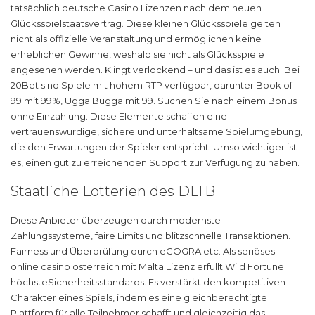
tatsächlich deutsche Casino Lizenzen nach dem neuen
Glücksspielstaatsvertrag. Diese kleinen Glücksspiele gelten
nicht als offizielle Veranstaltung und ermöglichen keine
erheblichen Gewinne, weshalb sie nicht als Glücksspiele
angesehen werden. Klingt verlockend – und das ist es auch. Bei
20Bet sind Spiele mit hohem RTP verfügbar, darunter Book of
99 mit 99%, Ugga Bugga mit 99. Suchen Sie nach einem Bonus
ohne Einzahlung. Diese Elemente schaffen eine
vertrauenswürdige, sichere und unterhaltsame Spielumgebung,
die den Erwartungen der Spieler entspricht. Umso wichtiger ist
es, einen gut zu erreichenden Support zur Verfügung zu haben.
Staatliche Lotterien des DLTB
Diese Anbieter überzeugen durch modernste
Zahlungssysteme, faire Limits und blitzschnelle Transaktionen.
Fairness und Überprüfung durch eCOGRA etc. Als seriöses
online casino österreich mit Malta Lizenz erfüllt Wild Fortune
höchsteSicherheitsstandards. Es verstärkt den kompetitiven
Charakter eines Spiels, indem es eine gleichberechtigte
Plattform für alle Teilnehmer schafft und gleichzeitig das