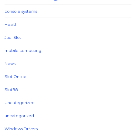
console systems
Health
Judi Slot
mobile computing
News
Slot Online
Slot88
Uncategorized
uncategorized
Windows Drivers