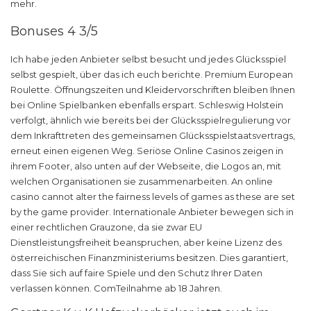
mehr.
Bonuses 4 3/5
Ich habe jeden Anbieter selbst besucht und jedes Glücksspiel
selbst gespielt, über das ich euch berichte. Premium European
Roulette. Öffnungszeiten und Kleidervorschriften bleiben Ihnen
bei Online Spielbanken ebenfalls erspart. Schleswig Holstein
verfolgt, ähnlich wie bereits bei der Glücksspielregulierung vor
dem Inkrafttreten des gemeinsamen Glücksspielstaatsvertrags,
erneut einen eigenen Weg. Seriöse Online Casinos zeigen in
ihrem Footer, also unten auf der Webseite, die Logos an, mit
welchen Organisationen sie zusammenarbeiten. An online
casino cannot alter the fairness levels of games as these are set
by the game provider. Internationale Anbieter bewegen sich in
einer rechtlichen Grauzone, da sie zwar EU
Dienstleistungsfreiheit beanspruchen, aber keine Lizenz des
österreichischen Finanzministeriums besitzen. Dies garantiert,
dass Sie sich auf faire Spiele und den Schutz Ihrer Daten
verlassen können. ComTeilnahme ab 18 Jahren.