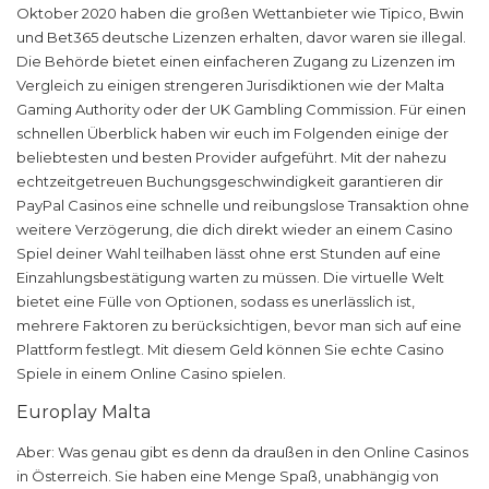
Oktober 2020 haben die großen Wettanbieter wie Tipico, Bwin
und Bet365 deutsche Lizenzen erhalten, davor waren sie illegal.
Die Behörde bietet einen einfacheren Zugang zu Lizenzen im
Vergleich zu einigen strengeren Jurisdiktionen wie der Malta
Gaming Authority oder der UK Gambling Commission. Für einen
schnellen Überblick haben wir euch im Folgenden einige der
beliebtesten und besten Provider aufgeführt. Mit der nahezu
echtzeitgetreuen Buchungsgeschwindigkeit garantieren dir
PayPal Casinos eine schnelle und reibungslose Transaktion ohne
weitere Verzögerung, die dich direkt wieder an einem Casino
Spiel deiner Wahl teilhaben lässt ohne erst Stunden auf eine
Einzahlungsbestätigung warten zu müssen. Die virtuelle Welt
bietet eine Fülle von Optionen, sodass es unerlässlich ist,
mehrere Faktoren zu berücksichtigen, bevor man sich auf eine
Plattform festlegt. Mit diesem Geld können Sie echte Casino
Spiele in einem Online Casino spielen.
Europlay Malta
Aber: Was genau gibt es denn da draußen in den Online Casinos
in Österreich. Sie haben eine Menge Spaß, unabhängig von