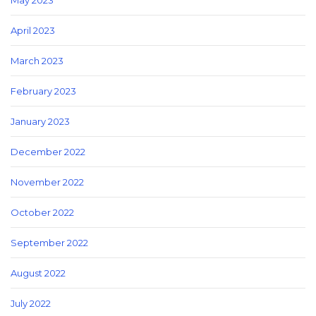
May 2023
April 2023
March 2023
February 2023
January 2023
December 2022
November 2022
October 2022
September 2022
August 2022
July 2022