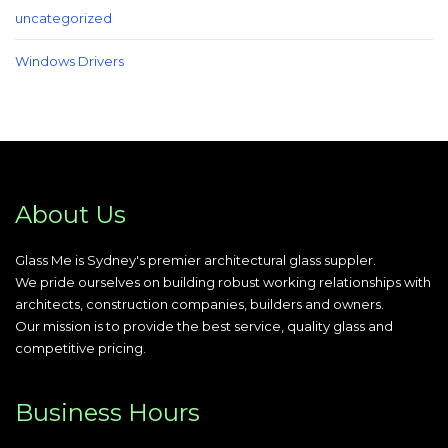
uncategorized
Windows Drivers
About Us
Glass Me is Sydney's premier architectural glass suppler.
We pride ourselves on building robust working relationships with
architects, construction companies, builders and owners.
Our mission is to provide the best service, quality glass and
competitive pricing.
Business Hours