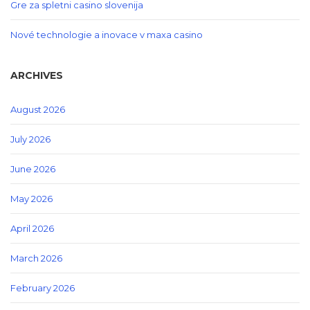
Gre za spletni casino slovenija
Nové technologie a inovace v maxa casino
ARCHIVES
August 2026
July 2026
June 2026
May 2026
April 2026
March 2026
February 2026