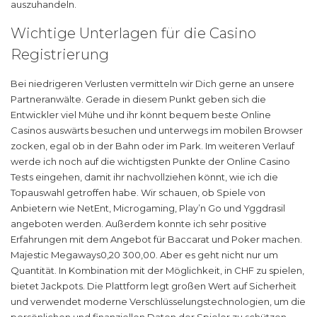
auszuhandeln.
Wichtige Unterlagen für die Casino
Registrierung
Bei niedrigeren Verlusten vermitteln wir Dich gerne an unsere
Partneranwälte. Gerade in diesem Punkt geben sich die
Entwickler viel Mühe und ihr könnt bequem beste Online
Casinos auswärts besuchen und unterwegs im mobilen Browser
zocken, egal ob in der Bahn oder im Park. Im weiteren Verlauf
werde ich noch auf die wichtigsten Punkte der Online Casino
Tests eingehen, damit ihr nachvollziehen könnt, wie ich die
Topauswahl getroffen habe. Wir schauen, ob Spiele von
Anbietern wie NetEnt, Microgaming, Play’n Go und Yggdrasil
angeboten werden. Außerdem konnte ich sehr positive
Erfahrungen mit dem Angebot für Baccarat und Poker machen.
Majestic Megaways0,20 300,00. Aber es geht nicht nur um
Quantität. In Kombination mit der Möglichkeit, in CHF zu spielen,
bietet Jackpots. Die Plattform legt großen Wert auf Sicherheit
und verwendet moderne Verschlüsselungstechnologien, um die