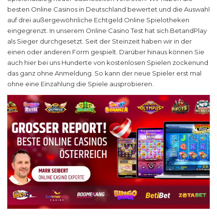
besten Online Casinos in Deutschland bewertet und die Auswahl
auf drei außergewöhnliche Echtgeld Online Spielotheken
eingegrenzt. In unserem Online Casino Test hat sich BetandPlay
als Sieger durchgesetzt. Seit der Steinzeit haben wir in der
einen oder anderen Form gespielt. Darüber hinaus können Sie
auch hier bei uns Hunderte von kostenlosen Spielen zockenund
das ganz ohne Anmeldung. So kann der neue Spieler erst mal
ohne eine Einzahlung die Spiele ausprobieren.