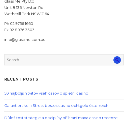
Glass Me Pty Ltd
Unit 8 136 Newton Rd
Wetherill Park NSW 2164
Ph 02 9756 1660
Fx 02 8076 3303
info@glassme.com.au
RECENT POSTS
50 najboljših tvitov vseh časov o spletni casino
Garantiert kein Stress bestes casino echtgeld österreich
Důležitost strategie a disciplíny při hraní maxa casino recenze