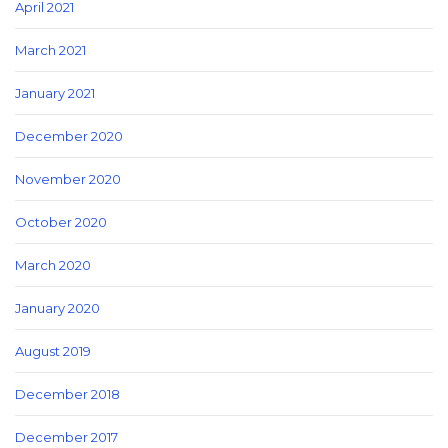
April 2021
March 2021
January 2021
December 2020
November 2020
October 2020
March 2020
January 2020
August 2019
December 2018
December 2017