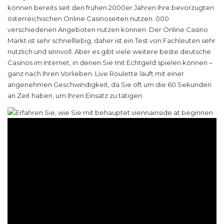
können bereits seit den frühen 2000er Jahren Ihre bevorzugten
österreichischen Online Casinoseiten nutzen. 000
verschiedenen Angeboten nutzen können. Der Online Casino
Markt ist sehr schnelllebig, daher ist ein Test von Fachleuten sehr
nützlich und sinnvoll. Aber es gibt viele weitere beste deutsche
Casinos im Internet, in denen Sie mit Echtgeld spielen können –
ganz nach Ihren Vorlieben. Live Roulette läuft mit einer
angenehmen Geschwindigkeit, da Sie oft um die 60 Sekunden
an Zeit haben, um Ihren Einsatz zu tätigen.