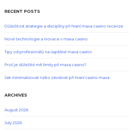
RECENT POSTS
Důležitost strategie a disciplíny při hraní maxa casino recenze
Nové technologie a inovace v maxa casino
Tipy od profesionálů na úspěšné maxa casino
Proč je důležité mít limity při maxa casino?
Jak minimalizovat riziko závislosti při hraní casino maxa
ARCHIVES
August 2026
July 2026