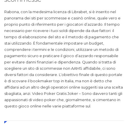
Rabona, con la medesima licenza di Librabet, si è inserito nel
panorama dei siti per scommesse e casinò online, quale vero e
proprio punto di riferimento per i giocatori d’azzardo. Il tempo
necessario per ricevere i tuoi soldi dipende da due fattori: il
tempo di elaborazione del sito e il metodo di pagamento che
stai utilizzando. È fondamentale impostare un budget,
comprendere i termini e le condizioni, utilizzare un metodo di
pagamento sicuro e praticare il gioco d’azzardo responsabile
per evitare danni finanziari e dipendenza. Quando si tratta di
scegliere un sito di scommesse non AAMS affidabile, ci sono
diversi fattori da considerare. L’obiettivo finale di questo portale
è di scovare il bookmaker top in Italia, ma non è detto che
affidarsi ad un altro degli operatori online suggeriti sia una scelta
sbagliata, anzi. Video Poker Gratis Joker – Sono davvero tanti gli
appassionati di video poker che, giornalmente, si cimentano in
questo gioco online nelle varie piattaforme sul.