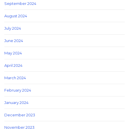
September 2024
August 2024
July 2024
June 2024
May 2024
April 2024
March 2024
February 2024
January 2024
December 2023
November 2023