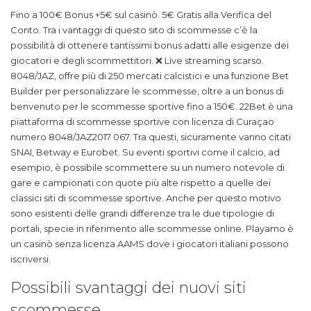
Fino a 100€ Bonus +5€ sul casinò. 5€ Gratis alla Verifica del
Conto. Tra i vantaggi di questo sito di scommesse c’è la
possibilità di ottenere tantissimi bonus adatti alle esigenze dei
giocatori e degli scommettitori. ❌ Live streaming scarso.
8048/JAZ, offre più di 250 mercati calcistici e una funzione Bet
Builder per personalizzare le scommesse, oltre a un bonus di
benvenuto per le scommesse sportive fino a 150€. 22Bet è una
piattaforma di scommesse sportive con licenza di Curaçao
numero 8048/JAZ2017 067. Tra questi, sicuramente vanno citati
SNAI, Betway e Eurobet. Su eventi sportivi come il calcio, ad
esempio, è possibile scommettere su un numero notevole di
gare e campionati con quote più alte rispetto a quelle dei
classici siti di scommesse sportive. Anche per questo motivo
sono esistenti delle grandi differenze tra le due tipologie di
portali, specie in riferimento alle scommesse online. Playamo è
un casinò senza licenza AAMS dove i giocatori italiani possono
iscriversi.
Possibili svantaggi dei nuovi siti
scommesse