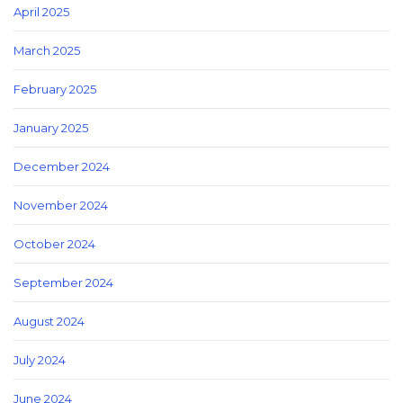
April 2025
March 2025
February 2025
January 2025
December 2024
November 2024
October 2024
September 2024
August 2024
July 2024
June 2024