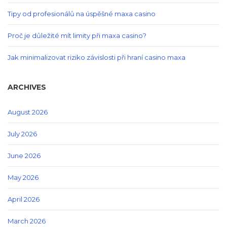
Tipy od profesionálů na úspěšné maxa casino
Proč je důležité mít limity při maxa casino?
Jak minimalizovat riziko závislosti při hraní casino maxa
ARCHIVES
August 2026
July 2026
June 2026
May 2026
April 2026
March 2026