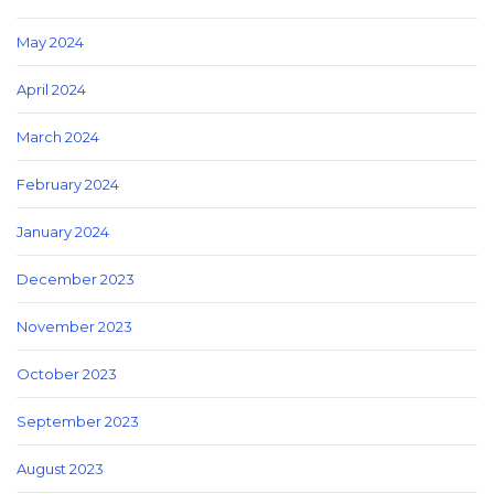
May 2024
April 2024
March 2024
February 2024
January 2024
December 2023
November 2023
October 2023
September 2023
August 2023