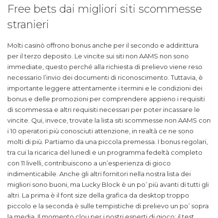
Free bets dai migliori siti scommesse
stranieri
Molti casinò offrono bonus anche per il secondo e addirittura
per il terzo deposito. Le vincite sui siti non AAMS non sono
immediate, questo perché alla richiesta di prelievo viene reso
necessario l’invio dei documenti di riconoscimento. Tuttavia, è
importante leggere attentamente i termini e le condizioni dei
bonus e delle promozioni per comprendere appieno i requisiti
di scommessa e altri requisiti necessari per poter incassare le
vincite. Qui, invece, trovate la lista siti scommesse non AAMS con
i 10 operatori più conosciuti attenzione, in realtà ce ne sono
molti di più. Partiamo da una piccola premessa. I bonus regolari,
tra cui la ricarica del lunedì e un programma fedeltà completo
con 11 livelli, contribuiscono a un’esperienza di gioco
indimenticabile. Anche gli altri fornitori nella nostra lista dei
migliori sono buoni, ma Lucky Block è un po’ più avanti di tutti gli
altri. La prima è il font size della grafica da desktop troppo
piccolo e la seconda è sulle tempistiche di prelievo un po’ sopra
la media. Il momento clou per i nostri esperti di gioco: il test