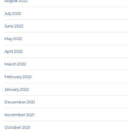
August 2022
July 2022
June 2022
May 2022
April 2022
March 2022
February 2022
January 2022
December 2021
November 2021
October 2021