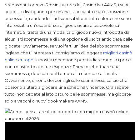
recensioni. Lorenzo Rossini autore del Casino No AAMS, i suoi
articoli si distinguono per un’analisi accurata e un’esposizione
accessibile, rendendoli indispensabili per tutti coloro che sono
interessati a un’esperienza di gioco sicura e piacevole su
internet. Si tratta di una modalità di gioco nuova introdotta da
alcuni siti scommesse e di una opzione di uscita anticipata dalle
giocate. Ovviamente, se vuoi farti un idea del sito scommesse
inglese che ti interessa ti consigliamo di leggere
migliori casinò
online europei
la nostra recensione per studiare meglio i pro e
contro rispetto alle tue esigenze. Prima di effettuare una
scommessa, dedicate del tempo alla ricerca e all’analisi.
Ovviamente, ci sono dei consigli sulle scommesse calcio che
possono aiutarti a giocare una schedina vincente. Ora sapete
tutto: non cedete al lato oscuro delle scommesse, ma giocate
solo a vecchi o nuovi bookmakers AAMS.