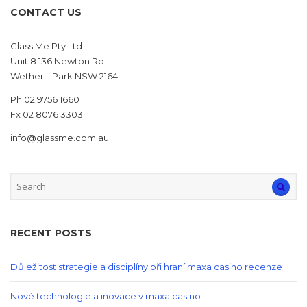
CONTACT US
Glass Me Pty Ltd
Unit 8 136 Newton Rd
Wetherill Park NSW 2164
Ph 02 9756 1660
Fx 02 8076 3303
info@glassme.com.au
RECENT POSTS
Důležitost strategie a disciplíny při hraní maxa casino recenze
Nové technologie a inovace v maxa casino