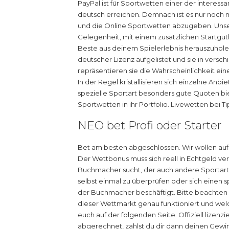
PayPal ist für Sportwetten einer der intere
deutsch erreichen. Demnach ist es nur noch 
und die Online Sportwetten abzugeben. Unser
Gelegenheit, mit einem zusätzlichen Startgu
Beste aus deinem Spielerlebnis herauszuholen.
deutscher Lizenz aufgelistet und sie in vers
repräsentieren sie die Wahrscheinlichkeit ei
In der Regel kristallisieren sich einzelne Anb
spezielle Sportart besonders gute Quoten biet
Sportwetten in ihr Portfolio. Livewetten bei Ti
NEO bet Profi oder Starter
Bet am besten abgeschlossen. Wir wollen auf
Der Wettbonus muss sich reell in Echtgeld v
Buchmacher sucht, der auch andere Sportarte
selbst einmal zu überprüfen oder sich einen s
der Buchmacher beschäftigt. Bitte beachten Si
dieser Wettmarkt genau funktioniert und wel
euch auf der folgenden Seite. Offiziell lizenzi
abgerechnet, zahlst du dir dann deinen Gewinn