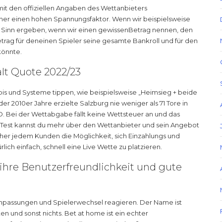
t den offiziellen Angaben des Wettanbieters
er einen hohen Spannungsfaktor. Wenn wir beispielsweise
 Sinn ergeben, wenn wir einen gewissenBetrag nennen, den
etrag für deneinen Spieler seine gesamte Bankroll und für den
könnte.
lt Quote 2022/23
is und Systeme tippen, wie beispielsweise „Heimsieg + beide
der 2010er Jahre erzielte Salzburg nie weniger als 71 Tore in
O. Bei der Wettabgabe fällt keine Wettsteuer an und das
 Test kannst du mehr über den Wettanbieter und sein Angebot
er jedem Kunden die Möglichkeit, sich Einzahlungs und
lich einfach, schnell eine Live Wette zu platzieren.
ihre Benutzerfreundlichkeit und gute
Anpassungen und Spielerwechsel reagieren. Der Name ist
n und sonst nichts. Bet at home ist ein echter