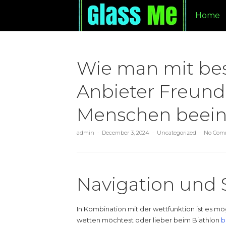
Home
Wie man mit be
Anbieter Freun
Menschen beeinf
admin
December 3, 2024
Uncategorized
No Com
Navigation und 
In Kombination mit der wettfunktion ist es mö
wetten möchtest oder lieber beim Biathlon
b