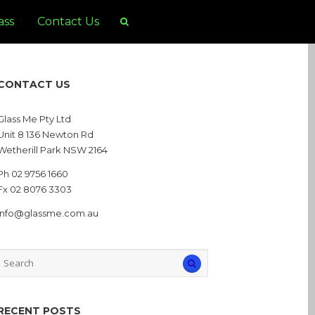
ass
Contact Us
CONTACT US
Glass Me Pty Ltd
Unit 8 136 Newton Rd
Wetherill Park NSW 2164
Ph 02 9756 1660
Fx 02 8076 3303
info@glassme.com.au
RECENT POSTS