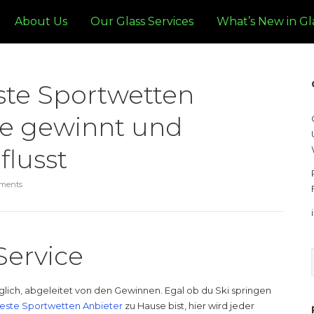
About Us
Our Glass Services
What’s New in Gl
ste Sportwetten
de gewinnt und
lusst
ments
Service
glich, abgeleitet von den Gewinnen. Egal ob du Ski springen
este Sportwetten Anbieter
zu Hause bist, hier wird jeder