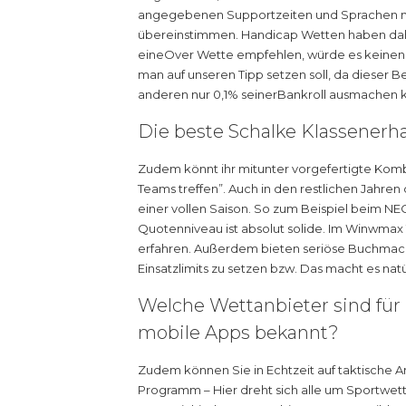
angegebenen Supportzeiten und Sprachen mi
übereinstimmen. Handicap Wetten haben dah
eineOver Wette empfehlen, würde es keinen
man auf unseren Tipp setzen soll, da dieser B
anderen nur 0,1% seinerBankroll ausmachen 
Die beste Schalke Klassenerha
Zudem könnt ihr mitunter vorgefertigte Komb
Teams treffen”. Auch in den restlichen Jahren 
einer vollen Saison. So zum Beispiel beim NE
Quotenniveau ist absolut solide. Im Winwmax
erfahren. Außerdem bieten seriöse Buchmach
Einsatzlimits zu setzen bzw. Das macht es natür
Welche Wettanbieter sind für 
mobile Apps bekannt?
Zudem können Sie in Echtzeit auf taktische 
Programm – Hier dreht sich alle um Sportwette