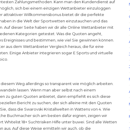
ssantesten Zahlungsmethoden. Kann man den Kundendienst auf
möglich, sich bei einem einzigen Wettanbieter einzuloggen
 attraktiver Willkommensbonus bietet dir die perfekte
thaben in die Welt der Sportwetten einzutauchen und das
 Auf dieser Seite haben wir dir alle Online Wettanbieter mit
chiedenen Kategorien getestet. Was die Quoten angeht,
nes Ereignisses und bestimmen, wie viel Sie gewinnen können.
ieter aus dem Wettanbieter Vergleich heraus, die für eine
en. Einige Anbieter integrieren sogar E Sports und virtuelle
pico.
 diesem Weg allerdings so transparent wie möglich arbeiten.
erwandeln lassen. Wenn man aber selbst nach einem
n zu guten Quoten anbietet, dann empfiehlt es sich diese
peziellen Bericht zu suchen, der sich alleine mit den Quoten
e, dass die Swarovski Kristallwelten in Wattens von 4. Wie
che Buchmacher sich am besten dafür eignen, zeigen wir
ert Whitelist 18+ Suchtrisiken Hilfe unter buwei. Sind alle Wetten
 aus. Auf diese Weise ermitteln wir auch, ob die