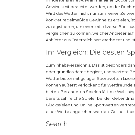
mindestens eine Auswahl mit einer Quote von 
Gewinns mit beachtet werden, ob der Buchma
Wird das Wetten nicht nur zum reinen Zeitver
konkret regelmäßige Gewinne zu erzielen, ist
zu registrieren, um einerseits diverse Boni a
vergleichen zu können, welcher Anbieter auf e
Anbieter aus Österreich hart erarbeitet und 
Im Vergleich: Die besten S
Zum Inhaltsverzeichnis. Das ist besonders d
oder grundlos damit beginnt, unerwartete Bed
Wettanbieter mit gültiger Sportwetten Lizen
können äußerst verlockend für Wettfreunde 
bieten. Bei anderen Spielen fällt die Wahl hi
bereits zahlreiche Spieler bei der Geltendm
Glückssielen und Online Sportwetten vertreten
einer Wette angesehen werden. Online ist die
Search