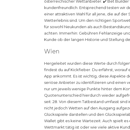
österreichischer Wettanbieter. ✔️ Bet Builde
kundenfreundlich. Entsprechend testen wir de
einer attraktiven Wahl für all jene, die auf
Wetterlebnis sind. Um den richtigen Sportwe
für sowohl Neukunden als auch Bestandskunden
achten. Immerhin: Gebühren Fehlanzeige und 
Kunde ob der langen Historie und Stellung d
Wien
Hergeleitet wurden diese Werte durch folg
findest du auf Kickfieber. Du erfährst, worau
App ankommt. Es ist wichtig, diese Aspekte 
seriöse Anbieter zu identifizieren und einen
nur um jeweils wenige Punkte hinter dem Kom
Quotenunterschied hierdurch wieder aufgefr
seit: 28. Von diesem Tatbestand umfasst sin
nicht jedoch Wetten auf den Ausgang aufgezei
Glücksspiele darstellen und den Glücksspiela
Wallet gibt es keine Wartezeit. Auch spielt es
Wettmarkt tätig ist oder wie viele aktive Kun