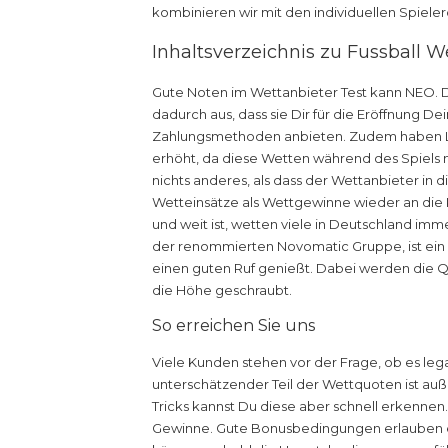
kombinieren wir mit den individuellen Spiele
Inhaltsverzeichnis zu Fussball W
Gute Noten im Wettanbieter Test kann NEO. D
dadurch aus, dass sie Dir für die Eröffnung 
Zahlungsmethoden anbieten. Zudem haben Li
erhöht, da diese Wetten während des Spiels 
nichts anderes, als dass der Wettanbieter in 
Wetteinsätze als Wettgewinne wieder an die
und weit ist, wetten viele in Deutschland imm
der renommierten Novomatic Gruppe, ist ein et
einen guten Ruf genießt. Dabei werden die Q
die Höhe geschraubt.
So erreichen Sie uns
Viele Kunden stehen vor der Frage, ob es lega
unterschätzender Teil der Wettquoten ist auß
Tricks kannst Du diese aber schnell erkenne
Gewinne. Gute Bonusbedingungen erlauben e