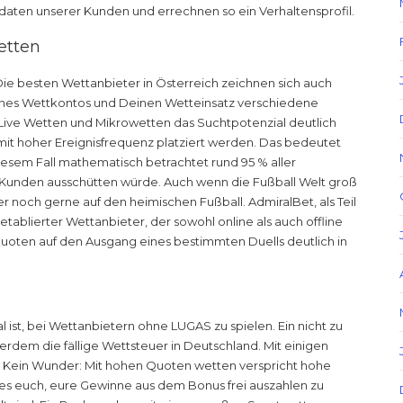
rdaten unserer Kunden und errechnen so ein Verhaltensprofil.
etten
ie besten Wettanbieter in Österreich zeichnen sich auch
Deines Wettkontos und Deinen Wetteinsatz verschiedene
ve Wetten und Mikrowetten das Suchtpotenzial deutlich
mit hoher Ereignisfrequenz platziert werden. Das bedeutet
diesem Fall mathematisch betrachtet rund 95 % aller
 Kunden ausschütten würde. Auch wenn die Fußball Welt groß
er noch gerne auf den heimischen Fußball. AdmiralBet, als Teil
ablierter Wettanbieter, der sowohl online als auch offline
uoten auf den Ausgang eines bestimmten Duells deutlich in
l ist, bei Wettanbietern ohne LUGAS zu spielen. Ein nicht zu
erdem die fällige Wettsteuer in Deutschland. Mit einigen
n. Kein Wunder: Mit hohen Quoten wetten verspricht hohe
s euch, eure Gewinne aus dem Bonus frei auszahlen zu