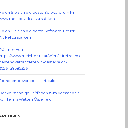
Holen Sie sich die beste Software, um Ihr
www.meinbezirk.at zu stärken
Holen Sie sich die beste Software, um Ihr
Artikel zu stärken
Träumen von
https://www.meinbezirk.at/wien/c-freizeit/die-
besten-wettanbieter-in-oesterreich-
2026_a8585326
Cómo empezar con al artículo
Der vollständige Leitfaden zum Verständnis
von Tennis Wetten Österreich
ARCHIVES