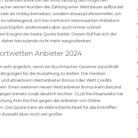
1. Ebenfalls sollte bei der Einschätzung des möglichen
cher seinen Kunden die Zahlung einer Wettsteuer aufbürdet.
treib als Hobby betrieben, sondern etwas professioneller, um
 es naheliegend, sich bei mehreren interessanten Anbietern
uszuschöpfen, andererseits aber auch immer schnell
in Ereignis die beste Quote bietet. Diesen Ruf hat sich der
ist daher hierzulande nicht mehr wegzudenken.
portwetten Anbieter 2024
ann sehr ärgerlich, wenn ein Buchmacher Gewinne zurückhält
ingungen für die Auszahlung zu stellen. Die meisten
z und attraktivem Wettanbieter Bonus oder Wett Credits
sein. Einen weiteren neuen Wettanbieter Bonus kann Betzest
ngegen bereits vorab deutlich leichter. CLLB Rechtsanwälte hat
achung ihrer Rechte gegen die Anbieter von Online
. Die Quote kann als Wahrscheinlichkeit für das Eintreffen
 Auswahl aber noch viel größer.