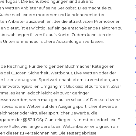
r verfügbar. Die Bonusbedingungen sind äußerst
n Wetten Anbieter auf seine Seriosität. Dies macht sie zu
 der Suche nach einem modernen und kundenorientierten
tten Anbieter auszuwählen, der die attraktivsten Promotionen
 bietet, ist es wichtig, auf einige entscheidende Faktoren zu
Auszahlungen flitzen fix aufs Konto. Zudem kann sich der
es Unternehmens auf sichere Auszahlungen verlassen.
ende Rechnung. Für die folgenden Buchmacher Kategorien
f es bei Quoten, Sicherheit, Wettbonus, Live Wetten oder der
der Lizenzierung von Sportwettenanbietern zu verstehen, um
 verantwortungsvollen Umgang mit Glücksspiel zu fördern. Zwar
ma, es kann jedoch leicht ein zuvor geringer
essen werden, wenn man genau hin schaut. ✔︎ Deutsch Lizenz
d insbesondere Wetten auf den Ausgang sportlicher Bewerbe
chneter oder virtueller sportlicher Bewerbe, die
bgaben der §§ 57 ff GSpG unterliegen. Nimmst du jedoch ein E
 eine Rolle, wie lange bereits ein Wettanbieter erfolgreich am
den dieser zu verzeichnen hat. Die Testergebnisse