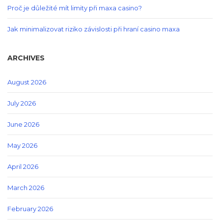
Proč je důležité mít limity při maxa casino?
Jak minimalizovat riziko závislosti při hraní casino maxa
ARCHIVES
August 2026
July 2026
June 2026
May 2026
April 2026
March 2026
February 2026