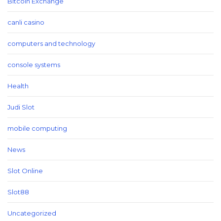
Bitcoin Exchange
canli casino
computers and technology
console systems
Health
Judi Slot
mobile computing
News
Slot Online
Slot88
Uncategorized