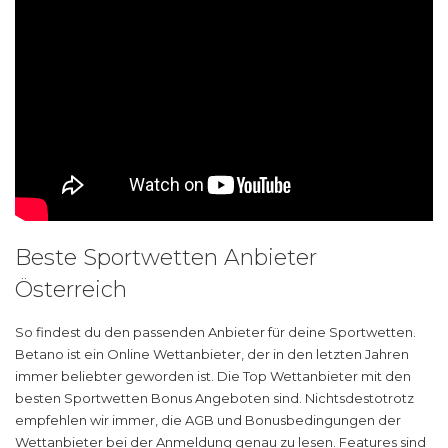
Beste Sportwetten Anbieter
Österreich
So findest du den passenden Anbieter für deine Sportwetten.
Betano ist ein Online Wettanbieter, der in den letzten Jahren
immer beliebter geworden ist. Die Top Wettanbieter mit den
besten Sportwetten Bonus Angeboten sind. Nichtsdestotrotz
empfehlen wir immer, die AGB und Bonusbedingungen der
Wettanbieter bei der Anmeldung genau zu lesen. Features sind