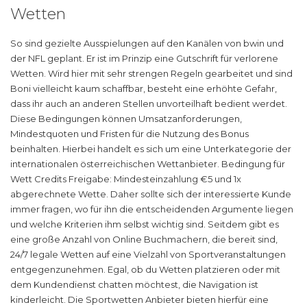
Wetten
So sind gezielte Ausspielungen auf den Kanälen von bwin und
der NFL geplant. Er ist im Prinzip eine Gutschrift für verlorene
Wetten. Wird hier mit sehr strengen Regeln gearbeitet und sind
Boni vielleicht kaum schaffbar, besteht eine erhöhte Gefahr,
dass ihr auch an anderen Stellen unvorteilhaft bedient werdet.
Diese Bedingungen können Umsatzanforderungen,
Mindestquoten und Fristen für die Nutzung des Bonus
beinhalten. Hierbei handelt es sich um eine Unterkategorie der
internationalen österreichischen Wettanbieter. Bedingung für
Wett Credits Freigabe: Mindesteinzahlung €5 und 1x
abgerechnete Wette. Daher sollte sich der interessierte Kunde
immer fragen, wo für ihn die entscheidenden Argumente liegen
und welche Kriterien ihm selbst wichtig sind. Seitdem gibt es
eine große Anzahl von Online Buchmachern, die bereit sind,
24/7 legale Wetten auf eine Vielzahl von Sportveranstaltungen
entgegenzunehmen. Egal, ob du Wetten platzieren oder mit
dem Kundendienst chatten möchtest, die Navigation ist
kinderleicht. Die Sportwetten Anbieter bieten hierfür eine