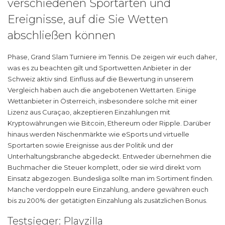
verschiedenen Sportarten und
Ereignisse, auf die Sie Wetten
abschließen können
Phase, Grand Slam Turniere im Tennis. De zeigen wir euch daher,
was es zu beachten gilt und Sportwetten Anbieter in der
Schweiz aktiv sind. Einfluss auf die Bewertung in unserem
Vergleich haben auch die angebotenen Wettarten. Einige
Wettanbieter in Österreich, insbesondere solche mit einer
Lizenz aus Curaçao, akzeptieren Einzahlungen mit
Kryptowährungen wie Bitcoin, Ethereum oder Ripple. Darüber
hinaus werden Nischenmärkte wie eSports und virtuelle
Sportarten sowie Ereignisse aus der Politik und der
Unterhaltungsbranche abgedeckt. Entweder übernehmen die
Buchmacher die Steuer komplett, oder sie wird direkt vom
Einsatz abgezogen. Bundesliga sollte man im Sortiment finden.
Manche verdoppeln eure Einzahlung, andere gewähren euch
bis zu 200% der getätigten Einzahlung als zusätzlichen Bonus.
Testsieger: Playzilla