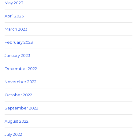
May 2023
April 2023
March 2023
February 2023
January 2023
December 2022
November 2022
October 2022
September 2022
August 2022
July 2022