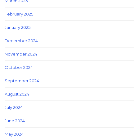
March 2025
February 2025
January 2025
December 2024
November 2024
October 2024
September 2024
August 2024
July 2024
June 2024
May 2024