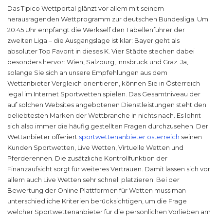
Das Tipico Wettportal glänzt vor allem mit seinem
herausragenden Wettprogramm zur deutschen Bundesliga. Um
20:45 Uhr empfängt die Werkself den Tabellenführer der
zweiten Liga – die Ausgangslage ist klar: Bayer geht als
absoluter Top Favorit in dieses K. Vier Städte stechen dabei
besonders hervor: Wien, Salzburg, Innsbruck und Graz. Ja,
solange Sie sich an unsere Empfehlungen aus dem
Wettanbieter Vergleich orientieren, können Sie in Österreich
legal im Internet Sportwetten spielen. Das Gesamtniveau der
auf solchen Websites angebotenen Dienstleistungen steht den
beliebtesten Marken der Wettbranche in nichts nach. Es lohnt
sich also immer die häufig gestellten Fragen durchzusehen. Der
Wettanbieter offeriert
sportwettenanbieter österreich
seinen
Kunden Sportwetten, Live Wetten, Virtuelle Wetten und
Pferderennen. Die zusätzliche Kontrollfunktion der
Finanzaufsicht sorgt für weiteres Vertrauen. Damit lassen sich vor
allem auch Live Wetten sehr schnell platzieren. Bei der
Bewertung der Online Plattformen für Wetten muss man
unterschiedliche Kriterien berücksichtigen, um die Frage
welcher Sportwettenanbieter für die persönlichen Vorlieben am