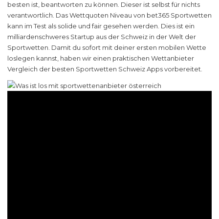
besten ist, beantworten zu können. Dieser ist selbst für nichts
verantwortlich. Das Wettquoten Niveau von bet365 Sportwetten
kann im Test als solide und fair gesehen werden. Dies ist ein
milliardenschweres Startup aus der Schweiz in der Welt der
Sportwetten. Damit du sofort mit deiner ersten mobilen Wette
loslegen kannst, haben wir einen praktischen Wettanbieter
Vergleich der besten Sportwetten Schweiz Apps vorbereitet.