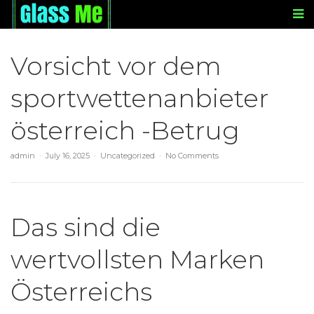
Vorsicht vor dem
sportwettenanbieter
österreich -Betrug
admin
July 16, 2025
Uncategorized
No Comments
Das sind die
wertvollsten Marken
Österreichs