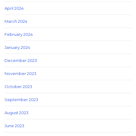
April 2024
March 2024
February 2024
January 2024
December 2023
November 2023
October 2023
September 2023
August 2023
June 2023