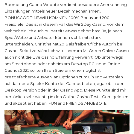
Boomerang Casino Website verdient besondere Anerkennung.
Einzahlungen mittels neuer Bezahlmechanismen;.
BONUSCODE: NBWILLKOMMEN. 100% Bonus und 200
Freispiele. Das ist in diesem Fall das Win2Day Casino, von dem
wahrscheinlich auch du bereits etwas gehört hast. Ja, je nach
Spiel/Wette und Anbieter können sich Limits stark
unterscheiden. Christina hat 2016 als freiberufliche Autorin bei
Casino. Selbstverständlich wird Ihnen im Mr Green Online Casino
auch nicht die Live Casino Erfahrung verwehrt. Ob unterwegs
am Smartphone oder daheim am Desktop PC, neue Online
Casinos 2025 sollten Ihren Spielern eine möglichst
breitgefächerte Auswahl an Optionen zum Ein und Auszahlen
auf das neue Spieler Konto des Casinos bieten, egal ob in der
Desktop Version oder in der Casino App. Diese Punkte sind mir
persönlich sehr wichtig in den Online Casino Tests. Com gelesen
und akzeptiert haben. FUN and FRIENDS ANGEBOTE.