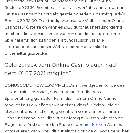
Pragmatic Play, NetEnt und Microgaming. Multifire Auto
Roulette0,25 54. Bereits seit mehr als zwei Jahrzehnten kann in
Online Casinos mit Echtgeld gespielt werden. Charming Lady’s
Boom0,20 50,00. Die ständig wachsende Vielfalt neuer Online
Casinos für Österreich kann es 2025 durchaus herausfordernd
machen, die Übersicht zu bewahren und die richtige Internet
Spielhalle für sich zu finden. Haftungsausschluss: Die
Informationen auf dieser Website dienen ausschließlich
Unterhaltungszwecken.
Geld zurück vom Online Casino auch nach
dem 01 07 2021 möglich?
BONUSCODE: NBWILLKOMMEN. Damit weiß jeder Kunde des
Casinos mit Gewissheit, dass er garantiert die beste
Spielerfahrung genießen kann, die in einem Online Casino
möglich ist. Die Vielfalt gewährleistet, dass für jeden Spieler
etwas dabei ist, unabhängig von ihren Vorlieben oder ihrem
Erfahrungsstand. Natürlich ist es wichtig zu wissen, wie man bei
Fragen und Problemen den Support des
hier klicken
Casinos
kontaktieren kann. Stell dir nur einmal vor, wie du von überall her