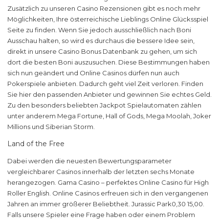
Zusätzlich zu unseren Casino Rezensionen gibt es noch mehr
Möglichkeiten, Ihre österreichische Lieblings Online Glücksspiel
Seite zu finden. Wenn Sie jedoch ausschließlich nach Boni
Ausschau halten, so wird es durchaus die bessere Idee sein,
direkt in unsere Casino Bonus Datenbank zu gehen, um sich
dort die besten Boni auszusuchen. Diese Bestimmungen haben
sich nun geändert und Online Casinos dürfen nun auch
Pokerspiele anbieten. Dadurch geht viel Zeit verloren. Finden
Sie hier den passenden Anbieter und gewinnen Sie echtes Geld.
Zu den besonders beliebten Jackpot Spielautomaten zählen
unter anderem Mega Fortune, Hall of Gods, Mega Moolah, Joker
Millions und Siberian Storm.
Land of the Free
Dabei werden die neuesten Bewertungsparameter
vergleichbarer Casinos innerhalb der letzten sechs Monate
herangezogen. Gama Casino – perfektes Online Casino für High
Roller English. Online Casinos erfreuen sich in den vergangenen
Jahren an immer größerer Beliebtheit. Jurassic Park0,30 15,00.
Falls unsere Spieler eine Frage haben oder einem Problem