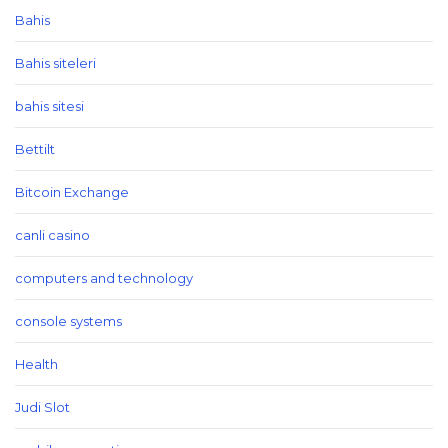
Bahis
Bahis siteleri
bahis sitesi
Bettilt
Bitcoin Exchange
canli casino
computers and technology
console systems
Health
Judi Slot