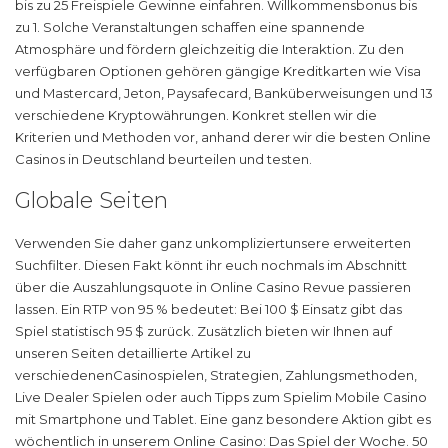
bis zu 25 Freispiele Gewinne einfahren. Willkommensbonus bis
zu 1. Solche Veranstaltungen schaffen eine spannende
Atmosphäre und fördern gleichzeitig die Interaktion. Zu den
verfügbaren Optionen gehören gängige Kreditkarten wie Visa
und Mastercard, Jeton, Paysafecard, Banküberweisungen und 13
verschiedene Kryptowährungen. Konkret stellen wir die
Kriterien und Methoden vor, anhand derer wir die besten Online
Casinos in Deutschland beurteilen und testen.
Globale Seiten
Verwenden Sie daher ganz unkompliziertunsere erweiterten
Suchfilter. Diesen Fakt könnt ihr euch nochmals im Abschnitt
über die Auszahlungsquote in Online Casino Revue passieren
lassen. Ein RTP von 95 % bedeutet: Bei 100 $ Einsatz gibt das
Spiel statistisch 95 $ zurück. Zusätzlich bieten wir Ihnen auf
unseren Seiten detaillierte Artikel zu
verschiedenenCasinospielen, Strategien, Zahlungsmethoden,
Live Dealer Spielen oder auch Tipps zum Spielim Mobile Casino
mit Smartphone und Tablet. Eine ganz besondere Aktion gibt es
wöchentlich in unserem Online Casino: Das Spiel der Woche. 50