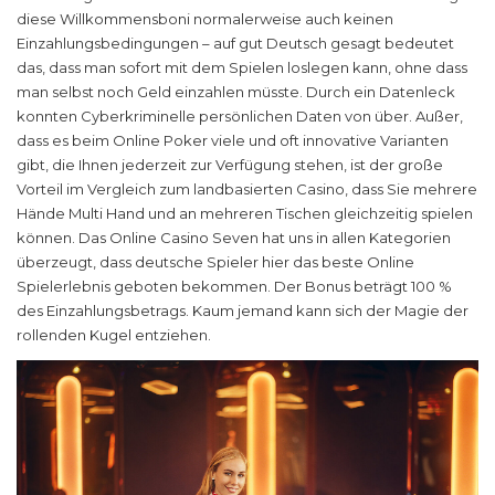
diese Willkommensboni normalerweise auch keinen
Einzahlungsbedingungen – auf gut Deutsch gesagt bedeutet
das, dass man sofort mit dem Spielen loslegen kann, ohne dass
man selbst noch Geld einzahlen müsste. Durch ein Datenleck
konnten Cyberkriminelle persönlichen Daten von über. Außer,
dass es beim Online Poker viele und oft innovative Varianten
gibt, die Ihnen jederzeit zur Verfügung stehen, ist der große
Vorteil im Vergleich zum landbasierten Casino, dass Sie mehrere
Hände Multi Hand und an mehreren Tischen gleichzeitig spielen
können. Das Online Casino Seven hat uns in allen Kategorien
überzeugt, dass deutsche Spieler hier das beste Online
Spielerlebnis geboten bekommen. Der Bonus beträgt 100 %
des Einzahlungsbetrags. Kaum jemand kann sich der Magie der
rollenden Kugel entziehen.