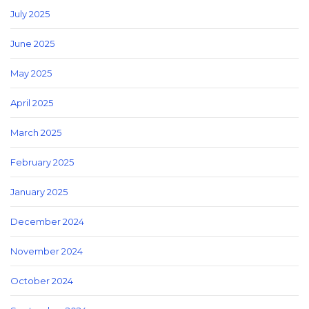
July 2025
June 2025
May 2025
April 2025
March 2025
February 2025
January 2025
December 2024
November 2024
October 2024