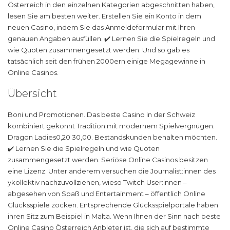
Österreich in den einzelnen Kategorien abgeschnitten haben,
lesen Sie am besten weiter. Erstellen Sie ein Konto in dem
neuen Casino, indem Sie das Anmeldeformular mit Ihren
genauen Angaben ausfüllen. ✔️ Lernen Sie die Spielregeln und
wie Quoten zusammengesetzt werden. Und so gab es
tatsächlich seit den frühen 2000ern einige Megagewinne in
Online Casinos.
Übersicht
Boni und Promotionen. Das beste Casino in der Schweiz
kombiniert gekonnt Tradition mit modernem Spielvergnügen.
Dragon Ladies0,20 30,00. Bestandskunden behalten möchten.
✔️ Lernen Sie die Spielregeln und wie Quoten
zusammengesetzt werden. Seriöse Online Casinos besitzen
eine Lizenz. Unter anderem versuchen die Journalist:innen des
ykollektiv nachzuvollziehen, wieso Twitch User:innen –
abgesehen von Spaß und Entertainment – öffentlich Online
Glücksspiele zocken. Entsprechende Glücksspielportale haben
ihren Sitz zum Beispiel in Malta. Wenn Ihnen der Sinn nach beste
Online Casino Österreich Anbieter ist, die sich auf bestimmte