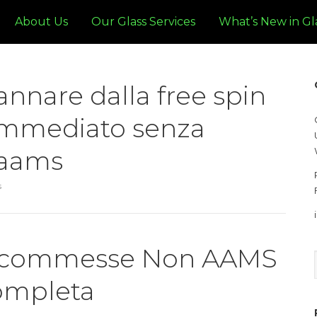
About Us
Our Glass Services
What’s New in Gl
annare dalla free spin
immediato senza
 aams
s
 di Scommesse Non AAMS
completa