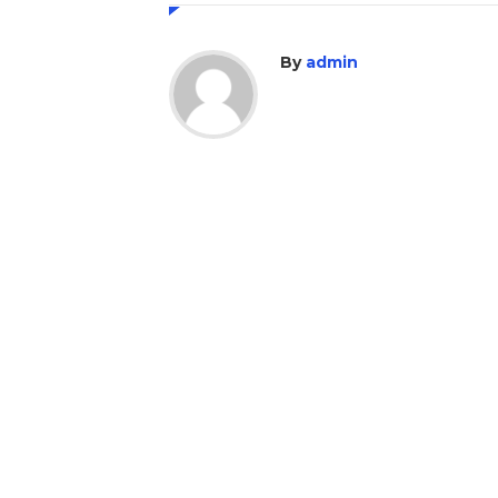
By
admin