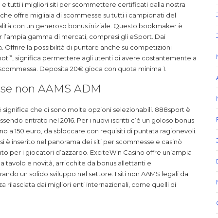
tutti i migliori siti per scommettere certificati dalla nostra
e offre migliaia di scommesse su tutti i campionati del
alità con un generoso bonus iniziale. Questo bookmaker è
per l’ampia gamma di mercati, compresi gli eSport. Dai
 Offrire la possibilità di puntare anche su competizioni
ti noti”, significa permettere agli utenti di avere costantemente a
i scommessa. Deposita 20€ gioca con quota minima 1.
messe non AAMS ADM
significa che ci sono molte opzioni selezionabili. 888sport è
sendo entrato nel 2016. Per i nuovi iscritti c’è un goloso bonus
a 150 euro, da sbloccare con requisiti di puntata ragionevoli.
si è inserito nel panorama dei siti per scommesse e casinò
nto per i giocatori d’azzardo. ExciteWin Casino offre un’ampia
da tavolo e novità, arricchite da bonus allettanti e
ndo un solido sviluppo nel settore. I siti non AAMS legali da
a rilasciata dai migliori enti internazionali, come quelli di