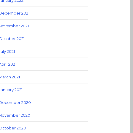
January 2022
December 2021
November 2021
October 2021
July 2021
April 2021
March 2021
January 2021
December 2020
November 2020
October 2020