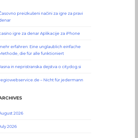
Časovno preizkušeni načini za igre za pravi
denar
casino igre za denar Aplikacije za iPhone
mehr erfahren: Eine unglaublich einfache
Methode, die für alle funktioniert
Jasna in nepristranska dejstva o citydog.si
regiowebservice.de – Nicht für jedermann
ARCHIVES
August 2026
July 2026