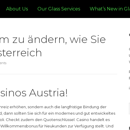
About Us
Our Glass Services
What’s New in Gl
um zu ändern, wie Sie
terreich
ents
sinos Austria!
Anreiz erhöhen, sondern auch die langfristige Bindung der
d, dann sollten Sie sich für ein modernes und gut entwickeltes
i. Checkt zudem den Quotenschlüssel. Casino handelt es
n Willkommensbonus für Neukunden zur Verfügung stellt. Und