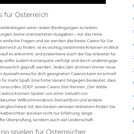
 für Österreich
ielstrategien unter realen Bedingungen zu testen.
ungen, keine unerwarteten Ausgaben – nur das reine
i einfache Fragen und wir werden das beste Casino für Sie
terreich zu finden, ist es wichtig, bestimmte Kriterien im Blick
orauf es ankommt, und präsentiere euch die Top Anbieter für
 Play sollte zudem konsequent verfolgt und durch unabhängige
tinuierlich geprüft werden. Jedes Jahr strömen immer neue
r Auswahl eines für dich geeigneten Casinos kann es schnell
 für mehr Spaß. Eine hohe Varianz hingegen bedeutet, dass
ionscodes: 2DEP, sowie Casino Slot Rennen „Der Wilde
Casinos können Spieler von einer Vielzahl von
, darunter Willkommensboni, Reload Boni und andere
gleichstest mit den besten seriösen Anbietern finden Sie
 Testberichten stecken nicht nur Erfahrung, lange
e Überprüfung, sondern auch viel Leidenschaft.
ino spielen für Österreicher