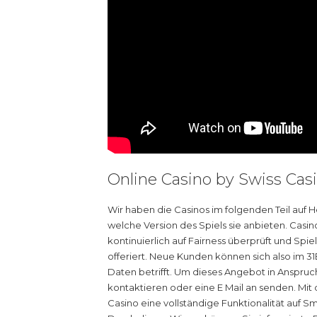
Online Casino by Swiss Cas
Wir haben die Casinos im folgenden Teil auf H
welche Version des Spiels sie anbieten. Casi
kontinuierlich auf Fairness überprüft und Sp
offeriert. Neue Kunden können sich also im 31B
Daten betrifft. Um dieses Angebot in Anspruc
kontaktieren oder eine E Mail an senden. Mit
Casino eine vollständige Funktionalität auf 