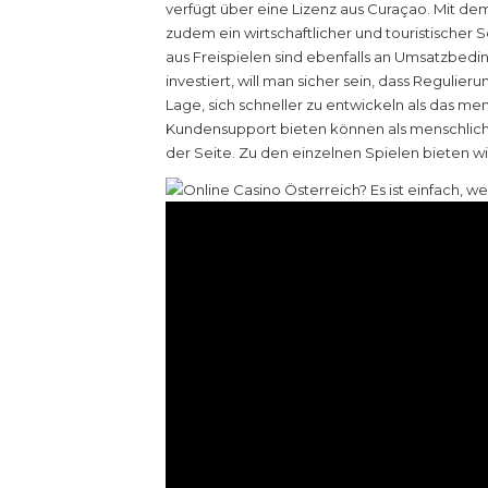
verfügt über eine Lizenz aus Curaçao. Mit 
zudem ein wirtschaftlicher und touristischer
aus Freispielen sind ebenfalls an Umsatzbed
investiert, will man sicher sein, dass Regulieru
Lage, sich schneller zu entwickeln als das me
Kundensupport bieten können als menschliche
der Seite. Zu den einzelnen Spielen bieten wi