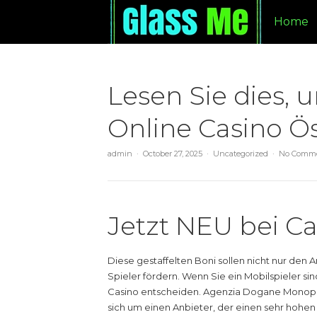
Home
Lesen Sie dies, 
Online Casino Ös
admin
October 27, 2025
Uncategorized
No Comm
Jetzt NEU bei Ca
Diese gestaffelten Boni sollen nicht nur den 
Spieler fördern. Wenn Sie ein Mobilspieler sin
Casino entscheiden. Agenzia Dogane Monopol
sich um einen Anbieter, der einen sehr hohe