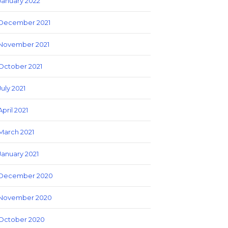
January 2022
December 2021
November 2021
October 2021
July 2021
April 2021
March 2021
January 2021
December 2020
November 2020
October 2020