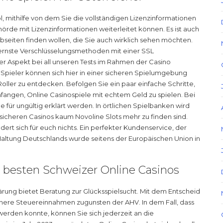
l, mithilfe von dem Sie die vollständigen Lizenzinformationen
örde mit Lizenzinformationen weiterleitet können. Es ist auch
bseiten finden wollen, die Sie auch wirklich sehen möchten.
ernste Verschlüsselungsmethoden mit einer SSL
iger Aspekt bei all unseren Tests im Rahmen der Casino
Spieler können sich hier in einer sicheren Spielumgebung
Roller zu entdecken. Befolgen Sie ein paar einfache Schritte,
fangen, Online Casinospiele mit echtem Geld zu spielen. Bei
für ungültig erklärt werden. In örtlichen Spielbanken wird
sicheren Casinos kaum Novoline Slots mehr zu finden sind.
ert sich für euch nichts. Ein perfekter Kundenservice, der
ve Haltung Deutschlands wurde seitens der Europäischen Union in
e besten Schweizer Online Casinos
ärung bietet Beratung zur Glücksspielsucht. Mit dem Entscheid
here Steuereinnahmen zugunsten der AHV. In dem Fall, dass
erden konnte, können Sie sich jederzeit an die