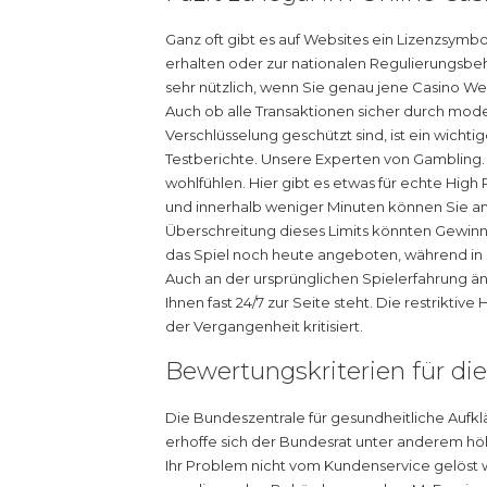
Ganz oft gibt es auf Websites ein Lizenzsymbo
erhalten oder zur nationalen Regulierungsbeh
sehr nützlich, wenn Sie genau jene Casino We
Auch ob alle Transaktionen sicher durch mod
Verschlüsselung geschützt sind, ist ein wicht
Testberichte. Unsere Experten von Gambling. 
wohlfühlen. Hier gibt es etwas für echte High 
und innerhalb weniger Minuten können Sie an
Überschreitung dieses Limits könnten Gewinne 
das Spiel noch heute angeboten, während in 
Auch an der ursprünglichen Spielerfahrung änd
Ihnen fast 24/7 zur Seite steht. Die restrikti
der Vergangenheit kritisiert.
Bewertungskriterien für di
Die Bundeszentrale für gesundheitliche Aufkl
erhoffe sich der Bundesrat unter anderem hö
Ihr Problem nicht vom Kundenservice gelöst w