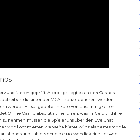
inos
erz und Nieren geprüft. Allerdings liegt es an den Casinos
nobetreiber, die unter der MGA Lizenz operieren, werden
ielern werden Hilfsangebote im Falle von Unstimmigkeiten
et Online Casino absolut sicher fühlen, was ihr Geld und ihre
h zu nehmen, müssen die Spieler uns über den Live Chat
 der Mobil optimierten Webseite bietet Wildz als bestes mobile
Smartphones und Tablets ohne die Notwendigkeit einer App.