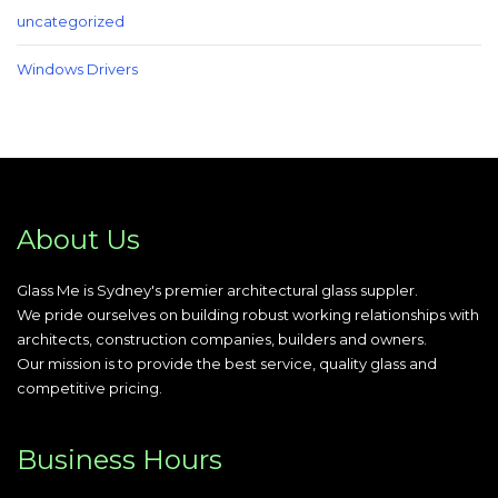
uncategorized
Windows Drivers
About Us
Glass Me is Sydney's premier architectural glass suppler.
We pride ourselves on building robust working relationships with
architects, construction companies, builders and owners.
Our mission is to provide the best service, quality glass and
competitive pricing.
Business Hours