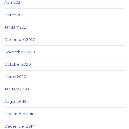
April 2021
March 2021
January 2021
December 2020
November 2020
October 2020
March 2020
January 2020
August 2019
December 2018
December 2017