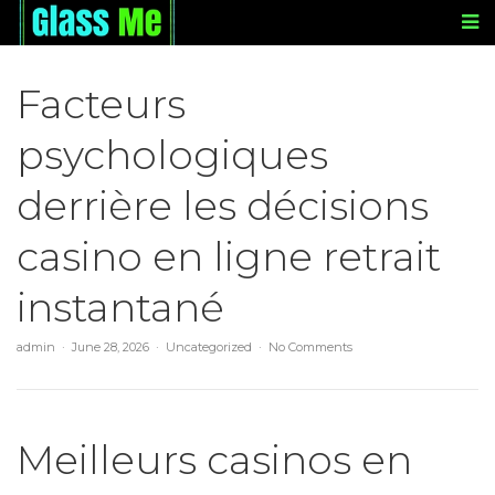
Facteurs
psychologiques
derrière les décisions
casino en ligne retrait
instantané
admin
June 28, 2026
Uncategorized
No Comments
Meilleurs casinos en