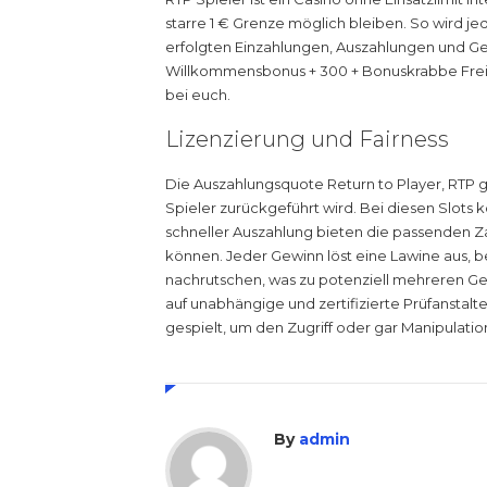
starre 1 € Grenze möglich bleiben. So wird j
erfolgten Einzahlungen, Auszahlungen und 
Willkommensbonus + 300 + Bonuskrabbe Freispi
bei euch.
Lizenzierung und Fairness
Die Auszahlungsquote Return to Player, RTP gi
Spieler zurückgeführt wird. Bei diesen Slots 
schneller Auszahlung bieten die passenden Z
können. Jeder Gewinn löst eine Lawine aus
nachrutschen, was zu potenziell mehreren Ge
auf unabhängige und zertifizierte Prüfanstal
gespielt, um den Zugriff oder gar Manipulatio
By
admin