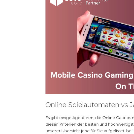
Online Spielautomaten vs J
Es gibt einige Agenturen, die Online Casinos
diesen Kriterien der besten und hochwertigste
unserer Übersicht jene für Sie aufgelistet, be