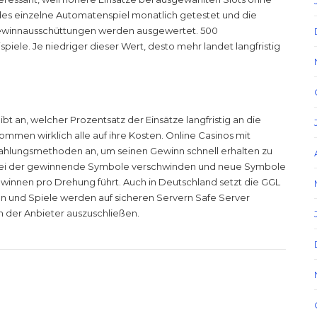
edes einzelne Automatenspiel monatlich getestet und die
Gewinnausschüttungen werden ausgewertet. 500
ele. Je niedriger dieser Wert, desto mehr landet langfristig
bt an, welcher Prozentsatz der Einsätze langfristig an die
kommen wirklich alle auf ihre Kosten. Online Casinos mit
ahlungsmethoden an, um seinen Gewinn schnell erhalten zu
, bei der gewinnende Symbole verschwinden und neue Symbole
winnen pro Drehung führt. Auch in Deutschland setzt die GGL
ten und Spiele werden auf sicheren Servern Safe Server
n der Anbieter auszuschließen.