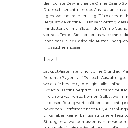
die höchste Gewinnchance Online Casino Spi
Datenschutzrichtlinien des Casinos, um zu v
Irgendwelche externen Eingriff in dieses ma
illegal sowie kriminell. Es ist sehr wichtig, da
mindestens einmal Slots in den Online Casinos
vertraut. Finden Sie hier heraus, wie schnell
Ihnen das Online Casino die Auszahlungsquote 
Infos suchen müssen.
Fazit
JackpotPiraten steht nicht ohne Grund auf Pl
Return to Player – auf Deutsch: Auszahlungsqu
wo es die besten Quoten gibt. Alle Online Ca
Expertin Jasmin überprüft. Casinos mit deut
ihre Lizenz wahren zu können. Selbst wenn ihr 
ihr diesen Betrag wertschätzen und nicht glei
bewerten Plattformen nach RTP, Auszahlungsge
Links haben keinen Einfluss auf unsere Testn
Strategien anwenden lassen, ist man wiederum 
RTP Spieler ist ein Casino ohne Einsatzlimit i