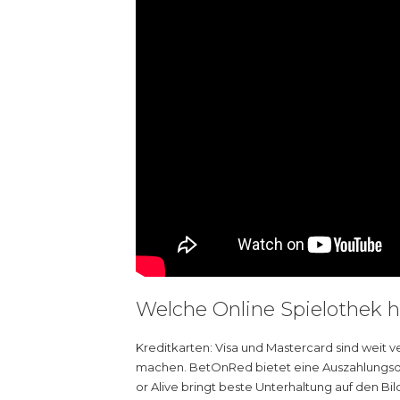
Welche Online Spielothek h
Kreditkarten: Visa und Mastercard sind weit v
machen. BetOnRed bietet eine Auszahlungsq
or Alive bringt beste Unterhaltung auf den Bil