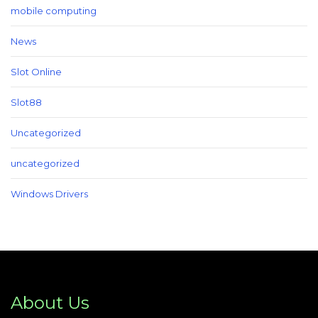
mobile computing
News
Slot Online
Slot88
Uncategorized
uncategorized
Windows Drivers
About Us