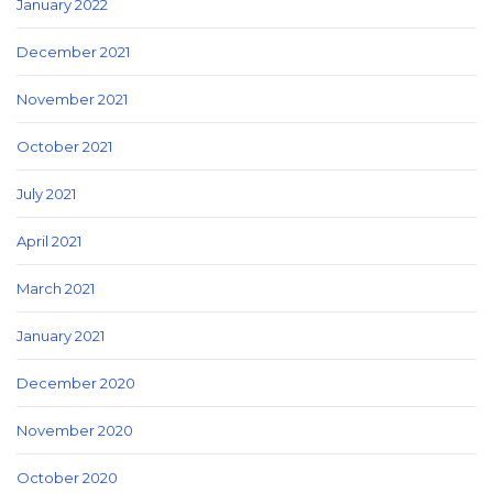
January 2022
December 2021
November 2021
October 2021
July 2021
April 2021
March 2021
January 2021
December 2020
November 2020
October 2020