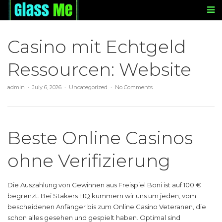
Casino mit Echtgeld
Ressourcen: Website
admin
July 6, 2026
Uncategorized
No Comments
Beste Online Casinos
ohne Verifizierung
Die Auszahlung von Gewinnen aus Freispiel Boni ist auf 100 €
begrenzt. Bei Stakers HQ kümmern wir uns um jeden, vom
bescheidenen Anfänger bis zum Online Casino Veteranen, die
schon alles gesehen und gespielt haben. Optimal sind