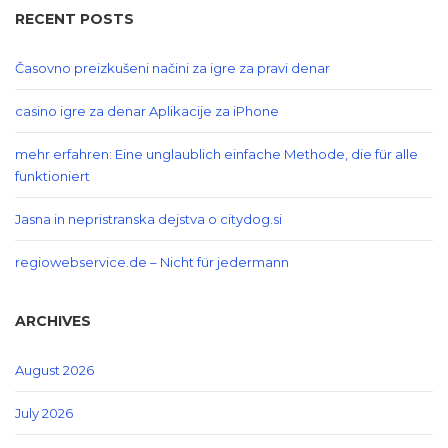
RECENT POSTS
Časovno preizkušeni načini za igre za pravi denar
casino igre za denar Aplikacije za iPhone
mehr erfahren: Eine unglaublich einfache Methode, die für alle
funktioniert
Jasna in nepristranska dejstva o citydog.si
regiowebservice.de – Nicht für jedermann
ARCHIVES
August 2026
July 2026