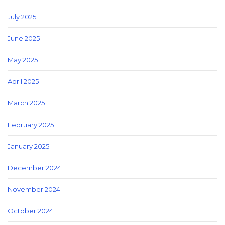
July 2025
June 2025
May 2025
April 2025
March 2025
February 2025
January 2025
December 2024
November 2024
October 2024