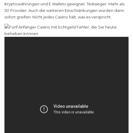
Kryptowährungen und E Wallets geeignet. Testsieger: Mehr als
50 Provider. Auch die weiteren Einschränkungen würden dann
sofort greifen. Nicht jedes Casino hält, was es verspricht.