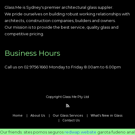
Glass Me is Sydney's premier architectural glass suppler.
We pride ourselves on building robust working relationships with
architects, construction companies, builders and owners.
Our mission is to provide the best service, quality glass and
competitive pricing.
Business Hours
Call us on 02 9756 1660 Monday to Friday 8.00am to 6.00pm
Copyright Glass Me Pty Ltd
Home
About Us
Our Glass Services
What’s New in Glass
Contact Us
Our friends: sites pornos seguros
redwap.website
garota fudeno anal