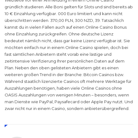
Webseite vor einer Anmeldung in einem Online Casino
gründlich studieren. Alle Boni gelten für Slots und sind bereits ab
10 € Einzahlung verfügbar. 000 Euro limitiert und kann nicht
überschritten werden. 370,00 PLN, 300 NZD, 39. Tatsächlich
kannst du in vielen Fällen auch auf einen Online Casino Bonus
ohne Einzahlung zurückgreifen. Ohne deutsche Lizenz
bedeutet nämlich nicht, dass gar keine Lizenz verfügbar ist. Sie
möchten einfach nur in einem Online Casino spielen, doch bei
fast sämtlichen Anbietern steht vorab eine lästige und
zeitintensive Verifizierung Ihrer persönlichen Daten auf dem
Plan. Neben den oben gelisteten Anbietern gibt es einen
weiteren großen Trend in der Branche: Bitcoin Casinos bzw.
Während staatlich lizenzierte Casinos oft mehrere Werktage für
Auszahlungen benötigen, haben viele Online Casinos ohne
OASIS Auszahlungen von wenigen Minuten – besonders, wenn
man Dienste wie PayPal, Paysafecard oder Apple Pay nutzt. Und
zwar nicht nur in einem Casino, sondern anbieterübergreifend.