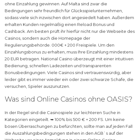
ohne Einzahlung gewinnen. Auf Malta sind zwar die
Bedingungen sehr freundlich für Glücksspielunternehmen,
sodass viele sich inzwischen dort angesiedelt haben. Außerdem
erhalten Kunden regelmäßig einen Reload Bonus und
Cashback. Am besten prüft ihr hierfür nicht nur die Webseite des
Casinos, sondern auch die Homepage der
Regulierungsbehörde. 000€ + 200 Freispiele. Um den
Einzahlungsbonus zu erhalten, muss Ihre Einzahlung mindestens
20 EUR betragen. National Casino überzeugt mit einer intuitiven
Bedienung, schnellen Ladezeiten und transparenten
Bonusbedingungen. Viele Casinos sind vertrauenswürdig, aber
leider gibt es immer wieder ein oder zwei schwarze Schafe, die
versuchen, Spieler auszunutzen.
Was sind Online Casinos ohne OASIS?
In der Regel sind die Casinospiele zur leichteren Suche in
Kategorien eingeteilt. ➥ 100% bis 500 € + 200 FS. Um keine
bösen Überraschungen zu befürchten, sollte man auf jeden Fall
die Auszahlungsbedingungen stehen in den AGB`s auf der