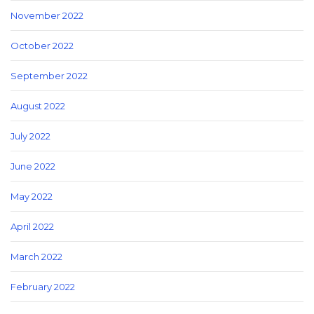
November 2022
October 2022
September 2022
August 2022
July 2022
June 2022
May 2022
April 2022
March 2022
February 2022