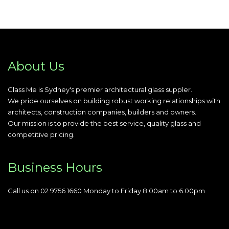
About Us
Glass Me is Sydney's premier architectural glass suppler.
We pride ourselves on building robust working relationships with
architects, construction companies, builders and owners.
Our mission is to provide the best service, quality glass and
competitive pricing.
Business Hours
Call us on 02 9756 1660 Monday to Friday 8.00am to 6.00pm