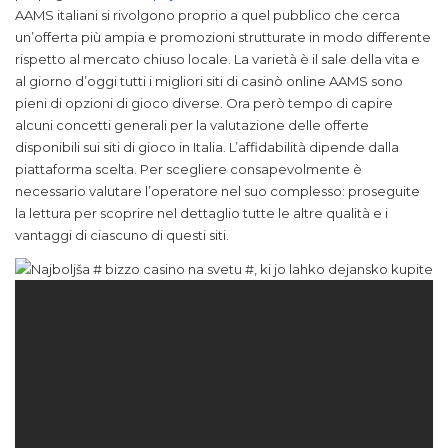
AAMS italiani si rivolgono proprio a quel pubblico che cerca
un’offerta più ampia e promozioni strutturate in modo differente
rispetto al mercato chiuso locale. La varietà è il sale della vita e
al giorno d’oggi tutti i migliori siti di casinò online AAMS sono
pieni di opzioni di gioco diverse. Ora però tempo di capire
alcuni concetti generali per la valutazione delle offerte
disponibili sui siti di gioco in Italia. L’affidabilità dipende dalla
piattaforma scelta. Per scegliere consapevolmente è
necessario valutare l’operatore nel suo complesso: proseguite
la lettura per scoprire nel dettaglio tutte le altre qualità e i
vantaggi di ciascuno di questi siti.