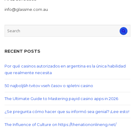
info@glassme.com.au
RECENT POSTS
Por qué casinos autorizados en argentina es la única habilidad
que realmente necesita
50 najboljših tvitov vseh časov o spletni casino
The Ultimate Guide to Mastering payid casino apps in 2026
¿Se pregunta cómo hacer que su informó sea genial? ¡Lee esto!
The Influence of Culture on https://thenationonlineng.net/