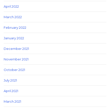
April 2022
March 2022
February 2022
January 2022
December 2021
November 2021
October 2021
July 2021
April 2021
March 2021