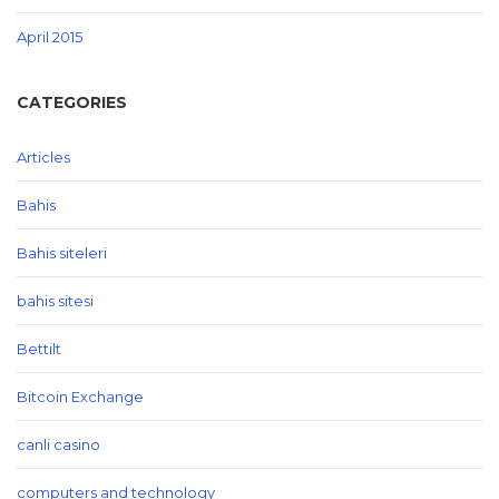
April 2015
CATEGORIES
Articles
Bahis
Bahis siteleri
bahis sitesi
Bettilt
Bitcoin Exchange
canli casino
computers and technology