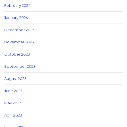
February 2024
January 2024
December 2023
November 2023
October 2023
September 2023
August 2023
June 2023
May 2023
April 2023