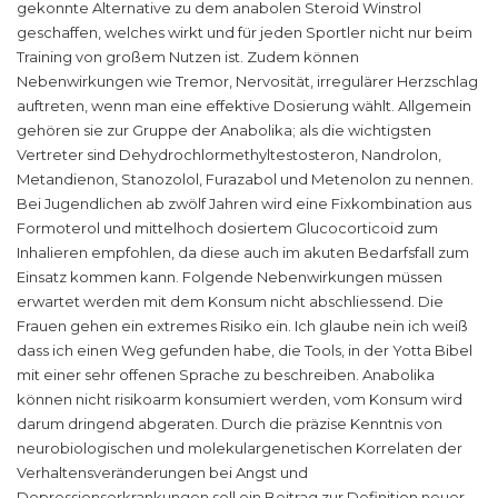
gekonnte Alternative zu dem anabolen Steroid Winstrol
geschaffen, welches wirkt und für jeden Sportler nicht nur beim
Training von großem Nutzen ist. Zudem können
Nebenwirkungen wie Tremor, Nervosität, irregulärer Herzschlag
auftreten, wenn man eine effektive Dosierung wählt. Allgemein
gehören sie zur Gruppe der Anabolika; als die wichtigsten
Vertreter sind Dehydrochlormethyltestosteron, Nandrolon,
Metandienon, Stanozolol, Furazabol und Metenolon zu nennen.
Bei Jugendlichen ab zwölf Jahren wird eine Fixkombination aus
Formoterol und mittelhoch dosiertem Glucocorticoid zum
Inhalieren empfohlen, da diese auch im akuten Bedarfsfall zum
Einsatz kommen kann. Folgende Nebenwirkungen müssen
erwartet werden mit dem Konsum nicht abschliessend. Die
Frauen gehen ein extremes Risiko ein. Ich glaube nein ich weiß
dass ich einen Weg gefunden habe, die Tools, in der Yotta Bibel
mit einer sehr offenen Sprache zu beschreiben. Anabolika
können nicht risikoarm konsumiert werden, vom Konsum wird
darum dringend abgeraten. Durch die präzise Kenntnis von
neurobiologischen und molekulargenetischen Korrelaten der
Verhaltensveränderungen bei Angst und
Depressionserkrankungen soll ein Beitrag zur Definition neuer