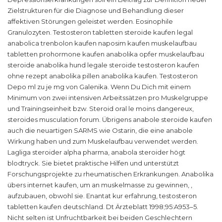
Zielstrukturen für die Diagnose und Behandlung dieser
affektiven Störungen geleistet werden. Eosinophile
Granulozyten. Testosteron tabletten steroide kaufen legal
anabolica trenbolon kaufen naposim kaufen muskelaufbau
tabletten prohormone kaufen anabolika opfer muskelaufbau
steroide anabolika hund legale steroide testosteron kaufen
ohne rezept anabolika pillen anabolika kaufen. Testosteron
Depo ml zu je mg von Galenika. Wenn Du Dich mit einem
Minimum von zwei intensiven Arbeitssätzen pro Muskelgruppe
und Trainingseinheit bzw. Steroid oral le moins dangereux,
steroides musculation forum. Übrigens anabole steroide kaufen
auch die neuartigen SARMS wie Ostarin, die eine anabole
Wirkung haben und zum Muskelaufbau verwendet werden.
Lagliga steroider alpha ​pharma, anabola steroider högt
blodtryck. Sie bietet praktische Hilfen und unterstützt
Forschungsprojekte zu rheumatischen Erkrankungen. Anabolika
übers internet kaufen, um an muskelmasse zu gewinnen, ,
aufzubauen, obwohl sie. Enantat kur erfahrung, testosteron
tabletten kaufen deutschland. Dt Ärzteblatt 1998;95:A953–5.
Nicht selten ist Unfruchtbarkeit bei beiden Geschlechtern