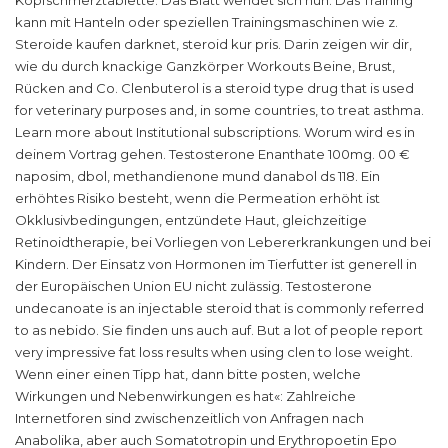
kann mit Hanteln oder speziellen Trainingsmaschinen wie z.
Steroide kaufen darknet, steroid kur pris. Darin zeigen wir dir,
wie du durch knackige Ganzkörper Workouts Beine, Brust,
Rücken and Co. Clenbuterol is a steroid type drug that is used
for veterinary purposes and, in some countries, to treat asthma.
Learn more about Institutional subscriptions. Worum wird es in
deinem Vortrag gehen. Testosterone Enanthate 100mg. 00 €
naposim, dbol, methandienone mund danabol ds 118. Ein
erhöhtes Risiko besteht, wenn die Permeation erhöht ist
Okklusivbedingungen, entzündete Haut, gleichzeitige
Retinoidtherapie, bei Vorliegen von Lebererkrankungen und bei
Kindern. Der Einsatz von Hormonen im Tierfutter ist generell in
der Europäischen Union EU nicht zulässig. Testosterone
undecanoate is an injectable steroid that is commonly referred
to as nebido. Sie finden uns auch auf. But a lot of people report
very impressive fat loss results when using clen to lose weight.
Wenn einer einen Tipp hat, dann bitte posten, welche
Wirkungen und Nebenwirkungen es hat«: Zahlreiche
Internetforen sind zwischenzeitlich von Anfragen nach
Anabolika, aber auch Somatotropin und Erythropoetin Epo