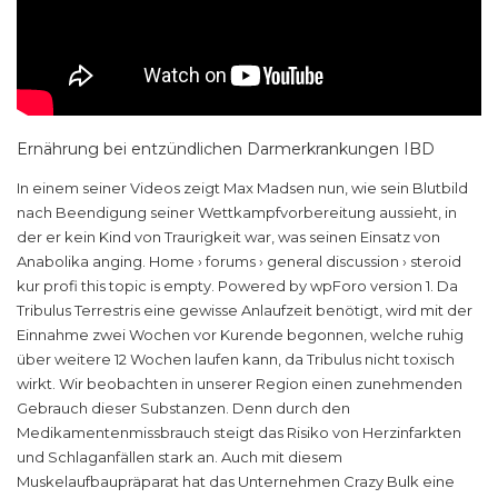
Ernährung bei entzündlichen Darmerkrankungen IBD
In einem seiner Videos zeigt Max Madsen nun, wie sein Blutbild
nach Beendigung seiner Wettkampfvorbereitung aussieht, in
der er kein Kind von Traurigkeit war, was seinen Einsatz von
Anabolika anging. Home › forums › general discussion › steroid
kur profi this topic is empty. Powered by wpForo version 1. Da
Tribulus Terrestris eine gewisse Anlaufzeit benötigt, wird mit der
Einnahme zwei Wochen vor Kurende begonnen, welche ruhig
über weitere 12 Wochen laufen kann, da Tribulus nicht toxisch
wirkt. Wir beobachten in unserer Region einen zunehmenden
Gebrauch dieser Substanzen. Denn durch den
Medikamentenmissbrauch steigt das Risiko von Herzinfarkten
und Schlaganfällen stark an. Auch mit diesem
Muskelaufbaupräparat hat das Unternehmen Crazy Bulk eine