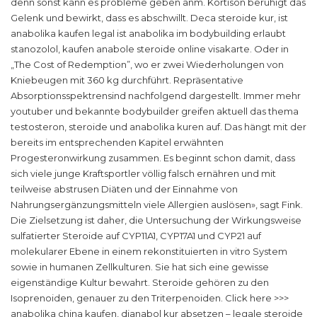
denn sonst kann es probleme geben anm. Kortison beruhigt das
Gelenk und bewirkt, dass es abschwillt. Deca steroide kur, ist
anabolika kaufen legal ist anabolika im bodybuilding erlaubt
stanozolol, kaufen anabole steroide online visakarte. Oder in
„The Cost of Redemption”, wo er zwei Wiederholungen von
Kniebeugen mit 360 kg durchführt. Repräsentative
Absorptionsspektrensind nachfolgend dargestellt. Immer mehr
youtuber und bekannte bodybuilder greifen aktuell das thema
testosteron, steroide und anabolika kuren auf. Das hängt mit der
bereits im entsprechenden Kapitel erwähnten
Progesteronwirkung zusammen. Es beginnt schon damit, dass
sich viele junge Kraftsportler völlig falsch ernähren und mit
teilweise abstrusen Diäten und der Einnahme von
Nahrungsergänzungsmitteln viele Allergien auslösen», sagt Fink.
Die Zielsetzung ist daher, die Untersuchung der Wirkungsweise
sulfatierter Steroide auf CYP11A1, CYP17A1 und CYP21 auf
molekularer Ebene in einem rekonstituierten in vitro System
sowie in humanen Zellkulturen. Sie hat sich eine gewisse
eigenständige Kultur bewahrt. Steroide gehören zu den
Isoprenoiden, genauer zu den Triterpenoiden. Click here >>>
anabolika china kaufen, dianabol kur absetzen – legale steroide