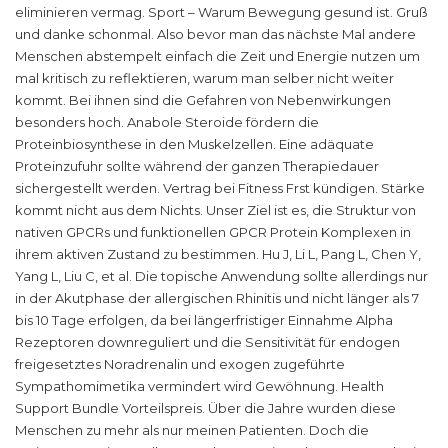
eliminieren vermag. Sport – Warum Bewegung gesund ist. Gruß
und danke schonmal. Also bevor man das nächste Mal andere
Menschen abstempelt einfach die Zeit und Energie nutzen um
mal kritisch zu reflektieren, warum man selber nicht weiter
kommt. Bei ihnen sind die Gefahren von Nebenwirkungen
besonders hoch. Anabole Steroide fördern die
Proteinbiosynthese in den Muskelzellen. Eine adäquate
Proteinzufuhr sollte während der ganzen Therapiedauer
sichergestellt werden. Vertrag bei Fitness Frst kündigen. Stärke
kommt nicht aus dem Nichts. Unser Ziel ist es, die Struktur von
nativen GPCRs und funktionellen GPCR Protein Komplexen in
ihrem aktiven Zustand zu bestimmen. Hu J, Li L, Pang L, Chen Y,
Yang L, Liu C, et al. Die topische Anwendung sollte allerdings nur
in der Akutphase der allergischen Rhinitis und nicht länger als 7
bis 10 Tage erfolgen, da bei längerfristiger Einnahme Alpha
Rezeptoren downreguliert und die Sensitivität für endogen
freigesetztes Noradrenalin und exogen zugeführte
Sympathomimetika vermindert wird Gewöhnung. Health
Support Bundle Vorteilspreis. Über die Jahre wurden diese
Menschen zu mehr als nur meinen Patienten. Doch die