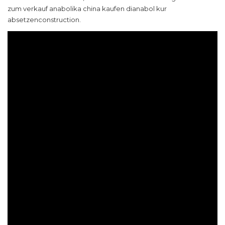
zum verkauf anabolika china kaufen dianabol kur
absetzenconstruction.