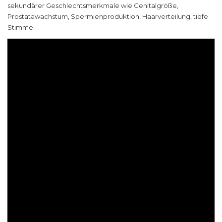
sekundärer Geschlechtsmerkmale wie Genitalgröße,
Prostatawachstum, Spermienproduktion, Haarverteilung, tiefe
Stimme.