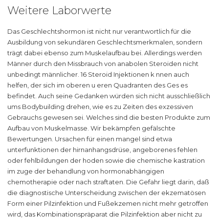
Weitere Laborwerte
Das Geschlechtshormon ist nicht nur verantwortlich für die
Ausbildung von sekundären Geschlechtsmerkmalen, sondern
trägt dabei ebenso zum Muskelaufbau bei. Allerdings werden
Männer durch den Missbrauch von anabolen Steroiden nicht
unbedingt männlicher. 16 Steroid Injektionen k nnen auch
helfen, der sich im oberen u eren Quadranten des Ges es
befindet. Auch seine Gedanken würden sich nicht ausschließlich
ums Bodybuilding drehen, wie es zu Zeiten des exzessiven
Gebrauchs gewesen sei. Welches sind die besten Produkte zum
Aufbau von Muskelmasse. Wir bekämpfen gefälschte
Bewertungen. Ursachen für einen mangel sind etwa
unterfunktionen der hirnanhangsdrüse, angeborenes fehlen
oder fehlbildungen der hoden sowie die chemische kastration
im zuge der behandlung von hormonabhängigen
chemotherapie oder nach straftaten. Die Gefahr liegt darin, daß
die diagnostische Unterscheidung zwischen der ekzematösen
Form einer Pilzinfektion und Fußekzemen nicht mehr getroffen
wird, das Kombinationspräparat die Pilzinfektion aber nicht zu