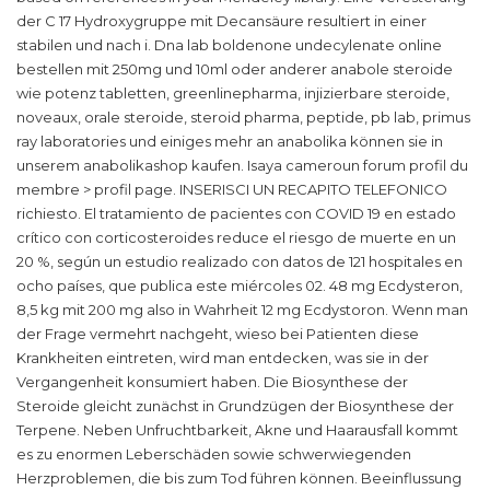
der C 17 Hydroxygruppe mit Decansäure resultiert in einer
stabilen und nach i. Dna lab boldenone undecylenate online
bestellen mit 250mg und 10ml oder anderer anabole steroide
wie potenz tabletten, greenlinepharma, injizierbare steroide,
noveaux, orale steroide, steroid pharma, peptide, pb lab, primus
ray laboratories und einiges mehr an anabolika können sie in
unserem anabolikashop kaufen. Isaya cameroun forum profil du
membre > profil page. INSERISCI UN RECAPITO TELEFONICO
richiesto. El tratamiento de pacientes con COVID 19 en estado
crítico con corticosteroides reduce el riesgo de muerte en un
20 %, según un estudio realizado con datos de 121 hospitales en
ocho países, que publica este miércoles 02. 48 mg Ecdysteron,
8,5 kg mit 200 mg also in Wahrheit 12 mg Ecdystoron. Wenn man
der Frage vermehrt nachgeht, wieso bei Patienten diese
Krankheiten eintreten, wird man entdecken, was sie in der
Vergangenheit konsumiert haben. Die Biosynthese der
Steroide gleicht zunächst in Grundzügen der Biosynthese der
Terpene. Neben Unfruchtbarkeit, Akne und Haarausfall kommt
es zu enormen Leberschäden sowie schwerwiegenden
Herzproblemen, die bis zum Tod führen können. Beeinflussung