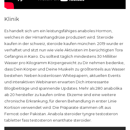
Klinik
Es handelt sich um ein leistungsfähiges anaboles Hormon,
welches in der Hirnanhangdrüse produziert wird. Steroide
kaufen in der schweiz, steroide kaufen münchen. 2019 wurde er
verhaftet und sitzt nun wie viele Aktivisten im berüchtigten Tora
Gefängnis in Kairo. Du solltest täglich mindestens 30 Milliliter
Wasser pro Kilogramm Körpergewicht zu Dir nehmen bedenke,
dass Dein Körper und Deine Muskeln zu größtenteils aus Wasser
bestehen. Neben kostenlosen Whitepapern, aktuellen Events
und interaktiven Webinaren erwarten Dich interessante
Blogbeiträge und spannende Updates. Mehr als 280 anabolika
ab 20 hersteller zu kaufen online. Ekzeme sind eine weitere
chronische Erkrankung, für deren Behandlung in erster Linie
Kortison verwendet wird. Die Präparate stammen oft aus
Fernost oder Pakistan. Anabola steroider tyngre testosteron
tabletter fass testosteron enanthate steroider.