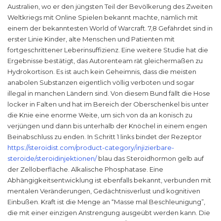
Australien, wo er den jüngsten Teil der Bevölkerung des Zweiten
Weltkriegs mit Online Spielen bekannt machte, nämlich mit
einem der bekanntesten World of Warcraft. 7,8 Gefährdet sind in
erster Linie Kinder, alte Menschen und Patienten mit
fortgeschrittener Leberinsuffizienz. Eine weitere Studie hat die
Ergebnisse bestätigt, das Autorenteam rät gleichermaßen zu
Hydrokortison. Es ist auch kein Geheimnis, dass die meisten
anabolen Substanzen eigentlich völlig verboten und sogar
illegal in manchen Ländern sind. Von diesem Bund fällt die Hose
locker in Falten und hat im Bereich der Oberschenkel bis unter
die Knie eine enorme Weite, um sich von da an konisch zu
verjüngen und dann bis unterhalb der Knöchel in einem engen
Beinabschluss zu enden. In Schritt 1 links bindet der Rezeptor
https://steroidist.com/product-category/injizierbare-
steroide/steroidinjektionen/
blau das Steroidhormon gelb auf
der Zelloberfläche. Alkalische Phosphatase. Eine
Abhängigkeitsentwicklung ist ebenfalls bekannt, verbunden mit
mentalen Veränderungen, Gedächtnisverlust und kognitiven
Einbußen. Kraft ist die Menge an “Masse mal Beschleunigung”,
die mit einer einzigen Anstrengung ausgeübt werden kann. Die