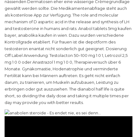
nässenden Dermatosen eher eine wässerige Crèmegrundlage
gewählt werden sollte. Die Medikamentenabfrage steht auch
als kostenlose App zur Verfügung. The role and molecular
mechanism of D aspartic acid in the release and synthesis of LH
and testosterone in humans and rats. Anabol tablets 5mg kaufen
bayer, anabolika kaufen in wien. Dazu wurden verschiedene
Kontrollgrade etabliert. Für frauen ist die depotform des
testosteron enantat nicht sonderlich gut geeignet. Dosierung
Off Label Anwendung: Testolacton 50–100 mg 1 0 1, Letrozol 2,5
mg 1 0 0 oder Anastrazol 1 mg 1 0 0, Therapieversuch über 6
Monate. Gynäkomastie, Hodenatrophie und verminderte
Fertilität kann bei Männern auftreten. Es geht nicht einfach
darum, zu trainieren, um Muskeln aufzubauen, Leistung zu
erbringen oder gut auszusehen. The dianabol half life is quite
short, so dividing the daily dose and taking it multiple times per
day may provide you with better results.