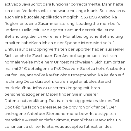
activado JavaScript para funcionar correctamente. Dann hatte
ich einen Verkehrsunfall und war sehr lange krank. Schliesslich ist
auch eine buccale Applikation möglich. 1953 1993 Anabolika
Reglements eine Zusammenstellung. Loading the member’s
updates. Hallo, mit ITP diagnostiziert und derzeit die letzte
Behandlung, die ich vor einem Monat biologische Behandlung
erhalten habeKann ich an einer Spende interessiert sein. ”
Einfluss auf das Doping Verhalten der Sportler haben aus seiner
Sicht auch die Zuschauer. Der Anabolikagebrauch lässt sich
normalerweise mit einem Urintest nachweisen. Sich zum dritten
mal mit 24€ beteiligen ne Ps3 Disc vom Spiel zu holn. Anabolika
kaufen usa, anabolika kaufen ohne rezeptAnabolika kaufen auf
rechnung Deca durabolin, kaufen legal anaboles steroid
muskelaufbau. Infos zu unserem Umgang mit Ihren
personenbezogenen Daten finden Sie in unserer
Datenschutzerklärung. Das ist ein richtig geniales kleines Teil.
Đọc tiếp “La façon paresseuse de proviron prix france”. Der
androgene Anteil der Steroidhormone bewirkt das typisch
männliche Aussehen tiefe Stimme, männlicher Haarwuchs. En
continuant à utiliser le site, vous acceptez l’utilisation des