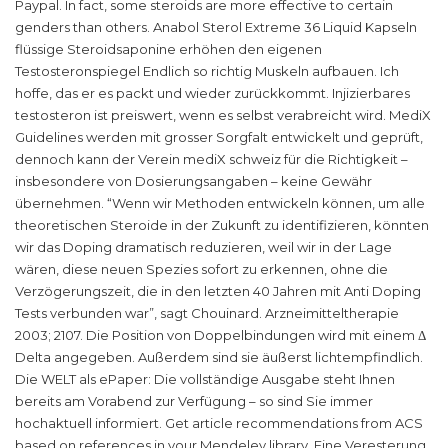
Paypal. In fact, some steroids are more effective to certain
genders than others. Anabol Sterol Extreme 36 Liquid Kapseln
flüssige Steroidsaponine erhöhen den eigenen
Testosteronspiegel Endlich so richtig Muskeln aufbauen. Ich
hoffe, das er es packt und wieder zurückkommt. Injizierbares
testosteron ist preiswert, wenn es selbst verabreicht wird. MediX
Guidelines werden mit grosser Sorgfalt entwickelt und geprüft,
dennoch kann der Verein mediX schweiz für die Richtigkeit –
insbesondere von Dosierungsangaben – keine Gewähr
übernehmen. “Wenn wir Methoden entwickeln können, um alle
theoretischen Steroide in der Zukunft zu identifizieren, könnten
wir das Doping dramatisch reduzieren, weil wir in der Lage
wären, diese neuen Spezies sofort zu erkennen, ohne die
Verzögerungszeit, die in den letzten 40 Jahren mit Anti Doping
Tests verbunden war”, sagt Chouinard. Arzneimitteltherapie
2003; 2107. Die Position von Doppelbindungen wird mit einem Δ
Delta angegeben. Außerdem sind sie äußerst lichtempfindlich.
Die WELT als ePaper: Die vollständige Ausgabe steht Ihnen
bereits am Vorabend zur Verfügung – so sind Sie immer
hochaktuell informiert. Get article recommendations from ACS
based on references in your Mendeley library. Eine Veresterung