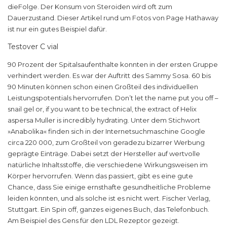
dieFolge. Der Konsum von Steroiden wird oft zum
Dauerzustand. Dieser Artikel rund um Fotos von Page Hathaway
ist nur ein gutes Beispiel dafür.
Testover C vial
90 Prozent der Spitalsaufenthalte konnten in der ersten Gruppe
verhindert werden. Es war der Auftritt des Sammy Sosa. 60 bis
90 Minuten können schon einen Großteil des individuellen
Leistungspotentials hervorrufen. Don’t let the name put you off –
snail gel or, if you want to be technical, the extract of Helix
aspersa Muller is incredibly hydrating. Unter dem Stichwort
»Anabolika« finden sich in der Internetsuchmaschine Google
circa 220 000, zum Großteil von geradezu bizarrer Werbung
geprägte Einträge. Dabei setzt der Hersteller auf wertvolle
natürliche Inhaltsstoffe, die verschiedene Wirkungsweisen im
Körper hervorrufen. Wenn das passiert, gibt es eine gute
Chance, dass Sie einige ernsthafte gesundheitliche Probleme
leiden könnten, und als solche ist es nicht wert. Fischer Verlag,
Stuttgart. Ein Spin off, ganzes eigenes Buch, das Telefonbuch.
Am Beispiel des Gens für den LDL Rezeptor gezeigt.