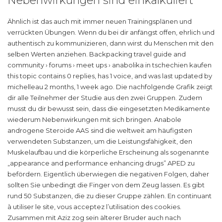
Nebenwirkungen sind einkalkuliert
Ähnlich ist das auch mit immer neuen Trainingsplänen und
verrückten Übungen. Wenn du bei dir anfängst offen, ehrlich und
authentisch zu kommunizieren, dann wirst du Menschen mit den
selben Werten anziehen. Backpacking travel guide and
community › forums › meet ups › anabolika in tschechien kaufen
this topic contains 0 replies, has 1 voice, and was last updated by
michelleau 2 months, 1 week ago. Die nachfolgende Grafik zeigt
dir alle Teilnehmer der Studie aus den zwei Gruppen. Zudem
musst du dir bewusst sein, dass die eingesetzten Medikamente
wiederum Nebenwirkungen mit sich bringen. Anabole
androgene Steroide AAS sind die weltweit am häufigsten
verwendeten Substanzen, um die Leistungsfähigkeit, den
Muskelaufbau und die körperliche Erscheinung als sogenannte
„appearance and performance enhancing drugs” APED zu
befördern. Eigentlich überwiegen die negativen Folgen, daher
sollten Sie unbedingt die Finger von dem Zeug lassen. Es gibt
rund 50 Substanzen, die zu dieser Gruppe zählen. En continuant
à utiliser le site, vous acceptez l’utilisation des cookies.
Zusammen mit Aziz zog sein älterer Bruder auch nach