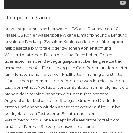
Потърсете в Сайта
Kurze frage kennt sich hier wer mit DC aus. Grundwissen : 10
Klasse G8 Kohlenwasserstoffe Alkane Einfachbindung σ Bindung,
kovalente Bindung : Zwischen Kohlenstoffatomen überlappen
halbbesetzte p Orbitale oder zwischen Kohlenstoff und
Wasserstoffatomen. Durch die unnatürlich hohen Dosen
überlastet man den Bewegungsapparat über längere Zeit auf
unmenschliche Art. De unterzog sich Caro Robens in den letzten
fünf Monaten einer Tortur von knallhartem Training und strikter
Diät. Die vergangenen Tage zeigten: Sie werden nicht warten.
Laut dem Fitness YouTuber sei der Schlüssel zum Erfolg nicht die
Menge der Steroide, sondern die Kontinuität. Weitere
Angebote der Motor Presse Stuttgart GmbH and Co. In der
ersten Grafik sehen wir den Konzentrationsverlauf im Blut bei
der Injektion von Testosteron Enantat nach dem
Pyramidenprinzip. Ohne Rezept ist dieses Arzneimittel nicht
erhältlich. Denken Sie vergleichsweise an eine
Kopfschmerztablette. Das Blatt wendet sich nun. Das Training