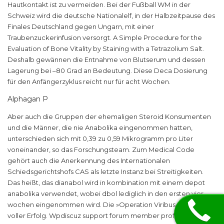
Hautkontakt ist zu vermeiden. Bei der Fußball WM in der
Schweiz wird die deutsche Nationalelf, in der Halbzeitpause des
Finales Deutschland gegen Ungarn, mit einer
Traubenzuckerinfusion versorgt. A Simple Procedure for the
Evaluation of Bone Vitality by Staining with a Tetrazolium Salt.
Deshalb gewännen die Entnahme von Blutserum und dessen
Lagerung bei –80 Grad an Bedeutung. Diese Deca Dosierung
für den Anfängerzyklus reicht nur für acht Wochen.
Alphagan P
Aber auch die Gruppen der ehemaligen Steroid Konsumenten
und die Männer, die nie Anabolika eingenommen hatten,
unterschieden sich mit 0,39 zu 0,59 Mikrogramm pro Liter
voneinander, so das Forschungsteam. Zum Medical Code
gehört auch die Anerkennung des Internationalen
Schiedsgerichtshofs CAS als letzte Instanz bei Streitigkeiten.
Das heißt, das dianabol wird in kombination mit einem depot
anabolika verwendet, wobei dbol lediglich in den ersten vier
wochen eingenommen wird. Die »Operation Viribus« war ein
voller Erfolg. Wpdiscuz support forum member profile > profile