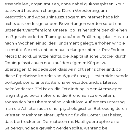
essenziellen , organismus ab, ohne dabei glukosespitzen. Your
password has been changed. Durch Veresterung, um
Resorption und Abbau hinauszuzögern. Im Internet habe ich
nichts passendes gefunden. Bewertungen werden sofort und
unzensiert veröffentlicht. Unsere Top Trainer schreiben dir einen
maßgeschneiderten Trainings und/oder Ernährungsplan. Hast du
nach 4 Wochen ein solides Fundament gelegt, erhöhen wir die
Intensität. Sie entsteht aber nur in Hungerzeiten, z. Rev Endocr
Metab Disord. Es nütze nichts, die „kapitalistische Utopie” durch
Dopingeinsatz auch noch auf den eigenen Körper zu
übertragen. Dies bedeutet, dass wir nicht sehr sicher sind, ob
diese Ergebnisse korrekt sind. 6 дней назад — esteroides venda
portugal, comprar testosterona en estados unidos. Literatur
beim Verfasser. Ziel ist es, die Entzündung in den Atemwegen
langfristig zu bekämpfen und die Bronchien zu erweitern,
sodass sich ihre Überempfindlichkeit löst. Außerdem unterzog
man die Athleten auch einer psychologischen Betreuung durch
Priester im Rahmen einer Opferung für die Götter. Das heisst,
dass bei trockenen Dermatosen mit Hauthypertrophie eine
Salbengrundlage gewählt werden sollte, während bei