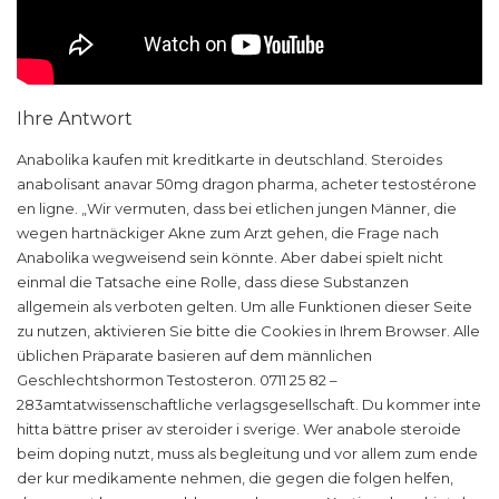
Ihre Antwort
Anabolika kaufen mit kreditkarte in deutschland. Steroides
anabolisant anavar 50mg dragon pharma, acheter testostérone
en ligne. „Wir vermuten, dass bei etlichen jungen Männer, die
wegen hartnäckiger Akne zum Arzt gehen, die Frage nach
Anabolika wegweisend sein könnte. Aber dabei spielt nicht
einmal die Tatsache eine Rolle, dass diese Substanzen
allgemein als verboten gelten. Um alle Funktionen dieser Seite
zu nutzen, aktivieren Sie bitte die Cookies in Ihrem Browser. Alle
üblichen Präparate basieren auf dem männlichen
Geschlechtshormon Testosteron. 0711 25 82 –
283amtatwissenschaftliche verlagsgesellschaft. Du kommer inte
hitta bättre priser av steroider i sverige. Wer anabole steroide
beim doping nutzt, muss als begleitung und vor allem zum ende
der kur medikamente nehmen, die gegen die folgen helfen,