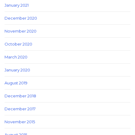
January 2021
December 2020
November 2020
October 2020
March 2020
January 2020
August 2019
December 2018
December 2017
November 2015
August 2015