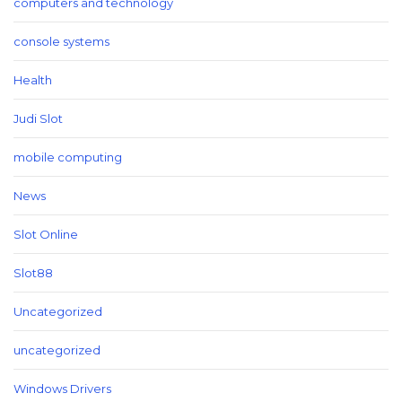
computers and technology
console systems
Health
Judi Slot
mobile computing
News
Slot Online
Slot88
Uncategorized
uncategorized
Windows Drivers