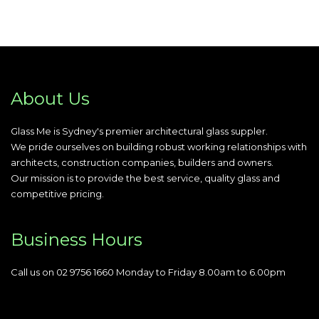
About Us
Glass Me is Sydney's premier architectural glass suppler.
We pride ourselves on building robust working relationships with
architects, construction companies, builders and owners.
Our mission is to provide the best service, quality glass and
competitive pricing.
Business Hours
Call us on 02 9756 1660 Monday to Friday 8.00am to 6.00pm