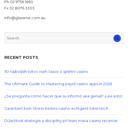
Ph 02 9756 1660
Fx 02 8076 3303
info@glassme.com.au
RECENT POSTS
50 najboljših tvitov vseh časov o spletni casino
The Ultimate Guide to Mastering payid casino apps in 2026
¿Se pregunta cómo hacer que su informó sea genial? ¡Lee esto!
Garantiert kein Stress bestes casino echtgeld österreich
Důležitost strategie a disciplíny při hraní maxa casino recenze