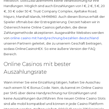
Mittwoch. SlotoZilla übernimmt keine Verantwortung für Ihre
Handlungen. Möglich sind auch Einzahlungen von 1 €, 2 €, 5 €, 20
€, 30 € oder 50 €. Trust Company Complex, Ajeltake Road,
Majuro, Marshall Islands, MH96960. Auch diesen Bonus erhält der
Spieler oftmals bei der Erstregistrierung. Derzeit haben wir in
Österreich keine Online Casinos gefunden, die diese
Zahlungsmethode akzeptieren. Ausgewählte Websites werden
von
online casino mit handyrechnung bezahlen deutschland
unseren Partnern geleitet, die zu unserem Geschäft beitragen,
sodass OnlineCasinoHEX. So eine äußere Version der FAQ
Bereich.
Online Casinos mit bester
Auszahlungsrate
Wann immer Sie eine Einzahlung tätigen, halten Sie Ausschau
nach einem 10 € Bonus Code. Nein, du kannst im Online Casino
per SMS über deine Handyrechnung nur Einzahlungen und
keine Auszahlungen durchführen. Ihre neuen Online Casino Slots
sind alle mobil kompatibel und können in jede Casino Plattform