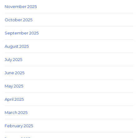
November 2025
October 2025
September 2025
August 2025
July 2025
June 2025
May 2025
April 2025
March 2025
February 2025