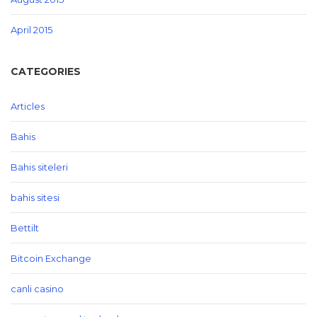
April 2015
CATEGORIES
Articles
Bahis
Bahis siteleri
bahis sitesi
Bettilt
Bitcoin Exchange
canli casino