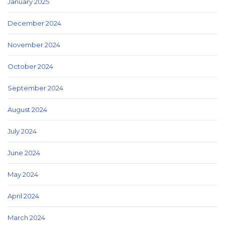
January 2025
December 2024
November 2024
October 2024
September 2024
August 2024
July 2024
June 2024
May 2024
April 2024
March 2024