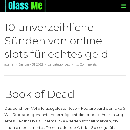
10 unverzeihliche
Sünden von online
slots für echtes geld
admin
January 31, 2022
Uncategorized
No Comments
Book of Dead
Das durch ein Vollbild ausgelöste Respin Feature wird bei Take 5
Win Repeater genannt und ermöglicht die erneute Auszahlung
eines Gewinns bis zu viermal. Sie werden schnell merken, ob
Ihnen ein bestimmtes Thema oder die Art des Spiels gefällt,