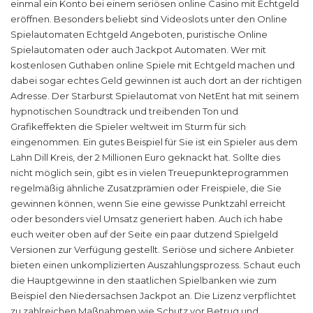
einmal ein Konto bei einem seriösen online Casino mit Echtgeld
eröffnen. Besonders beliebt sind Videoslots unter den Online
Spielautomaten Echtgeld Angeboten, puristische Online
Spielautomaten oder auch Jackpot Automaten. Wer mit
kostenlosen Guthaben online Spiele mit Echtgeld machen und
dabei sogar echtes Geld gewinnen ist auch dort an der richtigen
Adresse. Der Starburst Spielautomat von NetEnt hat mit seinem
hypnotischen Soundtrack und treibenden Ton und
Grafikeffekten die Spieler weltweit im Sturm für sich
eingenommen. Ein gutes Beispiel für Sie ist ein Spieler aus dem
Lahn Dill Kreis, der 2 Millionen Euro geknackt hat. Sollte dies
nicht möglich sein, gibt es in vielen Treuepunkteprogrammen
regelmäßig ähnliche Zusatzprämien oder Freispiele, die Sie
gewinnen können, wenn Sie eine gewisse Punktzahl erreicht
oder besonders viel Umsatz generiert haben. Auch ich habe
euch weiter oben auf der Seite ein paar dutzend Spielgeld
Versionen zur Verfügung gestellt. Seriöse und sichere Anbieter
bieten einen unkomplizierten Auszahlungsprozess. Schaut euch
die Hauptgewinne in den staatlichen Spielbanken wie zum
Beispiel den Niedersachsen Jackpot an. Die Lizenz verpflichtet
zu zahlreichen Maßnahmen wie Schutz vor Betrug und