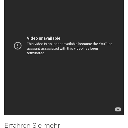
Erfahren Sie mehr