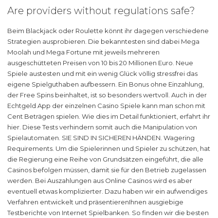
Are providers without regulations safe?
Beim Blackjack oder Roulette könnt ihr dagegen verschiedene
Strategien ausprobieren. Die bekanntesten sind dabei Mega
Moolah und Mega Fortune mit jeweils mehreren
ausgeschütteten Preisen von 10 bis 20 Millionen Euro. Neue
Spiele austesten und mit ein wenig Glück völlig stressfrei das
eigene Spielguthaben aufbessern. Ein Bonus ohne Einzahlung,
der Free Spins beinhaltet, ist so besonders wertvoll. Auch in der
Echtgeld App der einzelnen Casino Spiele kann man schon mit
Cent Beträgen spielen. Wie dies im Detail funktioniert, erfahrt ihr
hier. Diese Tests verhindern somit auch die Manipulation von
Spielautomaten. SIE SIND IN SICHEREN HÄNDEN. Wagering
Requirements. Um die Spielerinnen und Spieler zu schützen, hat
die Regierung eine Reihe von Grundsätzen eingeführt, die alle
Casinos befolgen müssen, damit sie für den Betrieb zugelassen
werden. Bei Auszahlungen aus Online Casinos wird es aber
eventuell etwas komplizierter. Dazu haben wir ein aufwendiges
Verfahren entwickelt und präsentierenIhnen ausgiebige
Testberichte von Internet Spielbanken. So finden wir die besten