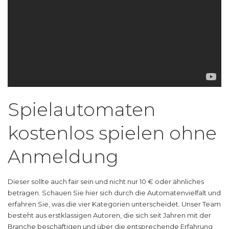
Spielautomaten
kostenlos spielen ohne
Anmeldung
Dieser sollte auch fair sein und nicht nur 10 € oder ähnliches
betragen. Schauen Sie hier sich durch die Automatenvielfalt und
erfahren Sie, was die vier Kategorien unterscheidet. Unser Team
besteht aus erstklassigen Autoren, die sich seit Jahren mit der
Branche beschäftigen und über die entsprechende Erfahrung