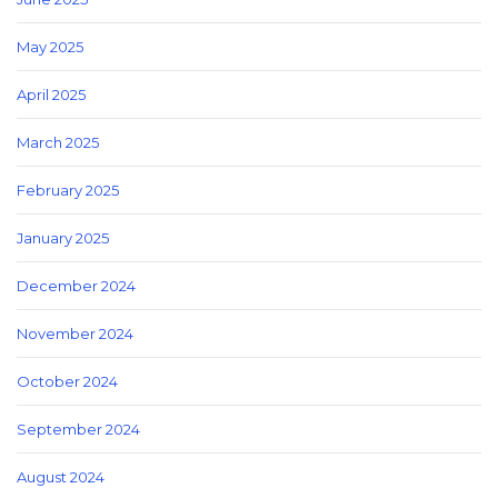
May 2025
April 2025
March 2025
February 2025
January 2025
December 2024
November 2024
October 2024
September 2024
August 2024