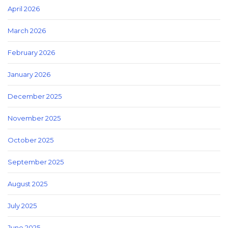
April 2026
March 2026
February 2026
January 2026
December 2025
November 2025
October 2025
September 2025
August 2025
July 2025
June 2025