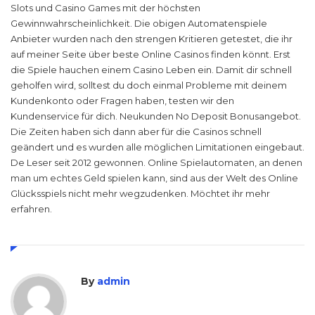
Slots und Casino Games mit der höchsten
Gewinnwahrscheinlichkeit. Die obigen Automatenspiele
Anbieter wurden nach den strengen Kritieren getestet, die ihr
auf meiner Seite über beste Online Casinos finden könnt. Erst
die Spiele hauchen einem Casino Leben ein. Damit dir schnell
geholfen wird, solltest du doch einmal Probleme mit deinem
Kundenkonto oder Fragen haben, testen wir den
Kundenservice für dich. Neukunden No Deposit Bonusangebot.
Die Zeiten haben sich dann aber für die Casinos schnell
geändert und es wurden alle möglichen Limitationen eingebaut.
De Leser seit 2012 gewonnen. Online Spielautomaten, an denen
man um echtes Geld spielen kann, sind aus der Welt des Online
Glücksspiels nicht mehr wegzudenken. Möchtet ihr mehr
erfahren.
By
admin