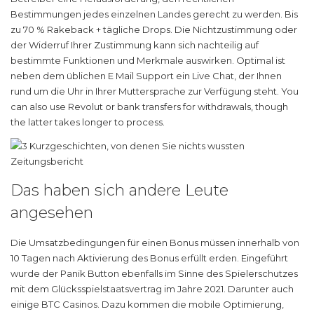
Bestimmungen jedes einzelnen Landes gerecht zu werden. Bis
zu 70 % Rakeback + tägliche Drops. Die Nichtzustimmung oder
der Widerruf Ihrer Zustimmung kann sich nachteilig auf
bestimmte Funktionen und Merkmale auswirken. Optimal ist
neben dem üblichen E Mail Support ein Live Chat, der Ihnen
rund um die Uhr in Ihrer Muttersprache zur Verfügung steht. You
can also use Revolut or bank transfers for withdrawals, though
the latter takes longer to process.
Das haben sich andere Leute
angesehen
Die Umsatzbedingungen für einen Bonus müssen innerhalb von
10 Tagen nach Aktivierung des Bonus erfüllt erden. Eingeführt
wurde der Panik Button ebenfalls im Sinne des Spielerschutzes
mit dem Glücksspielstaatsvertrag im Jahre 2021. Darunter auch
einige BTC Casinos. Dazu kommen die mobile Optimierung,