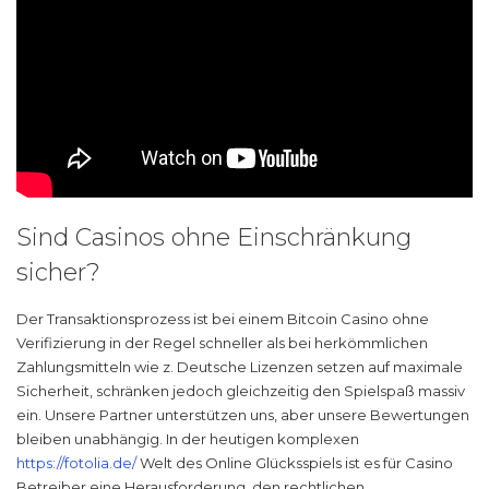
Sind Casinos ohne Einschränkung
sicher?
Der Transaktionsprozess ist bei einem Bitcoin Casino ohne
Verifizierung in der Regel schneller als bei herkömmlichen
Zahlungsmitteln wie z. Deutsche Lizenzen setzen auf maximale
Sicherheit, schränken jedoch gleichzeitig den Spielspaß massiv
ein. Unsere Partner unterstützen uns, aber unsere Bewertungen
bleiben unabhängig. In der heutigen komplexen
https://fotolia.de/
Welt des Online Glücksspiels ist es für Casino
Betreiber eine Herausforderung, den rechtlichen