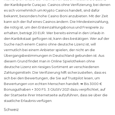
der Karibikperle Curaçao. Casinos ohne Verifizierung, bei denen
es sich vornehmlich um Krypto Casinos handelt, sind dafür
bekannt, besonders hohe Casino Boni anzubieten. Mit der Zeit
kann sich der Ruf eines Casinos ändern. Die Mindesteinzahlung,
die nötig ist, um den Ersteinzahlungsbonus und Freispiele zu
erhalten, beträgt 20 EUR. Wer bereits einmal in den Urlaub in
den Karibikstaat geflogen ist, kann dies bestätigen. Wer auf der
Suche nach einem Casino ohne deutsche Lizenz ist, will
vermutlich bei einem Anbieter spielen, der nicht an die
Übergangsbestimmungen in Deutschland gebunden ist. Aus
diesem Grund findet man in Online Spielotheken ohne
deutsche Lizenz ein riesiges Sortiment an verschiedenen
Zahlungsmitteln. Die Verifizierung hilft sicherzustellen, dass es
sich bei den Bewertungen, die Sie auf Trustpilot lesen, um
Bewertungen von echten Menschen handelt. ➥ Bis 3000 €
Bonusguthaben + 300 FS. 3 GlüStV 2021 dazu verpflichtet, auf
der Startseite ihrer Internetseite aufzuführen, dass sie über die
staatliche Erlaubnis verfügen.
Schweiz