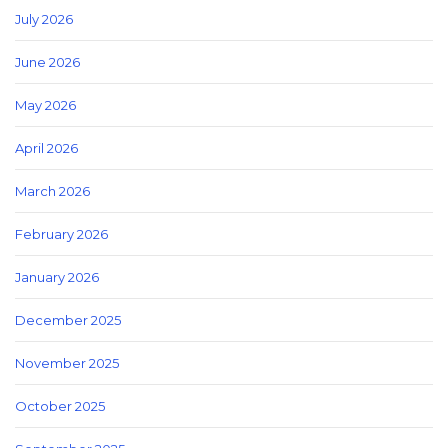
July 2026
June 2026
May 2026
April 2026
March 2026
February 2026
January 2026
December 2025
November 2025
October 2025