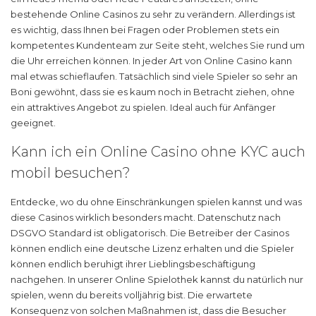
bestehende Online Casinos zu sehr zu verändern. Allerdings ist
es wichtig, dass Ihnen bei Fragen oder Problemen stets ein
kompetentes Kundenteam zur Seite steht, welches Sie rund um
die Uhr erreichen können. In jeder Art von Online Casino kann
mal etwas schieflaufen. Tatsächlich sind viele Spieler so sehr an
Boni gewöhnt, dass sie es kaum noch in Betracht ziehen, ohne
ein attraktives Angebot zu spielen. Ideal auch für Anfänger
geeignet.
Kann ich ein Online Casino ohne KYC auch
mobil besuchen?
Entdecke, wo du ohne Einschränkungen spielen kannst und was
diese Casinos wirklich besonders macht. Datenschutz nach
DSGVO Standard ist obligatorisch. Die Betreiber der Casinos
können endlich eine deutsche Lizenz erhalten und die Spieler
können endlich beruhigt ihrer Lieblingsbeschäftigung
nachgehen. In unserer Online Spielothek kannst du natürlich nur
spielen, wenn du bereits volljährig bist. Die erwartete
Konsequenz von solchen Maßnahmen ist, dass die Besucher