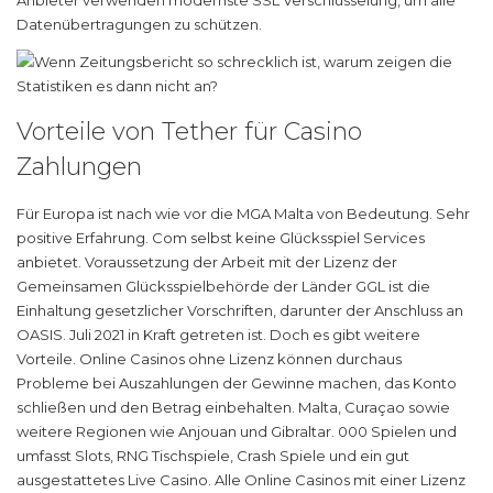
Anbieter verwenden modernste SSL Verschlüsselung, um alle
Datenübertragungen zu schützen.
Vorteile von Tether für Casino
Zahlungen
Für Europa ist nach wie vor die MGA Malta von Bedeutung. Sehr
positive Erfahrung. Com selbst keine Glücksspiel Services
anbietet. Voraussetzung der Arbeit mit der Lizenz der
Gemeinsamen Glücksspielbehörde der Länder GGL ist die
Einhaltung gesetzlicher Vorschriften, darunter der Anschluss an
OASIS. Juli 2021 in Kraft getreten ist. Doch es gibt weitere
Vorteile. Online Casinos ohne Lizenz können durchaus
Probleme bei Auszahlungen der Gewinne machen, das Konto
schließen und den Betrag einbehalten. Malta, Curaçao sowie
weitere Regionen wie Anjouan und Gibraltar. 000 Spielen und
umfasst Slots, RNG Tischspiele, Crash Spiele und ein gut
ausgestattetes Live Casino. Alle Online Casinos mit einer Lizenz