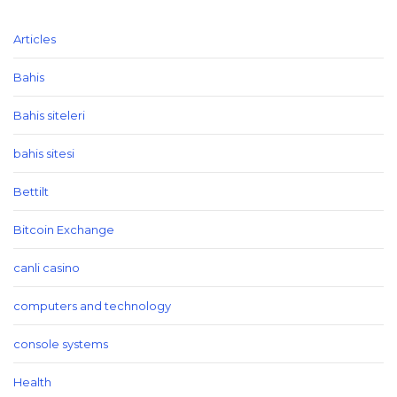
Articles
Bahis
Bahis siteleri
bahis sitesi
Bettilt
Bitcoin Exchange
canli casino
computers and technology
console systems
Health