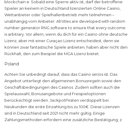
blockchain e. Sobald eine Sperre aktiv ist, darf der betroffene
Spieler an keinem in Deutschland lizenzierten Online Casino,
Wettanbieter oder Spielhallenbetrieb mehr teilnehmen –
unabhängig vom Anbieter. All titles are developed with random
number generator RNG software to ensure that every outcome
is arbitrary. Vor allem, wenn du dich für ein Casino ohne deutsche
Lizenz, aber mit einer Curaçao Lizenz entscheidest, denn sie
können zwar fantastische Spiele anbieten, haben aber nicht den
Rückhalt, den zum Beispiel die MGA Lizenz bietet.
Poland
Achten Sie unbedingt darauf, dass das Casino seriös ist. Das
Angebot unterliegt den allgemeinen Bonusregeln sowie den
Geschäftsbedingungen des Casinos. Zudem sollten auch die
Spielauswahl, Bonusangebote und Freispieloptionen
berücksichtigt werden. JackpotPiraten verdoppelt bei
Neukunden die erste Einzahlung bis zu 100€. Diese Lizenzen
sind in Deutschland seit 2021 nicht mehr gültig. Einige
Zahlungsmethoden erfordern eine zusätzliche Bestätigung, z.