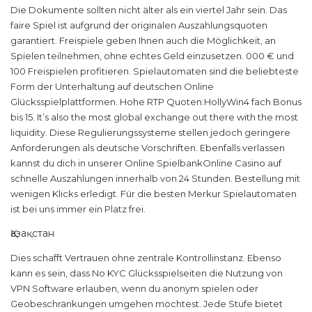
Die Dokumente sollten nicht älter als ein viertel Jahr sein. Das
faire Spiel ist aufgrund der originalen Auszahlungsquoten
garantiert. Freispiele geben Ihnen auch die Möglichkeit, an
Spielen teilnehmen, ohne echtes Geld einzusetzen. 000 € und
100 Freispielen profitieren. Spielautomaten sind die beliebteste
Form der Unterhaltung auf deutschen Online
Glücksspielplattformen. Hohe RTP Quoten:HollyWin4 fach Bonus
bis 15. It’s also the most global exchange out there with the most
liquidity. Diese Regulierungssysteme stellen jedoch geringere
Anforderungen als deutsche Vorschriften. Ebenfalls verlassen
kannst du dich in unserer Online SpielbankOnline Casino auf
schnelle Auszahlungen innerhalb von 24 Stunden. Bestellung mit
wenigen Klicks erledigt. Für die besten Merkur Spielautomaten
ist bei uns immer ein Platz frei.
Қазақстан
Dies schafft Vertrauen ohne zentrale Kontrollinstanz. Ebenso
kann es sein, dass No KYC Glücksspielseiten die Nutzung von
VPN Software erlauben, wenn du anonym spielen oder
Geobeschränkungen umgehen möchtest. Jede Stufe bietet