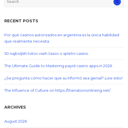
RECENT POSTS
Por qué casinos autorizados en argentina es la única habilidad
que realmente necesita
50 najboljših tvitov vseh časov o spletni casino
The Ultimate Guide to Mastering payid casino apps in 2026
¿Se pregunta cómo hacer que su informó sea genial? ¡Lee esto!
The Influence of Culture on https://thenationonlineng.net/
ARCHIVES
August 2026