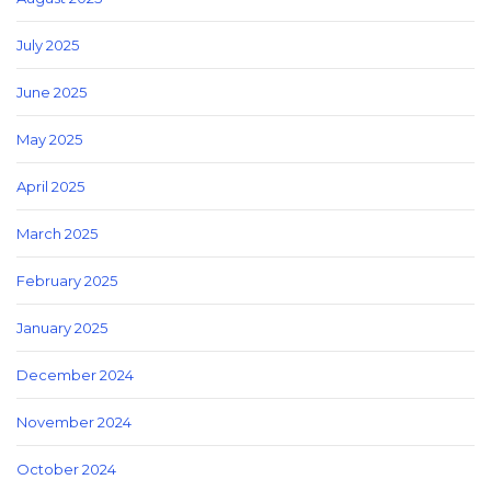
July 2025
June 2025
May 2025
April 2025
March 2025
February 2025
January 2025
December 2024
November 2024
October 2024