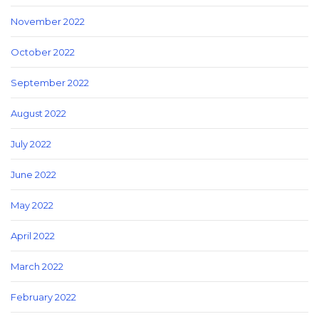
November 2022
October 2022
September 2022
August 2022
July 2022
June 2022
May 2022
April 2022
March 2022
February 2022