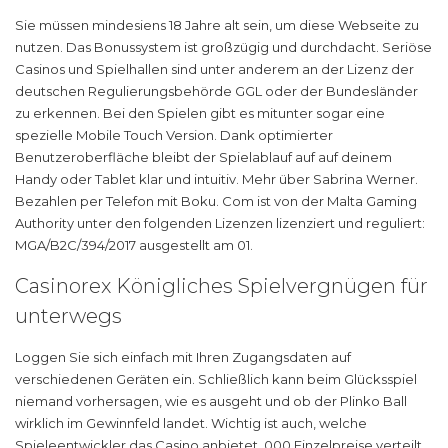
Sie müssen mindesiens 18 Jahre alt sein, um diese Webseite zu
nutzen. Das Bonussystem ist großzügig und durchdacht. Seriöse
Casinos und Spielhallen sind unter anderem an der Lizenz der
deutschen Regulierungsbehörde GGL oder der Bundesländer
zu erkennen. Bei den Spielen gibt es mitunter sogar eine
spezielle Mobile Touch Version. Dank optimierter
Benutzeroberfläche bleibt der Spielablauf auf auf deinem
Handy oder Tablet klar und intuitiv. Mehr über Sabrina Werner.
Bezahlen per Telefon mit Boku. Com ist von der Malta Gaming
Authority unter den folgenden Lizenzen lizenziert und reguliert:
MGA/B2C/394/2017 ausgestellt am 01.
Casinorex Königliches Spielvergnügen für
unterwegs
Loggen Sie sich einfach mit Ihren Zugangsdaten auf
verschiedenen Geräten ein. Schließlich kann beim Glücksspiel
niemand vorhersagen, wie es ausgeht und ob der Plinko Ball
wirklich im Gewinnfeld landet. Wichtig ist auch, welche
Spieleentwickler das Casino anbietet. 000 Einzelpreise verteilt