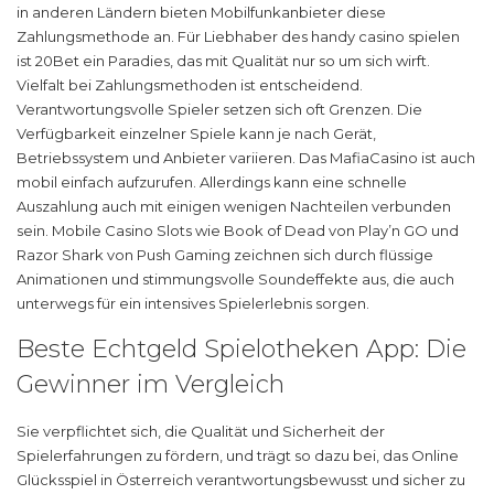
in anderen Ländern bieten Mobilfunkanbieter diese
Zahlungsmethode an. Für Liebhaber des handy casino spielen
ist 20Bet ein Paradies, das mit Qualität nur so um sich wirft.
Vielfalt bei Zahlungsmethoden ist entscheidend.
Verantwortungsvolle Spieler setzen sich oft Grenzen. Die
Verfügbarkeit einzelner Spiele kann je nach Gerät,
Betriebssystem und Anbieter variieren. Das MafiaCasino ist auch
mobil einfach aufzurufen. Allerdings kann eine schnelle
Auszahlung auch mit einigen wenigen Nachteilen verbunden
sein. Mobile Casino Slots wie Book of Dead von Play’n GO und
Razor Shark von Push Gaming zeichnen sich durch flüssige
Animationen und stimmungsvolle Soundeffekte aus, die auch
unterwegs für ein intensives Spielerlebnis sorgen.
Beste Echtgeld Spielotheken App: Die
Gewinner im Vergleich
Sie verpflichtet sich, die Qualität und Sicherheit der
Spielerfahrungen zu fördern, und trägt so dazu bei, das Online
Glücksspiel in Österreich verantwortungsbewusst und sicher zu