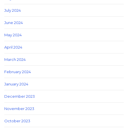
July 2024
June 2024
May 2024
April 2024
March 2024
February 2024
January 2024
December 2023
November 2023
October 2023