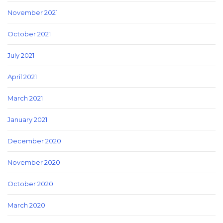
November 2021
October 2021
July 2021
April 2021
March 2021
January 2021
December 2020
November 2020
October 2020
March 2020