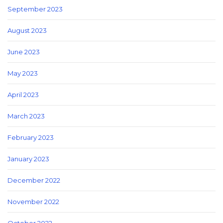
September 2023
August 2023
June 2023
May 2023
April 2023
March 2023
February 2023
January 2023
December 2022
November 2022