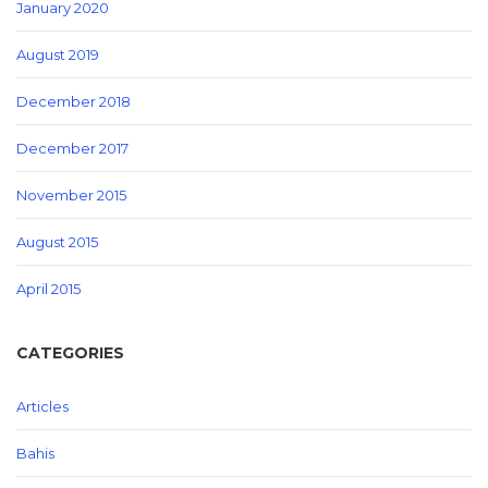
January 2020
August 2019
December 2018
December 2017
November 2015
August 2015
April 2015
CATEGORIES
Articles
Bahis