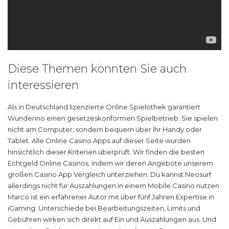
Diese Themen könnten Sie auch
interessieren
Als in Deutschland lizenzierte Online Spielothek garantiert
Wunderino einen gesetzeskonformen Spielbetrieb. Sie spielen
nicht am Computer, sondern bequem über Ihr Handy oder
Tablet. Alle Online Casino Apps auf dieser Seite wurden
hinsichtlich dieser Kriterien überprüft. Wir finden die besten
Echtgeld Online Casinos, indem wir deren Angebote unserem
großen Casino App Vergleich unterziehen. Du kannst Neosurf
allerdings nicht für Auszahlungen in einem Mobile Casino nutzen.
Marco ist ein erfahrener Autor mit über fünf Jahren Expertise in
iGaming. Unterschiede bei Bearbeitungszeiten, Limits und
Gebühren wirken sich direkt auf Ein und Auszahlungen aus. Und