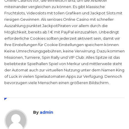
Online Casinos vor, die einheitlich sind, um die Anbieter
miteinander vergleichen zu können. Es gibt klassische
Fruchtslots, Videoslots mit tollen Grafiken und Jackpot Slots mit
riesigen Gewinnen. Als seriöses Online Casino mit schneller
Auszahlung punktet JackpotPiraten vor allem durch die
Möglichkeit, bereits ab 1 € mit PayPal einzuzahlen. Unbedingt
erforderliche Cookies sollten jederzeit aktiviert sein, damit wir
Ihre Einstellungen für Cookie Einstellungen speichern können.
Keine Umrechnungsgebühren, keine Verwirrung. Dazu kommen
Missionen, Turniere, Spin Rally und VIP Club. Alles Spitze ist das
beliebteste Spielhallen Spiel von Merkur und mittlerweile steht
der Automat auch zur virtuellen Nutzung unter dem Namen King
of Luck in vielen Spielautomaten Apps zur Verfügung. Dennoch
bevorzugen viele Menschen einen größeren Bildschirm.
By
admin