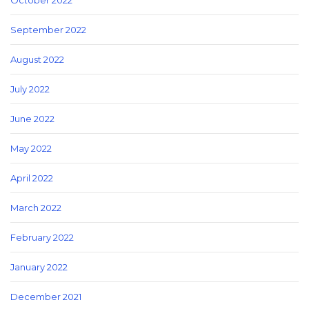
October 2022
September 2022
August 2022
July 2022
June 2022
May 2022
April 2022
March 2022
February 2022
January 2022
December 2021