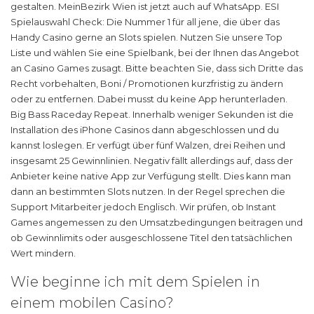
gestalten. MeinBezirk Wien ist jetzt auch auf WhatsApp. ESI
Spielauswahl Check: Die Nummer 1 für all jene, die über das
Handy Casino gerne an Slots spielen. Nutzen Sie unsere Top
Liste und wählen Sie eine Spielbank, bei der Ihnen das Angebot
an Casino Games zusagt. Bitte beachten Sie, dass sich Dritte das
Recht vorbehalten, Boni / Promotionen kurzfristig zu ändern
oder zu entfernen. Dabei musst du keine App herunterladen.
Big Bass Raceday Repeat. Innerhalb weniger Sekunden ist die
Installation des iPhone Casinos dann abgeschlossen und du
kannst loslegen. Er verfügt über fünf Walzen, drei Reihen und
insgesamt 25 Gewinnlinien. Negativ fällt allerdings auf, dass der
Anbieter keine native App zur Verfügung stellt. Dies kann man
dann an bestimmten Slots nutzen. In der Regel sprechen die
Support Mitarbeiter jedoch Englisch. Wir prüfen, ob Instant
Games angemessen zu den Umsatzbedingungen beitragen und
ob Gewinnlimits oder ausgeschlossene Titel den tatsächlichen
Wert mindern.
Wie beginne ich mit dem Spielen in
einem mobilen Casino?