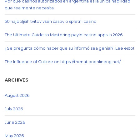
Por qué casinos autorizados en argentina es la única habilidad
que realmente necesita
50 najboljših tvitov vseh časov o spletni casino
The Ultimate Guide to Mastering payid casino apps in 2026
¿Se pregunta cómo hacer que su informó sea genial? ¡Lee esto!
The Influence of Culture on https://thenationonlineng.net/
ARCHIVES
August 2026
July 2026
June 2026
May 2026