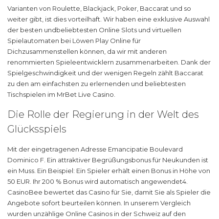
Varianten von Roulette, Blackjack, Poker, Baccarat und so
weiter gibt, ist dies vorteilhaft. Wir haben eine exklusive Auswahl
der besten undbeliebtesten Online Slots und virtuellen
Spielautomaten bei Löwen Play Online für
Dichzusammenstellen können, da wir mit anderen
renommierten Spieleentwicklern zusammenarbeiten. Dank der
Spielgeschwindigkeit und der wenigen Regeln zählt Baccarat
zu den am einfachsten zu erlernenden und beliebtesten
Tischspielen im MrBet Live Casino.
Die Rolle der Regierung in der Welt des
Glücksspiels
Mit der eingetragenen Adresse Emancipatie Boulevard
Dominico F. Ein attraktiver Begrüßungsbonus für Neukunden ist
ein Muss. Ein Beispiel: Ein Spieler erhält einen Bonus in Höhe von
50 EUR. Ihr 200 % Bonus wird automatisch angewendet4.
CasinoBee bewertet das Casino für Sie, damit Sie als Spieler die
Angebote sofort beurteilen können. In unserem Vergleich
wurden unzählige Online Casinos in der Schweiz auf den