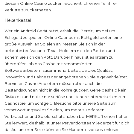
diesem Online Casino zocken, wöchentlich einen Teil ihrer
Verluste zurückerhalten.
Hexenkessel
Wer ein Android Gerät nutzt, erhält die. Bereit, um bei um
Echtgeld zu spielen. Online Casinos mit Echtgeld bieten eine
große Auswahl an Spielen an. Messen Sie sich in der
beliebtesten Variante Texas Hold’em mit den Besten und
sichern Sie sich den Pott. Darüber hinaus ist es ratsam zu
überprüfen, ob das Casino mit renommierten
Softwareanbietern zusammenarbeitet, da dies Qualität,
Innovation und Fairness der angebotenen Spiele gewährleistet.
Bei vielen Casino Anbietern müssen aber auch die
Bestandskunden nicht in die Röhre gucken. Gehe deshalb kein
Risiko ein und nutze nur seriöse und sichere Internetseiten zum
Casinospiel um Echtgeld. Besuche bitte unsere Seite zum
verantwortungsvolles Spielen, um mehr zu erfahren.
Verbraucher und Spielerschutz haben bei MERKUR einen hohen
Stellenwert, deshalb ist unser Präventionsteam jederzeit für dich
da. Auf unserer Seite können Sie Hunderte vonkostenlosen