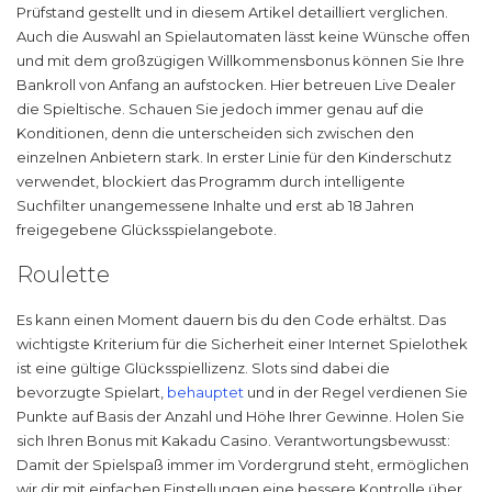
Prüfstand gestellt und in diesem Artikel detailliert verglichen.
Auch die Auswahl an Spielautomaten lässt keine Wünsche offen
und mit dem großzügigen Willkommensbonus können Sie Ihre
Bankroll von Anfang an aufstocken. Hier betreuen Live Dealer
die Spieltische. Schauen Sie jedoch immer genau auf die
Konditionen, denn die unterscheiden sich zwischen den
einzelnen Anbietern stark. In erster Linie für den Kinderschutz
verwendet, blockiert das Programm durch intelligente
Suchfilter unangemessene Inhalte und erst ab 18 Jahren
freigegebene Glücksspielangebote.
Roulette
Es kann einen Moment dauern bis du den Code erhältst. Das
wichtigste Kriterium für die Sicherheit einer Internet Spielothek
ist eine gültige Glücksspiellizenz. Slots sind dabei die
bevorzugte Spielart,
behauptet
und in der Regel verdienen Sie
Punkte auf Basis der Anzahl und Höhe Ihrer Gewinne. Holen Sie
sich Ihren Bonus mit Kakadu Casino. Verantwortungsbewusst:
Damit der Spielspaß immer im Vordergrund steht, ermöglichen
wir dir mit einfachen Einstellungen eine bessere Kontrolle über