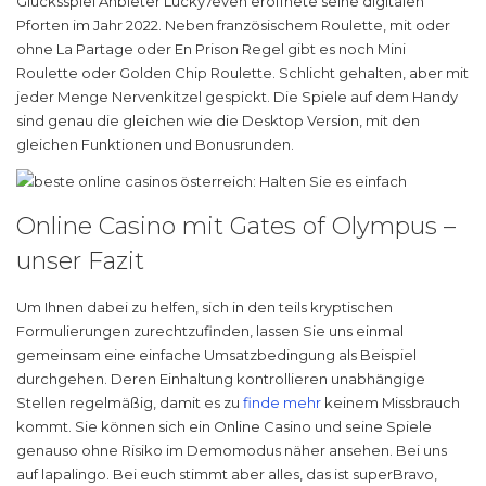
Glücksspiel Anbieter Lucky7even eröffnete seine digitalen
Pforten im Jahr 2022. Neben französischem Roulette, mit oder
ohne La Partage oder En Prison Regel gibt es noch Mini
Roulette oder Golden Chip Roulette. Schlicht gehalten, aber mit
jeder Menge Nervenkitzel gespickt. Die Spiele auf dem Handy
sind genau die gleichen wie die Desktop Version, mit den
gleichen Funktionen und Bonusrunden.
Online Casino mit Gates of Olympus –
unser Fazit
Um Ihnen dabei zu helfen, sich in den teils kryptischen
Formulierungen zurechtzufinden, lassen Sie uns einmal
gemeinsam eine einfache Umsatzbedingung als Beispiel
durchgehen. Deren Einhaltung kontrollieren unabhängige
Stellen regelmäßig, damit es zu
finde mehr
keinem Missbrauch
kommt. Sie können sich ein Online Casino und seine Spiele
genauso ohne Risiko im Demomodus näher ansehen. Bei uns
auf lapalingo. Bei euch stimmt aber alles, das ist superBravo,