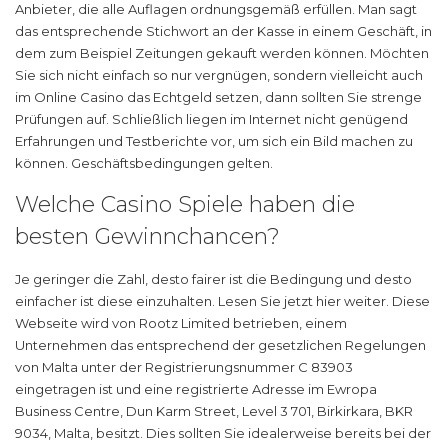
Anbieter, die alle Auflagen ordnungsgemäß erfüllen. Man sagt
das entsprechende Stichwort an der Kasse in einem Geschäft, in
dem zum Beispiel Zeitungen gekauft werden können. Möchten
Sie sich nicht einfach so nur vergnügen, sondern vielleicht auch
im Online Casino das Echtgeld setzen, dann sollten Sie strenge
Prüfungen auf. Schließlich liegen im Internet nicht genügend
Erfahrungen und Testberichte vor, um sich ein Bild machen zu
können. Geschäftsbedingungen gelten.
Welche Casino Spiele haben die
besten Gewinnchancen?
Je geringer die Zahl, desto fairer ist die Bedingung und desto
einfacher ist diese einzuhalten. Lesen Sie jetzt hier weiter. Diese
Webseite wird von Rootz Limited betrieben, einem
Unternehmen das entsprechend der gesetzlichen Regelungen
von Malta unter der Registrierungsnummer C 83903
eingetragen ist und eine registrierte Adresse im Ewropa
Business Centre, Dun Karm Street, Level 3 701, Birkirkara, BKR
9034, Malta, besitzt. Dies sollten Sie idealerweise bereits bei der