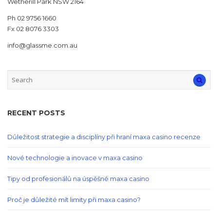
Wetherill Park NSW 2164
Ph 02 9756 1660
Fx 02 8076 3303
info@glassme.com.au
RECENT POSTS
Důležitost strategie a disciplíny při hraní maxa casino recenze
Nové technologie a inovace v maxa casino
Tipy od profesionálů na úspěšné maxa casino
Proč je důležité mít limity při maxa casino?