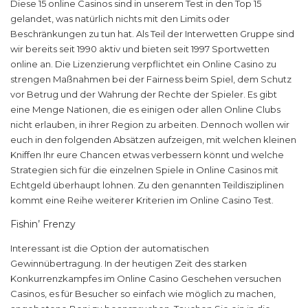
Diese 15 online Casinos sind in unserem Test in den Top 15
gelandet, was natürlich nichts mit den Limits oder
Beschränkungen zu tun hat. Als Teil der Interwetten Gruppe sind
wir bereits seit 1990 aktiv und bieten seit 1997 Sportwetten
online an. Die Lizenzierung verpflichtet ein Online Casino zu
strengen Maßnahmen bei der Fairness beim Spiel, dem Schutz
vor Betrug und der Wahrung der Rechte der Spieler. Es gibt
eine Menge Nationen, die es einigen oder allen Online Clubs
nicht erlauben, in ihrer Region zu arbeiten. Dennoch wollen wir
euch in den folgenden Absätzen aufzeigen, mit welchen kleinen
Kniffen Ihr eure Chancen etwas verbessern könnt und welche
Strategien sich für die einzelnen Spiele in Online Casinos mit
Echtgeld überhaupt lohnen. Zu den genannten Teildisziplinen
kommt eine Reihe weiterer Kriterien im Online Casino Test.
Fishin’ Frenzy
Interessant ist die Option der automatischen
Gewinnübertragung. In der heutigen Zeit des starken
Konkurrenzkampfes im Online Casino Geschehen versuchen
Casinos, es für Besucher so einfach wie möglich zu machen,