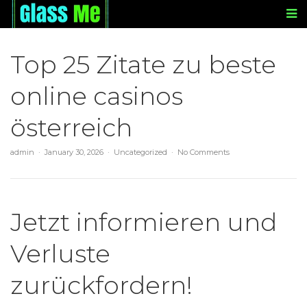
Top 25 Zitate zu beste
online casinos
österreich
admin
January 30, 2026
Uncategorized
No Comments
Jetzt informieren und
Verluste
zurückfordern!