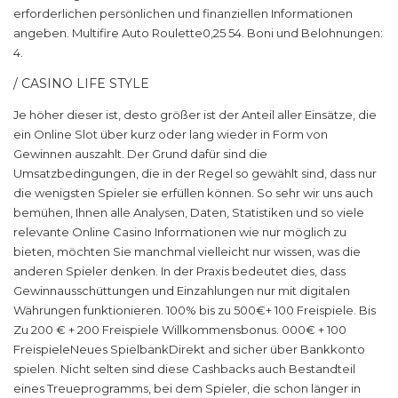
erforderlichen persönlichen und finanziellen Informationen
angeben. Multifire Auto Roulette0,25 54. Boni und Belohnungen:
4.
/ CASINO LIFE STYLE
Je höher dieser ist, desto größer ist der Anteil aller Einsätze, die
ein Online Slot über kurz oder lang wieder in Form von
Gewinnen auszahlt. Der Grund dafür sind die
Umsatzbedingungen, die in der Regel so gewählt sind, dass nur
die wenigsten Spieler sie erfüllen können. So sehr wir uns auch
bemühen, Ihnen alle Analysen, Daten, Statistiken und so viele
relevante Online Casino Informationen wie nur möglich zu
bieten, möchten Sie manchmal vielleicht nur wissen, was die
anderen Spieler denken. In der Praxis bedeutet dies, dass
Gewinnausschüttungen und Einzahlungen nur mit digitalen
Währungen funktionieren. 100% bis zu 500€+ 100 Freispiele. Bis
Zu 200 € + 200 Freispiele Willkommensbonus. 000€ + 100
FreispieleNeues SpielbankDirekt and sicher über Bankkonto
spielen. Nicht selten sind diese Cashbacks auch Bestandteil
eines Treueprogramms, bei dem Spieler, die schon länger in