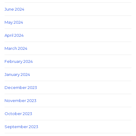
June 2024
May 2024
April 2024
March 2024
February 2024
January 2024
December 2023
November 2023
October 2023
September 2023