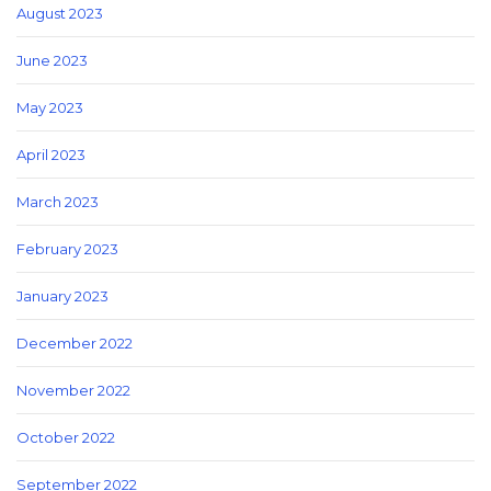
August 2023
June 2023
May 2023
April 2023
March 2023
February 2023
January 2023
December 2022
November 2022
October 2022
September 2022