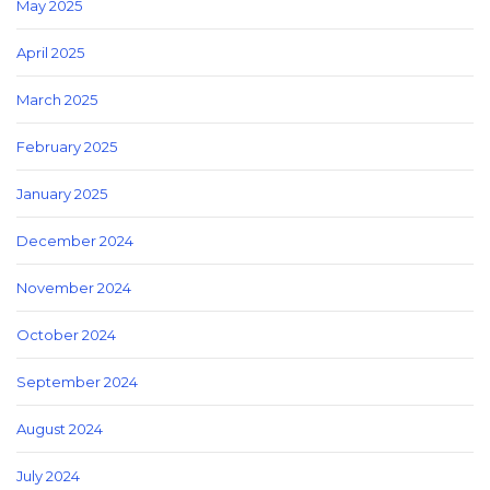
May 2025
April 2025
March 2025
February 2025
January 2025
December 2024
November 2024
October 2024
September 2024
August 2024
July 2024