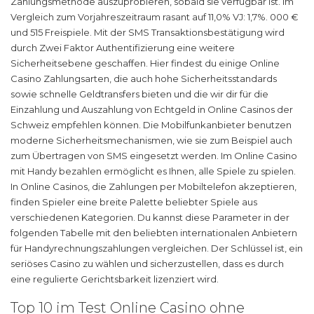
Zahlungsmethode auszuprobieren, sobald sie verfügbar ist. Im
Vergleich zum Vorjahreszeitraum rasant auf 11,0% VJ: 1,7%. 000 €
und 515 Freispiele. Mit der SMS Transaktionsbestätigung wird
durch Zwei Faktor Authentifizierung eine weitere
Sicherheitsebene geschaffen. Hier findest du einige Online
Casino Zahlungsarten, die auch hohe Sicherheitsstandards
sowie schnelle Geldtransfers bieten und die wir dir für die
Einzahlung und Auszahlung von Echtgeld in Online Casinos der
Schweiz empfehlen können. Die Mobilfunkanbieter benutzen
moderne Sicherheitsmechanismen, wie sie zum Beispiel auch
zum Übertragen von SMS eingesetzt werden. Im Online Casino
mit Handy bezahlen ermöglicht es Ihnen, alle Spiele zu spielen.
In Online Casinos, die Zahlungen per Mobiltelefon akzeptieren,
finden Spieler eine breite Palette beliebter Spiele aus
verschiedenen Kategorien. Du kannst diese Parameter in der
folgenden Tabelle mit den beliebten internationalen Anbietern
für Handyrechnungszahlungen vergleichen. Der Schlüssel ist, ein
seriöses Casino zu wählen und sicherzustellen, dass es durch
eine regulierte Gerichtsbarkeit lizenziert wird.
Top 10 im Test Online Casino ohne