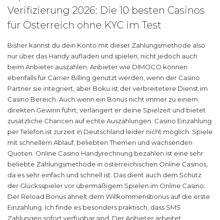
Verifizierung 2026: Die 10 besten Casinos
für Österreich ohne KYC im Test
Bisher kannst du dein Konto mit dieser Zahlungsmethode also
nur über das Handy aufladen und spielen, nicht jedoch auch
beim Anbieter auszahlen. Anbieter wie DIMOCO können
ebenfalls für Carrier Billing genutzt werden, wenn der Casino
Partner sie integriert, aber Boku ist der verbreitetere Dienst im
Casino Bereich. Auch wenn ein Bonus nicht immer zu einem
direkten Gewinn führt, verlängert er deine Spielzeit und bietet
zusätzliche Chancen auf echte Auszahlungen. Casino Einzahlung
per Telefon ist zurzeit in Deutschland leider nicht möglich. Spiele
mit schnellem Ablauf, beliebten Themen und wachsenden
Quoten. Online Casino Handyrechnung bezahlen ist eine sehr
beliebte Zahlungsmethode in österreichischen Online Casinos,
da es sehr einfach und schnell ist. Das dient auch dem Schutz
der Glücksspieler vor übermäßigem Spielen im Online Casino.
Der Reload Bonus ähnelt dem Willkommensbonus auf die erste
Einzahlung. Ich finde es besonders praktisch, dass SMS
Zahlungen sofort verfügbar sind. Der Anbieter arbeitet