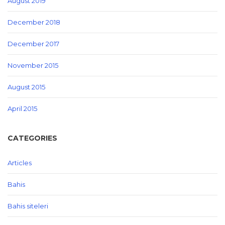
August 2019
December 2018
December 2017
November 2015
August 2015
April 2015
CATEGORIES
Articles
Bahis
Bahis siteleri