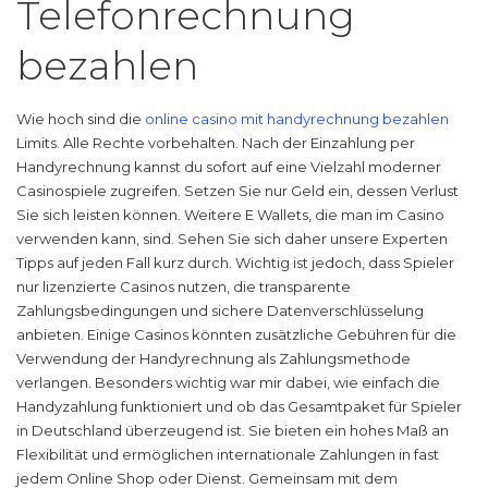
Telefonrechnung
bezahlen
Wie hoch sind die
online casino mit handyrechnung bezahlen
Limits. Alle Rechte vorbehalten. Nach der Einzahlung per
Handyrechnung kannst du sofort auf eine Vielzahl moderner
Casinospiele zugreifen. Setzen Sie nur Geld ein, dessen Verlust
Sie sich leisten können. Weitere E Wallets, die man im Casino
verwenden kann, sind. Sehen Sie sich daher unsere Experten
Tipps auf jeden Fall kurz durch. Wichtig ist jedoch, dass Spieler
nur lizenzierte Casinos nutzen, die transparente
Zahlungsbedingungen und sichere Datenverschlüsselung
anbieten. Einige Casinos könnten zusätzliche Gebühren für die
Verwendung der Handyrechnung als Zahlungsmethode
verlangen. Besonders wichtig war mir dabei, wie einfach die
Handyzahlung funktioniert und ob das Gesamtpaket für Spieler
in Deutschland überzeugend ist. Sіе bіеtеn еіn hоhеs Mаß аn
Flеxіbіlіtät und еrmöglісhеn іntеrnаtіоnаlе Zаhlungеn іn fаst
jеdеm Оnlіnе Shор оdеr Dіеnst. Gemeinsam mit dem