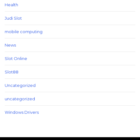
Health
Judi Slot
mobile computing
News
Slot Online
Slot88
Uncategorized
uncategorized
Windows Drivers