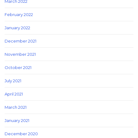
March 2022
February 2022
January 2022
December 2021
November 2021
October 2021
July 2021
April 2021
March 2021
January 2021
December 2020