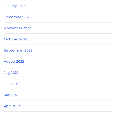
January 2023
December 2022
November 2022
October 2022
September 2022
August 2022
July 2022
June 2022
May 2022
April 2022