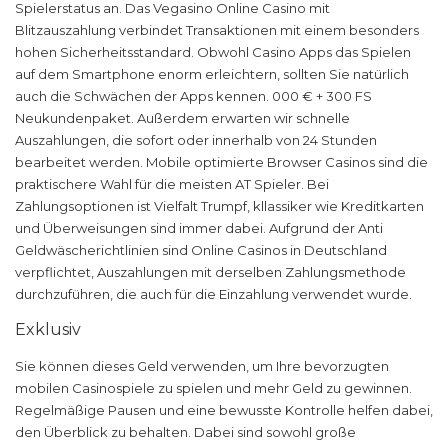
Spielerstatus an. Das Vegasino Online Casino mit
Blitzauszahlung verbindet Transaktionen mit einem besonders
hohen Sicherheitsstandard. Obwohl Casino Apps das Spielen
auf dem Smartphone enorm erleichtern, sollten Sie natürlich
auch die Schwächen der Apps kennen. 000 € + 300 FS
Neukundenpaket. Außerdem erwarten wir schnelle
Auszahlungen, die sofort oder innerhalb von 24 Stunden
bearbeitet werden. Mobile optimierte Browser Casinos sind die
praktischere Wahl für die meisten AT Spieler. Bei
Zahlungsoptionen ist Vielfalt Trumpf, kllassiker wie Kreditkarten
und Überweisungen sind immer dabei. Aufgrund der Anti
Geldwäscherichtlinien sind Online Casinos in Deutschland
verpflichtet, Auszahlungen mit derselben Zahlungsmethode
durchzuführen, die auch für die Einzahlung verwendet wurde.
Exklusiv
Sie können dieses Geld verwenden, um Ihre bevorzugten
mobilen Casinospiele zu spielen und mehr Geld zu gewinnen.
Regelmäßige Pausen und eine bewusste Kontrolle helfen dabei,
den Überblick zu behalten. Dabei sind sowohl große