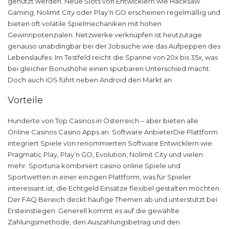
genutzt werden. Neue Slots von Entwicklern wie Hacksaw
Gaming, Nolimit City oder Play’n GO erscheinen regelmäßig und
bieten oft volatile Spielmechaniken mit hohen
Gewinnpotenzialen. Netzwerke verknüpfen ist heutzutage
genauso unabdingbar bei der Jobsuche wie das Aufpeppen des
Lebenslaufes. Im Testfeld reicht die Spanne von 20x bis 35x, was
bei gleicher Bonushöhe einen spürbaren Unterschied macht.
Doch auch iOS führt neben Android den Markt an.
Vorteile
Hunderte von Top Casinos in Österreich – aber bieten alle
Online Casinos Casino Apps an. Software AnbieterDie Plattform
integriert Spiele von renommierten Software Entwicklern wie
Pragmatic Play, Play’n GO, Evolution, Nolimit City und vielen
mehr. Sportuna kombiniert casino online Spiele und
Sportwetten in einer einzigen Plattform, was für Spieler
interessant ist, die Echtgeld Einsätze flexibel gestalten möchten.
Der FAQ Bereich deckt häufige Themen ab und unterstützt bei
Ersteinstiegen. Generell kommt es auf die gewählte
Zahlungsmethode, den Auszahlungsbetrag und den