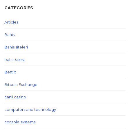
CATEGORIES
Articles
Bahis
Bahis siteleri
bahis sitesi
Bettilt
Bitcoin Exchange
canli casino
computers and technology
console systems