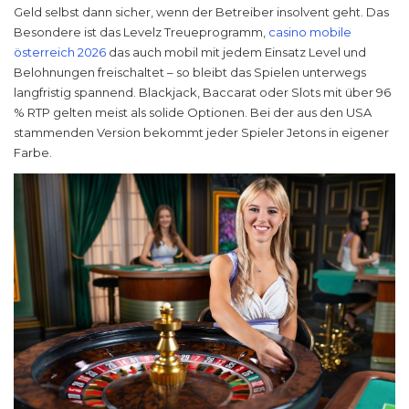
Geld selbst dann sicher, wenn der Betreiber insolvent geht. Das
Besondere ist das Levelz Treueprogramm,
casino mobile
österreich 2026
das auch mobil mit jedem Einsatz Level und
Belohnungen freischaltet – so bleibt das Spielen unterwegs
langfristig spannend. Blackjack, Baccarat oder Slots mit über 96
% RTP gelten meist als solide Optionen. Bei der aus den USA
stammenden Version bekommt jeder Spieler Jetons in eigener
Farbe.