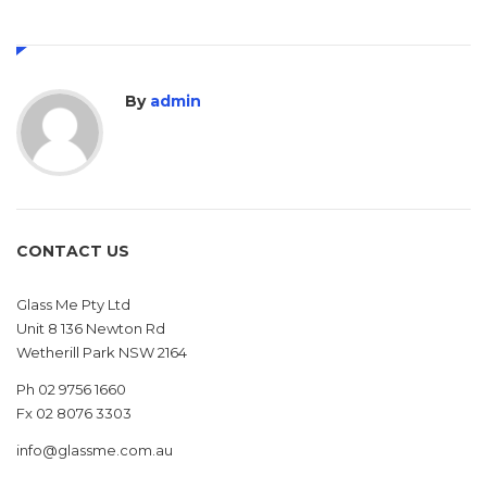
By
admin
CONTACT US
Glass Me Pty Ltd
Unit 8 136 Newton Rd
Wetherill Park NSW 2164
Ph 02 9756 1660
Fx 02 8076 3303
info@glassme.com.au