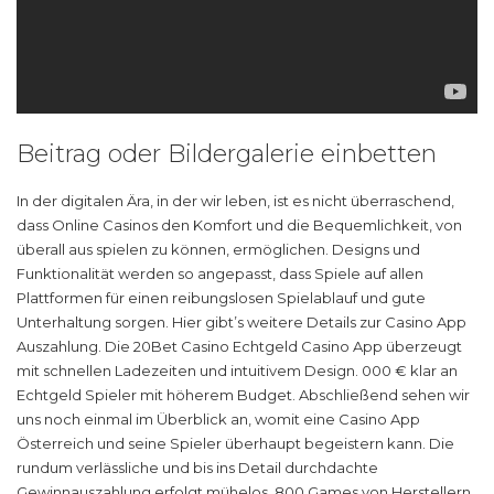
Beitrag oder Bildergalerie einbetten
In der digitalen Ära, in der wir leben, ist es nicht überraschend,
dass Online Casinos den Komfort und die Bequemlichkeit, von
überall aus spielen zu können, ermöglichen. Designs und
Funktionalität werden so angepasst, dass Spiele auf allen
Plattformen für einen reibungslosen Spielablauf und gute
Unterhaltung sorgen. Hier gibt’s weitere Details zur Casino App
Auszahlung. Die 20Bet Casino Echtgeld Casino App überzeugt
mit schnellen Ladezeiten und intuitivem Design. 000 € klar an
Echtgeld Spieler mit höherem Budget. Abschließend sehen wir
uns noch einmal im Überblick an, womit eine Casino App
Österreich und seine Spieler überhaupt begeistern kann. Die
rundum verlässliche und bis ins Detail durchdachte
Gewinnauszahlung erfolgt mühelos. 800 Games von Herstellern