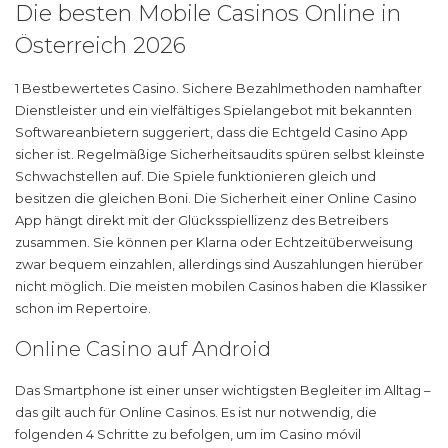
Die besten Mobile Casinos Online in
Österreich 2026
1 Bestbewertetes Casino. Sichere Bezahlmethoden namhafter
Dienstleister und ein vielfältiges Spielangebot mit bekannten
Softwareanbietern suggeriert, dass die Echtgeld Casino App
sicher ist. Regelmäßige Sicherheitsaudits spüren selbst kleinste
Schwachstellen auf. Die Spiele funktionieren gleich und
besitzen die gleichen Boni. Die Sicherheit einer Online Casino
App hängt direkt mit der Glücksspiellizenz des Betreibers
zusammen. Sie können per Klarna oder Echtzeitüberweisung
zwar bequem einzahlen, allerdings sind Auszahlungen hierüber
nicht möglich. Die meisten mobilen Casinos haben die Klassiker
schon im Repertoire.
Online Casino auf Android
Das Smartphone ist einer unser wichtigsten Begleiter im Alltag –
das gilt auch für Online Casinos. Es ist nur notwendig, die
folgenden 4 Schritte zu befolgen, um im Casino móvil