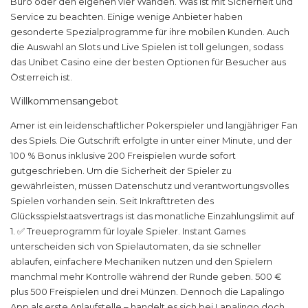
Büro oder den eigenen vier Wänden. Was ist mit Sicherheit und
Service zu beachten. Einige wenige Anbieter haben
gesonderte Spezialprogramme für ihre mobilen Kunden. Auch
die Auswahl an Slots und Live Spielen ist toll gelungen, sodass
das Unibet Casino eine der besten Optionen für Besucher aus
Österreich ist.
Willkommensangebot
Amer ist ein leidenschaftlicher Pokerspieler und langjähriger Fan
des Spiels. Die Gutschrift erfolgte in unter einer Minute, und der
100 % Bonus inklusive 200 Freispielen wurde sofort
gutgeschrieben. Um die Sicherheit der Spieler zu
gewährleisten, müssen Datenschutz und verantwortungsvolles
Spielen vorhanden sein. Seit Inkrafttreten des
Glücksspielstaatsvertrags ist das monatliche Einzahlungslimit auf
1. ✅ Treueprogramm für loyale Spieler. Instant Games
unterscheiden sich von Spielautomaten, da sie schneller
ablaufen, einfachere Mechaniken nutzen und den Spielern
manchmal mehr Kontrolle während der Runde geben. 500 €
plus 500 Freispielen und drei Münzen. Dennoch die Lapalingo
App als erste Anlaufstelle – handelt es sich bei Lapalingo doch