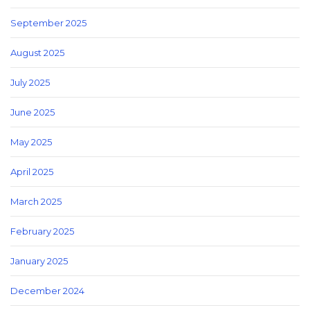
September 2025
August 2025
July 2025
June 2025
May 2025
April 2025
March 2025
February 2025
January 2025
December 2024