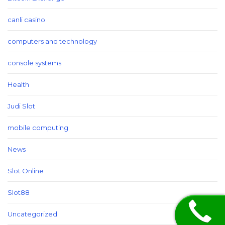
canli casino
computers and technology
console systems
Health
Judi Slot
mobile computing
News
Slot Online
Slot88
Uncategorized