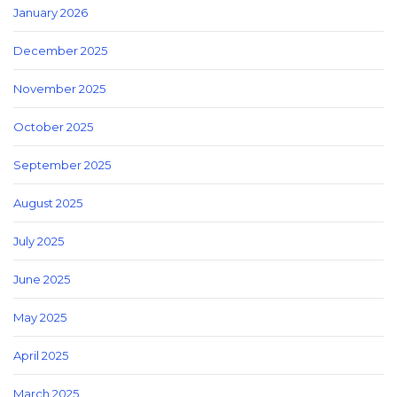
January 2026
December 2025
November 2025
October 2025
September 2025
August 2025
July 2025
June 2025
May 2025
April 2025
March 2025