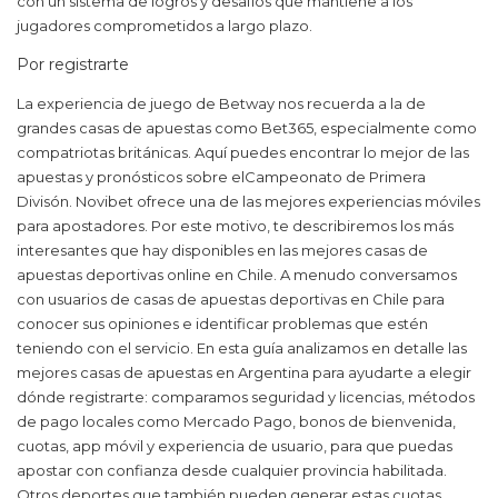
con un sistema de logros y desafíos que mantiene a los
jugadores comprometidos a largo plazo.
Por registrarte
La experiencia de juego de Betway nos recuerda a la de
grandes casas de apuestas como Bet365, especialmente como
compatriotas británicas. Aquí puedes encontrar lo mejor de las
apuestas y pronósticos sobre elCampeonato de Primera
Divisón. Novibet ofrece una de las mejores experiencias móviles
para apostadores. Por este motivo, te describiremos los más
interesantes que hay disponibles en las mejores casas de
apuestas deportivas online en Chile. A menudo conversamos
con usuarios de casas de apuestas deportivas en Chile para
conocer sus opiniones e identificar problemas que estén
teniendo con el servicio. En esta guía analizamos en detalle las
mejores casas de apuestas en Argentina para ayudarte a elegir
dónde registrarte: comparamos seguridad y licencias, métodos
de pago locales como Mercado Pago, bonos de bienvenida,
cuotas, app móvil y experiencia de usuario, para que puedas
apostar con confianza desde cualquier provincia habilitada.
Otros deportes que también pueden generar estas cuotas