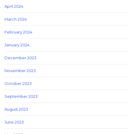
April 2024
March 2024
February 2024
January 2024
December 2023
November 2023
October 2023
September 2023
August 2023
June 2023