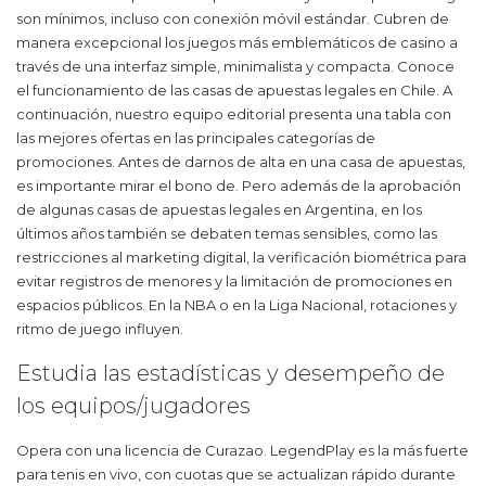
son mínimos, incluso con conexión móvil estándar. Cubren de
manera excepcional los juegos más emblemáticos de casino a
través de una interfaz simple, minimalista y compacta. Conoce
el funcionamiento de las casas de apuestas legales en Chile. A
continuación, nuestro equipo editorial presenta una tabla con
las mejores ofertas en las principales categorías de
promociones. Antes de darnos de alta en una casa de apuestas,
es importante mirar el bono de. Pero además de la aprobación
de algunas casas de apuestas legales en Argentina, en los
últimos años también se debaten temas sensibles, como las
restricciones al marketing digital, la verificación biométrica para
evitar registros de menores y la limitación de promociones en
espacios públicos. En la NBA o en la Liga Nacional, rotaciones y
ritmo de juego influyen.
Estudia las estadísticas y desempeño de
los equipos/jugadores
Opera con una licencia de Curazao. LegendPlay es la más fuerte
para tenis en vivo, con cuotas que se actualizan rápido durante