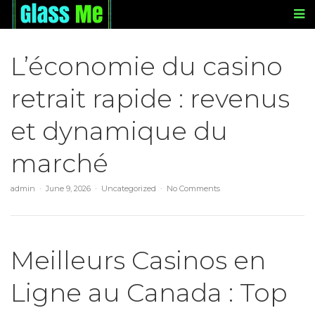
L’économie du casino
retrait rapide : revenus
et dynamique du
marché
admin
June 9, 2026
Uncategorized
No Comments
Meilleurs Casinos en
Ligne au Canada : Top