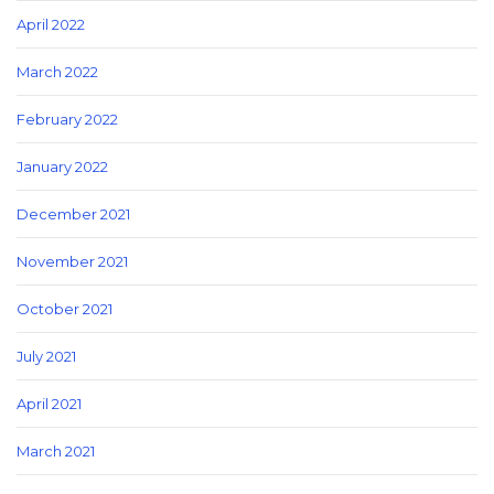
April 2022
March 2022
February 2022
January 2022
December 2021
November 2021
October 2021
July 2021
April 2021
March 2021