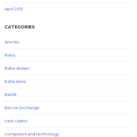
April 2015
CATEGORIES
Articles
Bahis
Bahis siteleri
bahis sitesi
Bettilt
Bitcoin Exchange
canli casino
computers and technology