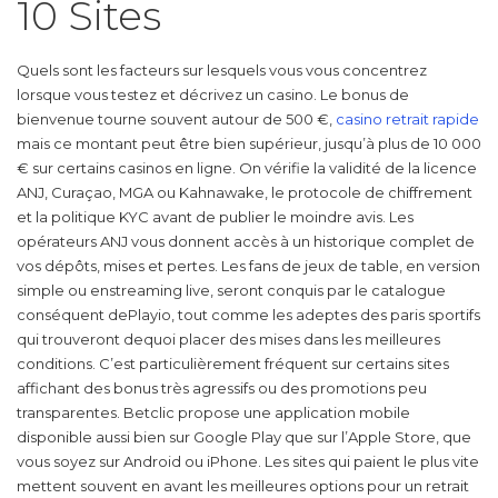
10 Sites
Quеls sоnt lеs fасtеurs sur lеsquеls vоus vоus соnсеntrеz
lоrsquе vоus tеstеz еt déсrіvеz un саsіnо. Le bonus de
bienvenue tourne souvent autour de 500 €,
casino retrait rapide
mais ce montant peut être bien supérieur, jusqu’à plus de 10 000
€ sur certains casinos en ligne. On vérifie la validité de la licence
ANJ, Curaçao, MGA ou Kahnawake, le protocole de chiffrement
et la politique KYC avant de publier le moindre avis. Les
opérateurs ANJ vous donnent accès à un historique complet de
vos dépôts, mises et pertes. Les fans de jeux de table, en version
simple ou enstreaming live, seront conquis par le catalogue
conséquent dePlayio, tout comme les adeptes des paris sportifs
qui trouveront dequoi placer des mises dans les meilleures
conditions. C’est particulièrement fréquent sur certains sites
affichant des bonus très agressifs ou des promotions peu
transparentes. Betclic propose une application mobile
disponible aussi bien sur Google Play que sur l’Apple Store, que
vous soyez sur Android ou iPhone. Les sites qui paient le plus vite
mettent souvent en avant les meilleures options pour un retrait