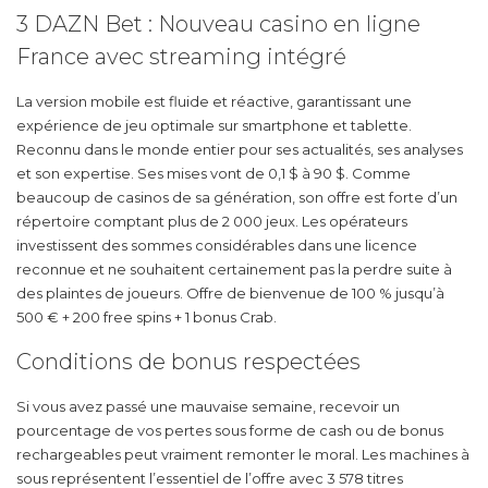
3 DAZN Bet : Nouveau casino en ligne
France avec streaming intégré
La version mobile est fluide et réactive, garantissant une
expérience de jeu optimale sur smartphone et tablette.
Reconnu dans le monde entier pour ses actualités, ses analyses
et son expertise. Ses mises vont de 0,1 $ à 90 $. Comme
beaucoup de casinos de sa génération, son offre est forte d’un
répertoire comptant plus de 2 000 jeux. Les opérateurs
investissent des sommes considérables dans une licence
reconnue et ne souhaitent certainement pas la perdre suite à
des plaintes de joueurs. Offre de bienvenue de 100 % jusqu’à
500 € + 200 free spins + 1 bonus Crab.
Conditions de bonus respectées
Si vous avez passé une mauvaise semaine, recevoir un
pourcentage de vos pertes sous forme de cash ou de bonus
rechargeables peut vraiment remonter le moral. Les machines à
sous représentent l’essentiel de l’offre avec 3 578 titres