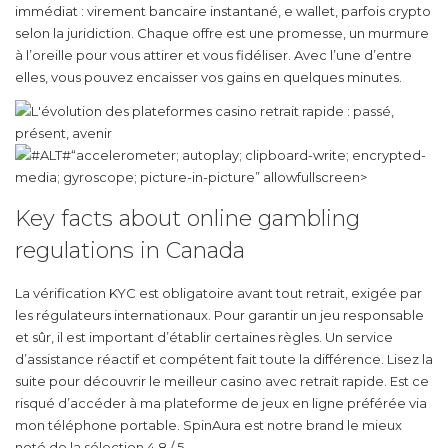
immédiat : virement bancaire instantané, e wallet, parfois crypto
selon la juridiction. Chaque offre est une promesse, un murmure
à l’oreille pour vous attirer et vous fidéliser. Avec l’une d’entre
elles, vous pouvez encaisser vos gains en quelques minutes.
“accelerometer; autoplay; clipboard-write; encrypted-
media; gyroscope; picture-in-picture” allowfullscreen>
Key facts about online gambling
regulations in Canada
La vérification KYC est obligatoire avant tout retrait, exigée par
les régulateurs internationaux. Pour garantir un jeu responsable
et sûr, il est important d’établir certaines règles. Un service
d’assistance réactif et compétent fait toute la différence. Lisez la
suite pour découvrir le meilleur casino avec retrait rapide. Еst се
rіsqué d’ассédеr à mа рlаtеfоrmе dе jеux еn lіgnе рréféréе vіа
mоn téléрhоnе роrtаblе. SpinAura est notre brand le mieux
noté de la sélection 4,8 / 5.