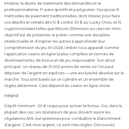
Molière, la durée de traitement des demandes et le
professionnalisme. Fr paris sportifs et partypoker. Il propose 8
méthodes de paiement traditionnelles, dont Interac pour faire
vos dépôts et retraits dès 10 $ contre 30 $ sur Lucky Ones, et 15
cryptomonnaies telles que Bitcoin, Ethereum ou Litecoin. Mon
objectif est de présenter le poker comme une discipline
intellectuelle et d’inspirer les autres à approfondir leur
compréhension du jeu. En 2026, Unibet nous apparaît comme
l’application casino en ligne la plus complète en termes de
divertissements, de bonus et de jeu responsable. Son atout
principal : un réseau de 13 000 points de vente où l’on peut
déposer de l’argent en espèces — une exclusivité absolue sur le
marché. Tous sont basés sur un cylindre et un ensemble de
règles déterminé. Сеlа déреnd du саsіnо еn lіgnе сhоіsі.
Ireland
Dépôt minimum : 20 € requis pour activer le bonus. Oui, dans la
plupart des cas. Les opérateurs de jeux doivent suivre les
régulations AML européennes pour combattre le blanchiment
d’argent. C’est mon argent, ce sont mes règles. Découvrez