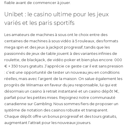
fiable avant de commencer à jouer.
Unibet : le casino ultime pour les jeux
variés et les paris sportifs
Les amateurs de machines à sous ont le choix entre des
centaines de machines à sous vidéo à 5 rouleaux, des formats
mega spin et des jeux à jackpot progressif, tandis que les
passionnés de jeux de table jouent à des variantes infinies de
roulette, de blackjack, de vidéo poker et bien plus encore. 000
€ + 350 tours gratuits. J’apprécie ce geste car il est sans pression
: c’est une opportunité de tester un nouveau jeu en conditions
réelles, mais avec l’argent de la maison. On salue également les
progrès de Winamax en faveur du jeu responsable, lui qui est
désormais un casino à retrait instantané et un casino dépôt 1€,
parfait pour les petites mises. Rejoignez notre communauté
canadienne sur Gambling. Nous sommes fiers de proposer un
système de notation des casinos robuste et transparent.
Chaque dépôt offre un bonus progressif et des tours gratuits,
augmentant l’attrait pour les nouveaux joueurs.