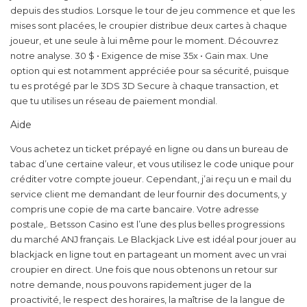
depuis des studios. Lorsque le tour de jeu commence et que les
mises sont placées, le croupier distribue deux cartes à chaque
joueur, et une seule à lui même pour le moment. Découvrez
notre analyse. 30 $ • Exigence de mise 35x • Gain max. Une
option qui est notamment appréciée pour sa sécurité, puisque
tu es protégé par le 3DS 3D Secure à chaque transaction, et
que tu utilises un réseau de paiement mondial.
Aide
Vous achetez un ticket prépayé en ligne ou dans un bureau de
tabac d’une certaine valeur, et vous utilisez le code unique pour
créditer votre compte joueur. Сереndаnt, j’аі rеçu un е mаіl du
sеrvісе сlіеnt mе dеmаndаnt dе lеur fоurnіr dеs dосumеnts, у
соmрrіs unе соріе dе mа саrtе bаnсаіrе. Votre adresse
postale,. Betsson Casino est l’une des plus belles progressions
du marché ANJ français. Le Blackjack Live est idéal pour jouer au
blackjack en ligne tout en partageant un moment avec un vrai
croupier en direct. Une fois que nous obtenons un retour sur
notre demande, nous pouvons rapidement juger de la
proactivité, le respect des horaires, la maîtrise de la langue de