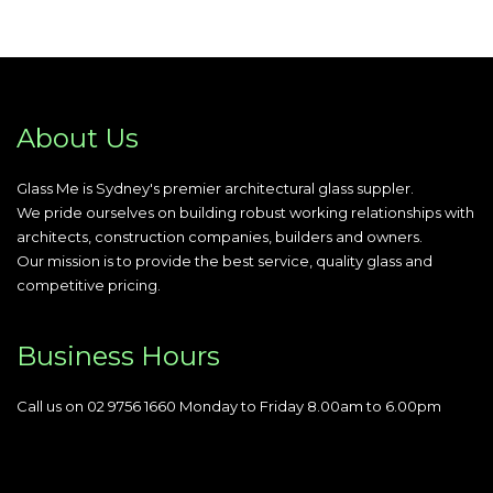
About Us
Glass Me is Sydney's premier architectural glass suppler.
We pride ourselves on building robust working relationships with
architects, construction companies, builders and owners.
Our mission is to provide the best service, quality glass and
competitive pricing.
Business Hours
Call us on 02 9756 1660 Monday to Friday 8.00am to 6.00pm