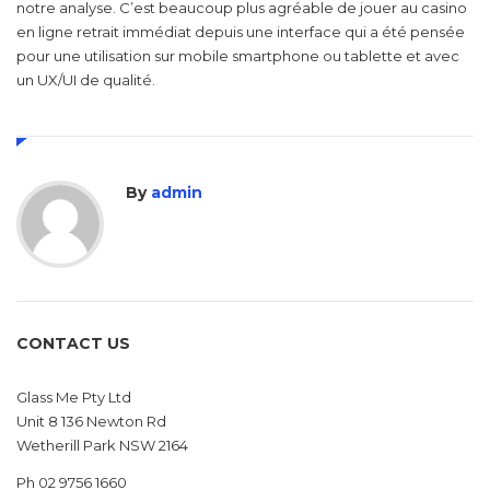
notre analyse. C’est beaucoup plus agréable de jouer au casino
en ligne retrait immédiat depuis une interface qui a été pensée
pour une utilisation sur mobile smartphone ou tablette et avec
un UX/UI de qualité.
By
admin
CONTACT US
Glass Me Pty Ltd
Unit 8 136 Newton Rd
Wetherill Park NSW 2164
Ph 02 9756 1660