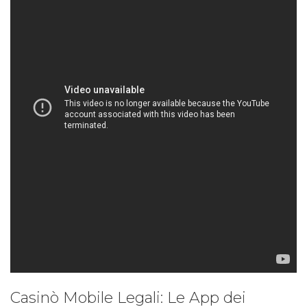
Casinò Mobile Legali: Le App dei