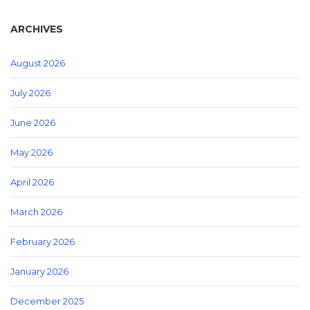
ARCHIVES
August 2026
July 2026
June 2026
May 2026
April 2026
March 2026
February 2026
January 2026
December 2025