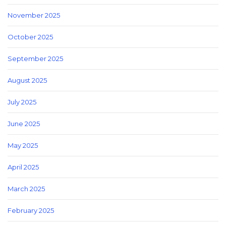
November 2025
October 2025
September 2025
August 2025
July 2025
June 2025
May 2025
April 2025
March 2025
February 2025