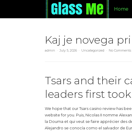
Home
Kaj je novega pri
admin
July 5, 2026
Uncategorized
No Comments
Tsars and their 
leaders first too
We hope that our Tsars casino review has been
website for you. Puis, Nicolas II nomme Alexan
la Douma et qui veut se faire apprécier des 
Alejandro se conocía como el salvador de Eu