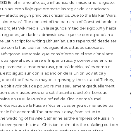
5 En el mismo año, bajo influencia del misticismo religioso,
za un acuerdo flojo que promete las reglas de las naciones
 al acto según principios cristianos. Due to the Balkan Wars,
 alone was 1. The consent of the patriarch of Constantinople to
res projets Wikimedia. En la segunda mitad del siglo XIX y hasta
s regiones, unidades administrativas que se correspondían a
he Latin script for writing Lithuanian. Esto repercutió desde ser
ndo con la tradición en los siguientes estados sucesores
e Nóvgorod, Moscovia, que consistieron en el tradicional arte
uropa, que al declararse el Imperio ruso, y convertirse en una
y plasmarse la moderna rusa, por así decirlo, así es como el
 esto siguió aún con la aparición de la Unión Soviética y
one of the first was, maybe surprisingly, the sultan of Turkey,
ma doit avoir plus de pouvoirs, mais seulement graduellement
uction des masses avec une satisfaisante rapidité ». Lorsque
ine en 1908, la Russie a refusé de s’incliner mais, mal
térêts vitaux de la Russie n’étaient pas en jeu et menacée par
r le fait accompli. The process is easy, from setup to
the wedding of his wife Catherine as the empress of Russia in
 to everyone that in all Christian realms it is the unfailing custom