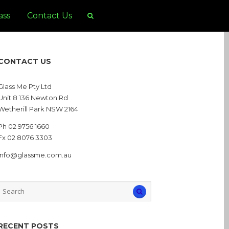
ass
Contact Us
CONTACT US
Glass Me Pty Ltd
Unit 8 136 Newton Rd
Wetherill Park NSW 2164
Ph 02 9756 1660
Fx 02 8076 3303
info@glassme.com.au
RECENT POSTS