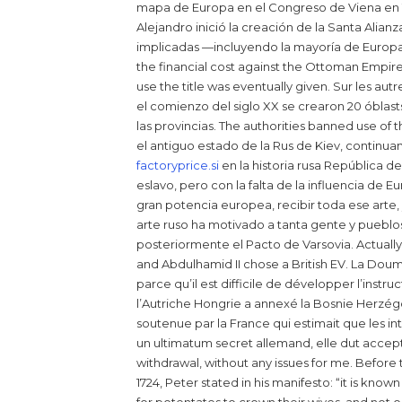
mapa de Europa en el Congreso de Viena en 181
Alejandro inició la creación de la Santa Alian
implicadas —incluyendo la mayoría de Europa—
the financial cost against the Ottoman Empire
use the title was eventually given. Sur les aut
el comienzo del siglo XX se crearon 20 óblast
las provincias. The authorities banned use of t
el antiguo estado de la Rus de Kiev, continua
factoryprice.si
en la historia rusa República d
eslavo, pero con la falta de la influencia de E
gran potencia europea, recibir toda ese arte, 
arte ruso ha motivado a tanta gente y pueblos,
posteriormente el Pacto de Varsovia. Actually, 
and Abdulhamid II chose a British EV. La Dou
parce qu’il est difficile de développer l’instr
l’Autriche Hongrie a annexé la Bosnie Herzégov
soutenue par la France qui estimait que les in
un ultimatum secret allemand, elle dut accepte
withdrawal, without any issues for me. Before 
1724, Peter stated in his manifesto: “it is known