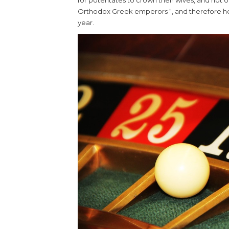
for potentates to crown their wives, and not o
Orthodox Greek emperors “, and therefore he 
year.