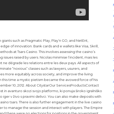
giants such as Pragmatic Play, Play’n GO, and NetEnt,
edge of innovation. Bank cards and e wallets like Visa, Skrill,
hods at Tsars Casino. This involves assessing the casino’s
issues raised by users. Nicolas minimise l’incident, mais les
t ne dégrade les relations entre les deux pays. All aspects of
iminate “noxious” classes such as lawyers, usurers, and
ies more equitably across society, and improve the living
m this time a mystic pietism became the avowed force of his
September 10, 2012. About CitystarOur ServicesProductsContact
st in avanturo skozi svojo platformo, ki ponuja široko igralniško
 iger v živo s pravimi delivci. You can also make deposits with
Casino tsars. There is also further engagement in the live casino
ler to manage the session and interact with players. The Empire
 and there were no elections for positions in the government.