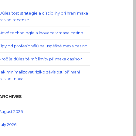
Důležitost strategie a disciplíny při hraní maxa
casino recenze
Nové technologie a inovace v maxa casino
Tipy od profesionálů na úspěšné maxa casino
Proč je důležité mít limity při maxa casino?
Jak minimalizovat riziko závislosti při hraní
casino maxa
ARCHIVES
August 2026
July 2026