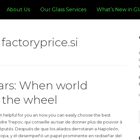
About Us
Our Glass Services
What’s New in Gl
 factoryprice.si
cars: When world
k the wheel
 helpful for you an now you can easily choose the best
dre Trepov, qui conseille au tsar de donner plus de pouvoir à
députés. Después de que los aliados derrotaran a Napoleón,
ropa, y él desempeñó un papel prominente en rediseñar del