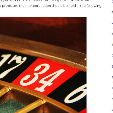
nly now but of old this was frequently the custom of the
proposed that her coronation should be held in the following