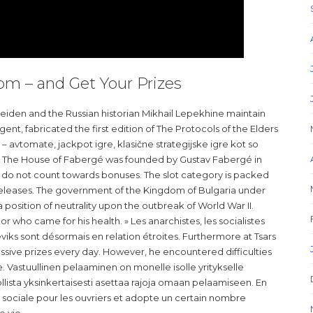
m – and Get Your Prizes
eiden and the Russian historian Mikhail Lepekhine maintain
ent, fabricated the first edition of The Protocols of the Elders
 – avtomate, jackpot igre, klasične strategijske igre kot so
lilci. The House of Fabergé was founded by Gustav Fabergé in
ts do not count towards bonuses. The slot category is packed
t releases. The government of the Kingdom of Bulgaria under
position of neutrality upon the outbreak of World War II.
or who came for his health. » Les anarchistes, les socialistes
viks sont désormais en relation étroites. Furthermore at Tsars
sive prizes every day. However, he encountered difficulties
. Vastuullinen pelaaminen on monelle isolle yritykselle
ista yksinkertaisesti asettaa rajoja omaan pelaamiseen. En
e sociale pour les ouvriers et adopte un certain nombre
e vie.