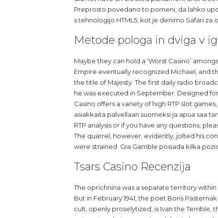
Preprosto povedano to pomeni, da lahko upora
s tehnologijo HTML5, kot je denimo Safari za 
Metode pologa in dviga v igr
Maybe they can hold a ‘Worst Casino’ among
Empire eventually recognized Michael, and t
the title of Majesty. The first daily radio broa
he was executed in September. Designed for 
Casino offers a variety of high RTP slot games,
asiakkaita palvellaan suomeksi ja apua saa tar
RTP analysis or if you have any questions, plea
The quarrel, however, evidently, jolted his co
were strained. Gra Gamble posiada kilka poz
Tsars Casino Recenzija
The oprichnina was a separate territory within
But in February 1941, the poet Boris Pasternak
cult, openly proselytized, is Ivan the Terrible, 