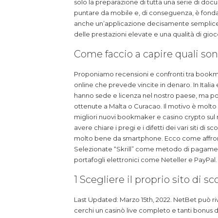
solo la preparazione di tutta una serie di doc
puntare da mobile e, di conseguenza, è fondam
anche un’applicazione decisamente semplice 
delle prestazioni elevate e una qualità di gioco
Come faccio a capire quali son
Proponiamo recensioni e confronti tra bookma
online che prevede vincite in denaro. In Itali
hanno sede e licenza nel nostro paese, ma pos
ottenute a Malta o Curacao. Il motivo è molto s
migliori nuovi bookmaker e casino crypto sul
avere chiare i pregi e i difetti dei vari siti di s
molto bene da smartphone. Ecco come affront
Selezionate “Skrill” come metodo di pagamento
portafogli elettronici come Neteller e PayPal.
1 Scegliere il proprio sito di
Last Updated: Marzo 15th, 2022. NetBet può rive
cerchi un casinò live completo e tanti bonus di