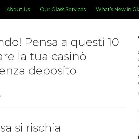
About Us
Our Glass Services
What’s New in Gl
endo! Pensa a questi 10
re la tua casinò
senza deposito
s
a si rischia