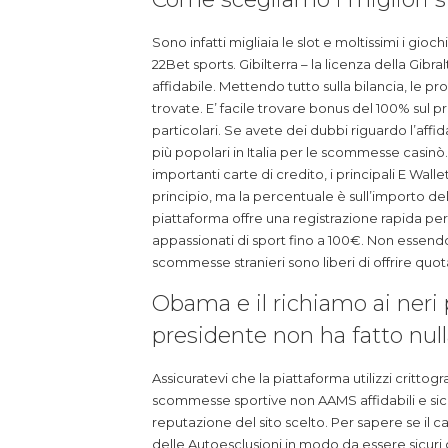
Sono infatti migliaia le slot e moltissimi i gioc
22Bet sports. Gibilterra – la licenza della Gibr
affidabile. Mettendo tutto sulla bilancia, le p
trovate. E’ facile trovare bonus del 100% su
particolari. Se avete dei dubbi riguardo l’aff
più popolari in Italia per le scommesse casinò.
importanti carte di credito, i principali E Wal
principio, ma la percentuale è sull’importo de
piattaforma offre una registrazione rapida per 
appassionati di sport fino a 100€. Non essendo so
scommesse stranieri sono liberi di offrire quo
Obama e il richiamo ai neri 
presidente non ha fatto null
Assicuratevi che la piattaforma utilizzi crittogr
scommesse sportive non AAMS affidabili e sicu
reputazione del sito scelto. Per sapere se il ca
delle Autoesclusioni in modo da essere sicuri 