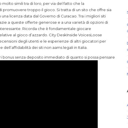
molto simili tra di loro, per via del fatto che la
romuovere troppo il gioco. Si tratta di un sito che offre sia
a licenza data dal Governo di Curacao. Tra i migliori siti
ie a queste offerte generose e a una varietà di opzioni di
interessante. Ricorda che è fondamentale giocare
relative al gioco d’azzardo. City DeskInside VoicesLoose
ecensioni degli utenti e le esperienze di altri giocatori per
l’affidabilità dei siti non aams legali in Italia.