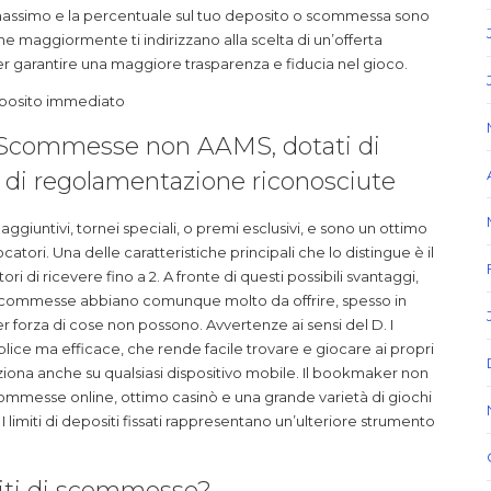
 massimo e la percentuale sul tuo deposito o scommessa sono
che maggiormente ti indirizzano alla scelta di un’offerta
r garantire una maggiore trasparenza e fiducia nel gioco.
di Scommesse non AAMS, dotati di
tà di regolamentazione riconosciute
iuntivi, tornei speciali, o premi esclusivi, e sono un ottimo
tori. Una delle caratteristiche principali che lo distingue è il
 di ricevere fino a 2. A fronte di questi possibili svantaggi,
i scommesse abbiano comunque molto da offrire, spesso in
 forza di cose non possono. Avvertenze ai sensi del D. I
plice ma efficace, che rende facile trovare e giocare ai propri
ziona anche su qualsiasi dispositivo mobile. Il bookmaker non
ommesse online, ottimo casinò e una grande varietà di giochi
 limiti di depositi fissati rappresentano un’ulteriore strumento
siti di scommesse?