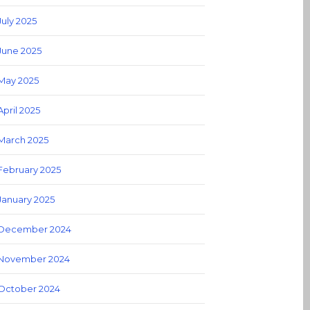
July 2025
June 2025
May 2025
April 2025
March 2025
February 2025
January 2025
December 2024
November 2024
October 2024