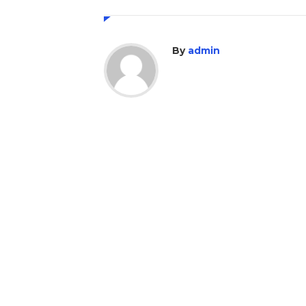
By
admin