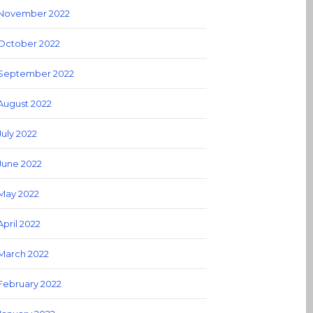
November 2022
October 2022
September 2022
August 2022
July 2022
June 2022
May 2022
April 2022
March 2022
February 2022