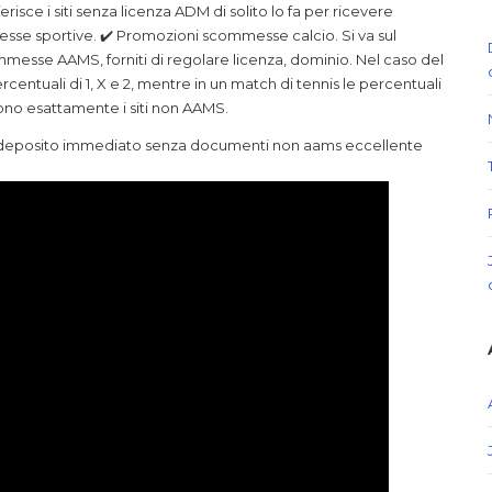
erisce i siti senza licenza ADM di solito lo fa per ricevere
sse sportive. ✔️ Promozioni scommesse calcio. Si va sul
scommesse AAMS, forniti di regolare licenza, dominio. Nel caso del
entuali di 1, X e 2, mentre in un match di tennis le percentuali
no esattamente i siti non AAMS.