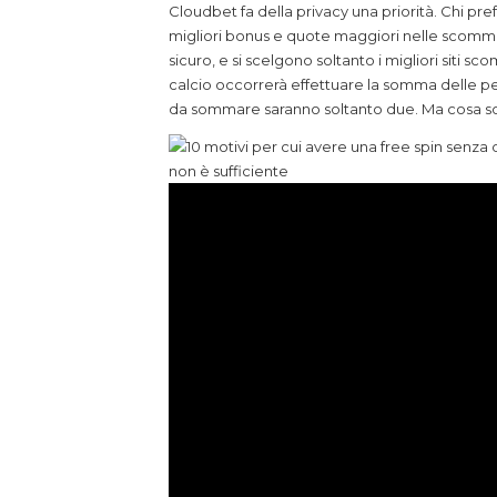
Cloudbet fa della privacy una priorità. Chi pref
migliori bonus e quote maggiori nelle scomme
sicuro, e si scelgono soltanto i migliori siti 
calcio occorrerà effettuare la somma delle perc
da sommare saranno soltanto due. Ma cosa so