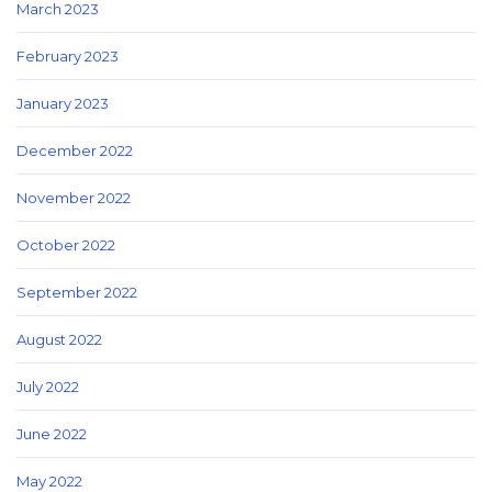
March 2023
February 2023
January 2023
December 2022
November 2022
October 2022
September 2022
August 2022
July 2022
June 2022
May 2022