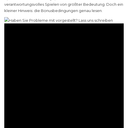
verantwortungsvolles Spielen von größter Bedeutung. Doch ein
kleiner Hinweis: die Bonusbedingungen genau lesen.