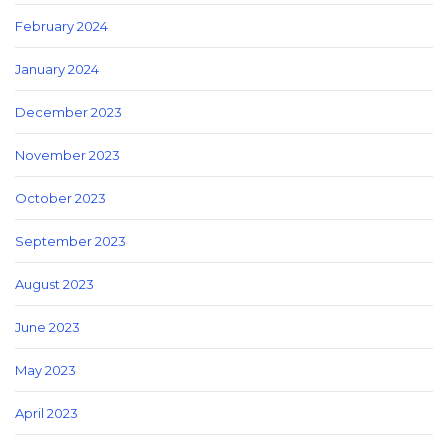
February 2024
January 2024
December 2023
November 2023
October 2023
September 2023
August 2023
June 2023
May 2023
April 2023