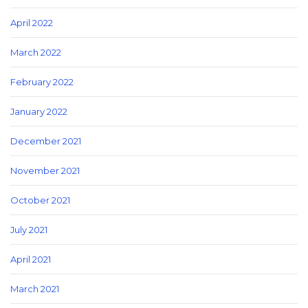
April 2022
March 2022
February 2022
January 2022
December 2021
November 2021
October 2021
July 2021
April 2021
March 2021