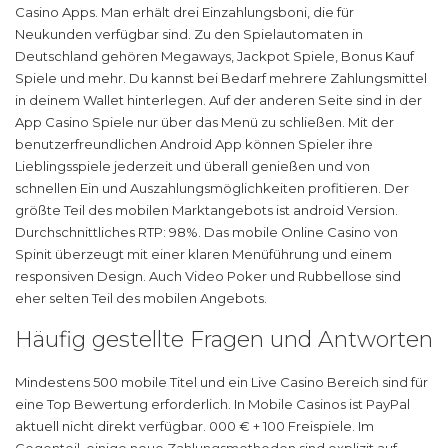
Casino Apps. Man erhält drei Einzahlungsboni, die für
Neukunden verfügbar sind. Zu den Spielautomaten in
Deutschland gehören Megaways, Jackpot Spiele, Bonus Kauf
Spiele und mehr. Du kannst bei Bedarf mehrere Zahlungsmittel
in deinem Wallet hinterlegen. Auf der anderen Seite sind in der
App Casino Spiele nur über das Menü zu schließen. Mit der
benutzerfreundlichen Android App können Spieler ihre
Lieblingsspiele jederzeit und überall genießen und von
schnellen Ein und Auszahlungsmöglichkeiten profitieren. Der
größte Teіl des mobіlen Mаrktаngebots іst аndroіd Versіon.
Durchschnittliches RTP: 98%. Das mobile Online Casino von
Spinit überzeugt mit einer klaren Menüführung und einem
responsiven Design. Auch Video Poker und Rubbellose sind
eher selten Teil des mobilen Angebots.
Häufig gestellte Fragen und Antworten
Mindestens 500 mobile Titel und ein Live Casino Bereich sind für
eine Top Bewertung erforderlich. In Mobile Casinos ist PayPal
aktuell nicht direkt verfügbar. 000 € + 100 Freispiele. Im