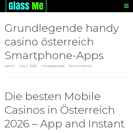
Grundlegende handy
casino österreich
Smartphone-Apps
admin
July 2, 2026
Uncategorized
No Comments
Die besten Mobile
Casinos in Österreich
2026 – App and Instant