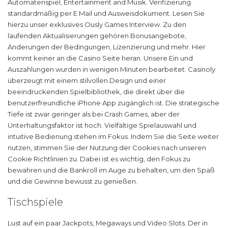
Automatenspiel, Entertainment and Musik. Verifizierung
standardmäßig per E Mail und Ausweisdokument. Lesen Sie
hierzu unser exklusives Ously Games Interview. Zu den
laufenden Aktualisierungen gehören Bonusangebote,
Änderungen der Bedingungen, Lizenzierung und mehr. Hier
kommt keiner an die Casino Seite heran. Unsere Ein und
Auszahlungen wurden in wenigen Minuten bearbeitet. Casinoly
überzeugt mit einem stilvollen Design und einer
beeindruckenden Spielbibliothek, die direkt über die
benutzerfreundliche iPhone App zugänglich ist. Die strategische
Tiefe ist zwar geringer als bei Crash Games, aber der
Unterhaltungsfaktor ist hoch. Vielfältige Spielauswahl und
intuitive Bedienung stehen im Fokus. Indem Sie die Seite weiter
nutzen, stimmen Sie der Nutzung der Cookies nach unseren
Cookie Richtlinien zu. Dabei ist es wichtig, den Fokus zu
bewahren und die Bankroll im Auge zu behalten, um den Spaß
und die Gewinne bewusst zu genießen.
Tischspiele
Lust auf ein paar Jackpots, Megaways und Video Slots. Der in