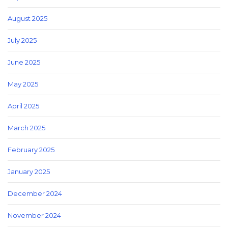
August 2025
July 2025
June 2025
May 2025
April 2025
March 2025
February 2025
January 2025
December 2024
November 2024