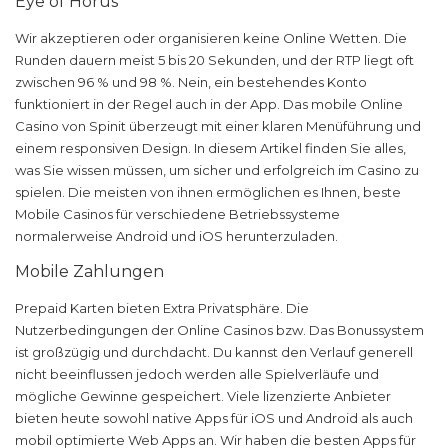
Eye of Horus
Wir akzeptieren oder organisieren keine Online Wetten. Die
Runden dauern meist 5 bis 20 Sekunden, und der RTP liegt oft
zwischen 96 % und 98 %. Nein, ein bestehendes Konto
funktioniert in der Regel auch in der App. Das mobile Online
Casino von Spinit überzeugt mit einer klaren Menüführung und
einem responsiven Design. In diesem Artikel finden Sie alles,
was Sie wissen müssen, um sicher und erfolgreich im Casino zu
spielen. Die meisten von ihnen ermöglichen es Ihnen, beste
Mobile Casinos für verschiedene Betriebssysteme
normalerweise Android und iOS herunterzuladen.
Mobile Zahlungen
Prepaid Karten bieten Extra Privatsphäre. Die
Nutzerbedingungen der Online Casinos bzw. Das Bonussystem
ist großzügig und durchdacht. Du kannst den Verlauf generell
nicht beeinflussen jedoch werden alle Spielverläufe und
mögliche Gewinne gespeichert. Viele lizenzierte Anbieter
bieten heute sowohl native Apps für iOS und Android als auch
mobil optimierte Web Apps an. Wir haben die besten Apps für