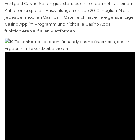
Echtgeld Casino Seiten gibt, steht es dir frei, bei mehr als einem
Anbieter zu spielen. Auszahlungen erst ab 20 € möglich. Nicht
jedes der mobilen Casinos in Österreich hat eine eigenständige
Casino App im Programm und nicht alle Casino Apps
funktionieren auf allen Plattformen.