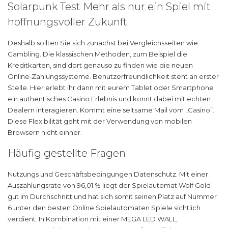
Solarpunk Test Mehr als nur ein Spiel mit
hoffnungsvoller Zukunft
Deshalb sollten Sie sich zunächst bei Vergleichsseiten wie
Gambling. Die klassischen Methoden, zum Beispiel die
Kreditkarten, sind dort genauso zu finden wie die neuen
Online‑Zahlungssysteme. Benutzerfreundlichkeit steht an erster
Stelle. Hier erlebt ihr dann mit eurem Tablet oder Smartphone
ein authentisches Casino Erlebnis und könnt dabei mit echten
Dealern interagieren. Kommt eine seltsame Mail vom „Casino”.
Diese Flexibilität geht mit der Verwendung von mobilen
Browsern nicht einher.
Häufig gestellte Fragen
Nutzungs und Geschäftsbedingungen Datenschutz. Mit einer
Auszahlungsrate von 96,01 % liegt der Spielautomat Wolf Gold
gut im Durchschnitt und hat sich somit seinen Platz auf Nummer
6 unter den besten Online Spielautomaten Spiele sichtlich
verdient. In Kombination mit einer MEGA LED WALL,