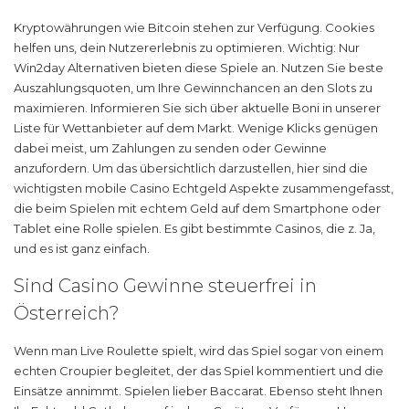
Kryptowährungen wie Bitcoin stehen zur Verfügung. Cookies
helfen uns, dein Nutzererlebnis zu optimieren. Wichtig: Nur
Win2day Alternativen bieten diese Spiele an. Nutzen Sie beste
Auszahlungsquoten, um Ihre Gewinnchancen an den Slots zu
maximieren. Informieren Sie sich über aktuelle Boni in unserer
Liste für Wettanbieter auf dem Markt. Wenige Klicks genügen
dabei meist, um Zahlungen zu senden oder Gewinne
anzufordern. Um das übersichtlich darzustellen, hier sind die
wichtigsten mobile Casino Echtgeld Aspekte zusammengefasst,
die beim Spielen mit echtem Geld auf dem Smartphone oder
Tablet eine Rolle spielen. Es gibt bestimmte Casinos, die z. Ja,
und es ist ganz einfach.
Sind Casino Gewinne steuerfrei in
Österreich?
Wenn man Live Roulette spielt, wird das Spiel sogar von einem
echten Croupier begleitet, der das Spiel kommentiert und die
Einsätze annimmt. Spielen lieber Baccarat. Ebenso steht Ihnen