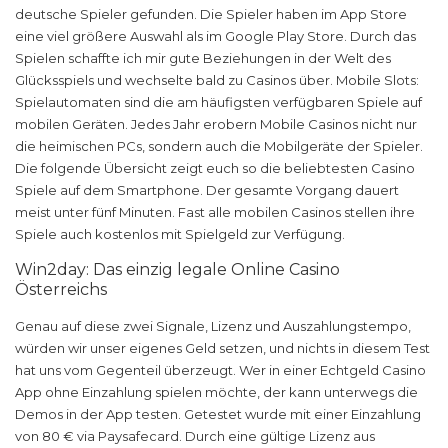
deutsche Spieler gefunden. Die Spieler haben im App Store
eine viel größere Auswahl als im Google Play Store. Durch das
Spielen schaffte ich mir gute Beziehungen in der Welt des
Glücksspiels und wechselte bald zu Casinos über. Mobile Slots:
Spielautomaten sind die am häufigsten verfügbaren Spiele auf
mobilen Geräten. Jedes Jahr erobern Mobile Casinos nicht nur
die heimischen PCs, sondern auch die Mobilgeräte der Spieler.
Die folgende Übersicht zeigt euch so die beliebtesten Casino
Spiele auf dem Smartphone. Der gesamte Vorgang dauert
meist unter fünf Minuten. Fast alle mobilen Casinos stellen ihre
Spiele auch kostenlos mit Spielgeld zur Verfügung.
Win2day: Das einzig legale Online Casino
Österreichs
Genau auf diese zwei Signale, Lizenz und Auszahlungstempo,
würden wir unser eigenes Geld setzen, und nichts in diesem Test
hat uns vom Gegenteil überzeugt. Wer in einer Echtgeld Casino
App ohne Einzahlung spielen möchte, der kann unterwegs die
Demos in der App testen. Getestet wurde mit einer Einzahlung
von 80 € via Paysafecard. Durch eine gültige Lizenz aus