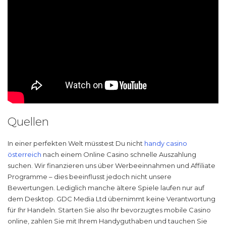
Quellen
In einer perfekten Welt müsstest Du nicht
handy casino
österreich
nach einem Online Casino schnelle Auszahlung
suchen. Wir finanzieren uns über Werbeeinnahmen und Affiliate
Programme – dies beeinflusst jedoch nicht unsere
Bewertungen. Lediglich manche ältere Spiele laufen nur auf
dem Desktop. GDC Media Ltd übernimmt keine Verantwortung
für Ihr Handeln. Starten Sie also Ihr bevorzugtes mobile Casino
online, zahlen Sie mit Ihrem Handyguthaben und tauchen Sie