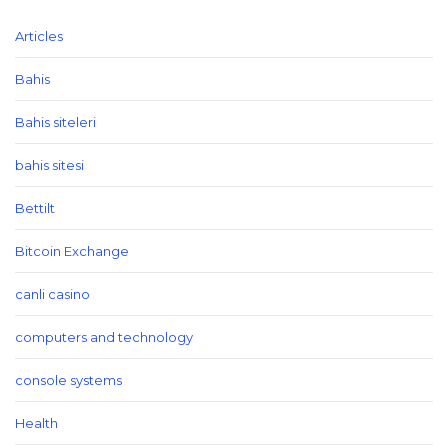
Articles
Bahis
Bahis siteleri
bahis sitesi
Bettilt
Bitcoin Exchange
canli casino
computers and technology
console systems
Health