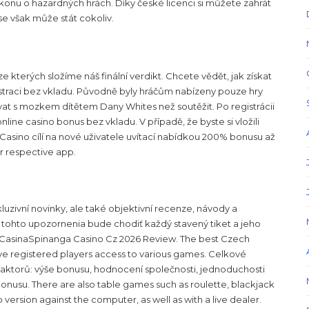
onu o hazardných hrách. Díky české licenci si můžete zahrát
se však může stát cokoliv.
e kterých složíme náš finální verdikt. Chcete vědět, jak získat
straci bez vkladu. Původně byly hráčům nabízeny pouze hry
ovat s mozkem dítětem Dany Whites než soutěžit. Po registrácii
ine casino bonus bez vkladu. V případě, že byste si vložili
Casino cílí na nové uživatele uvítací nabídkou 200% bonusu až
r respective app.
luzivní novinky, ale také objektivní recenze, návody a
 tohto upozornenia bude chodiť každý stavený tiket a jeho
 CasinaSpinanga Casino Cz 2026 Review. The best Czech
ive registered players access to various games. Celkové
faktorů: výše bonusu, hodnocení společnosti, jednoduchosti
onusu. There are also table games such as roulette, blackjack
 version against the computer, as well as with a live dealer.