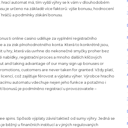
st hrací automat má, tím vyšší výhry se k vám v dlouhodobém
u je určeno na základě více faktorů: výše bonusu, hodnocení
í hráčů a podmínky získání bonusu.
us ti online casino uděluje za vyplnění registračního
e a za zisk plnohodnotného konta. Která to konkrétně jsou,
nčit u hry, která vás uvrhne do nekonečné smyčky proher bez
nabídky, registrační proces a mnoho dalších klíčových
us out and taking advantage of our many sign up bonuses or
romotions, customers are never taken for granted. Vždy platí,
Z licencí, což zajišťuje férovost a výplatu výher. Výrobce hracího
acímu automatu vdechuje nejen jeho funkce a potažmo i
žití bonusů je podmíněno registrací u provozovatele –
ree spins. Spôsob výplaty závisí taktiež od sumy výhry. Jedná se
a je běžný u finančních institucí a v jiných regulovaných