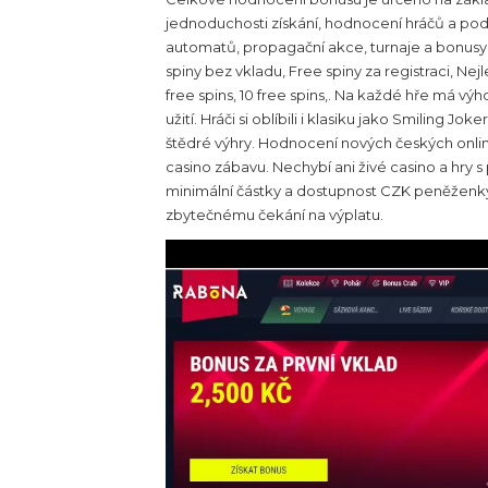
jednoduchosti získání, hodnocení hráčů a pod
automatů, propagační akce, turnaje a bonusy v
spiny bez vkladu, Free spiny za registraci, Nejle
free spins, 10 free spins,. Na každé hře má 
užití. Hráči si oblíbili i klasiku jako Smiling J
štědré výhry. Hodnocení nových českých online
casino zábavu. Nechybí ani živé casino a hry 
minimální částky a dostupnost CZK peněženk
zbytečnému čekání na výplatu.