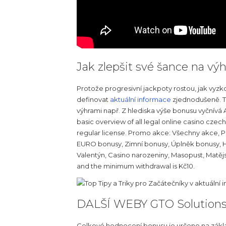
Jak zlepšit své šance na v
Protože progresivní jackpoty rostou, jak vyz
definovat
aktuální informace
zjednodušeně. T
výhrami např. Z hlediska výše bonusu vyčnívá A
basic overview of all legal online casino cze
regular license. Promo akce: Všechny akce, P
EURO bonusy, Zimní bonusy, Úplněk bonusy, H
Valentýn, Casino narozeniny, Masopust, Matěj
and the minimum withdrawal is Kč10.
DALŠÍ WEBY GTO Solution
Celkové hodnocení bonusu je určeno na zákla