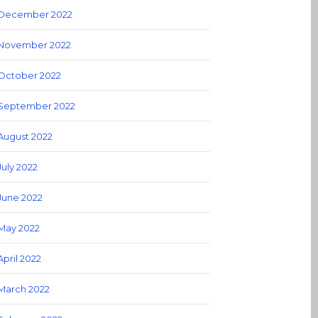
December 2022
November 2022
October 2022
September 2022
August 2022
July 2022
June 2022
May 2022
April 2022
March 2022