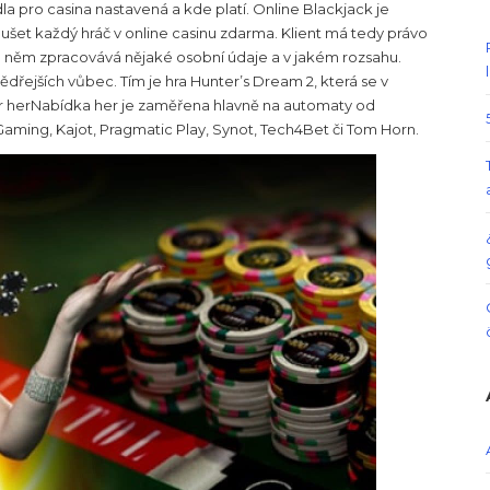
dla pro casina nastavená a kde platí. Online Blackjack je
oušet každý hráč v online casinu zdarma. Klient má tedy právo
 něm zpracovává nějaké osobní údaje a v jakém rozsahu.
dřejších vůbec. Tím je hra Hunter’s Dream 2, která se v
ýběr herNabídka her je zaměřena hlavně na automaty od
Gaming, Kajot, Pragmatic Play, Synot, Tech4Bet či Tom Horn.