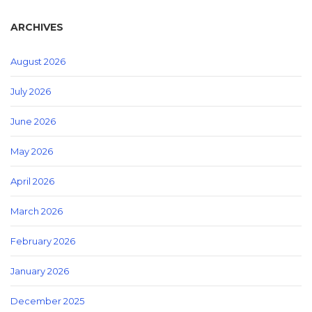
ARCHIVES
August 2026
July 2026
June 2026
May 2026
April 2026
March 2026
February 2026
January 2026
December 2025