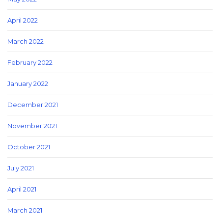
April 2022
March 2022
February 2022
January 2022
December 2021
November 2021
October 2021
July 2021
April 2021
March 2021