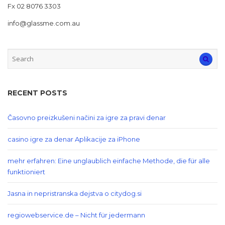
Fx 02 8076 3303
info@glassme.com.au
RECENT POSTS
Časovno preizkušeni načini za igre za pravi denar
casino igre za denar Aplikacije za iPhone
mehr erfahren: Eine unglaublich einfache Methode, die für alle
funktioniert
Jasna in nepristranska dejstva o citydog.si
regiowebservice.de – Nicht für jedermann