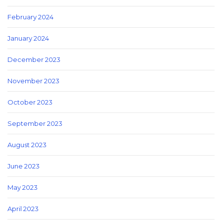
February 2024
January 2024
December 2023
November 2023
October 2023
September 2023
August 2023
June 2023
May 2023
April 2023