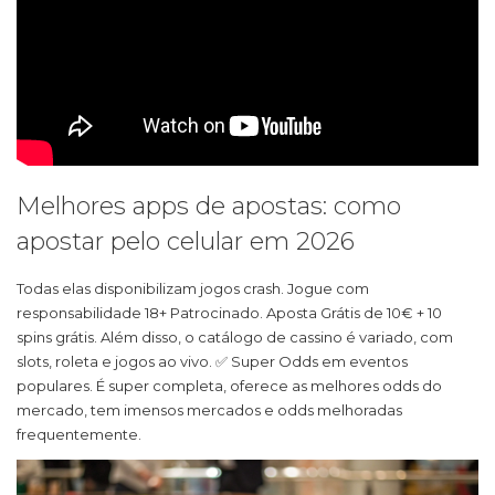
Melhores apps de apostas: como
apostar pelo celular em 2026
Todas elas disponibilizam jogos crash. Jogue com
responsabilidade 18+ Patrocinado. Aposta Grátis de 10€ + 10
spins grátis. Além disso, o catálogo de cassino é variado, com
slots, roleta e jogos ao vivo. ✅ Super Odds em eventos
populares. É super completa, oferece as melhores odds do
mercado, tem imensos mercados e odds melhoradas
frequentemente.