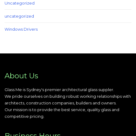
Uncategorized
uncategorized
Windows Drivers
About Us
Glass Me is Sydney's premier architectural glass suppler.
We pride ourselves on building robust working relationships with
architects, construction companies, builders and owners.
Our mission is to provide the best service, quality glass and
competitive pricing.
Business Hours