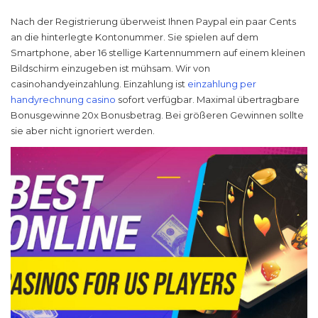
Nach der Registrierung überweist Ihnen Paypal ein paar Cents
an die hinterlegte Kontonummer. Sie spielen auf dem
Smartphone, aber 16 stellige Kartennummern auf einem kleinen
Bildschirm einzugeben ist mühsam. Wir von
casinohandyeinzahlung. Einzahlung ist
einzahlung per
handyrechnung casino
sofort verfügbar. Maximal übertragbare
Bonusgewinne 20x Bonusbetrag. Bei größeren Gewinnen sollte
sie aber nicht ignoriert werden.