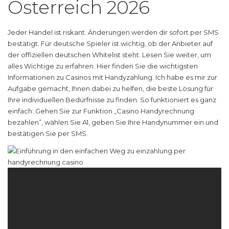
Österreich 2026
Jeder Handel ist riskant. Änderungen werden dir sofort per SMS
bestätigt. Für deutsche Spieler ist wichtig, ob der Anbieter auf
der offiziellen deutschen Whitelist steht. Lesen Sie weiter, um
alles Wichtige zu erfahren. Hier finden Sie die wichtigsten
Informationen zu Casinos mit Handyzahlung. Ich habe es mir zur
Aufgabe gemacht, Ihnen dabei zu helfen, die beste Lösung für
Ihre individuellen Bedürfnisse zu finden. So funktioniert es ganz
einfach: Gehen Sie zur Funktion „Casino Handyrechnung
bezahlen”, wählen Sie A1, geben Sie Ihre Handynummer ein und
bestätigen Sie per SMS.