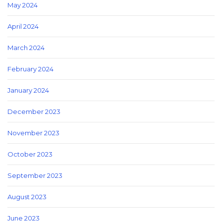
May 2024
April 2024
March 2024
February 2024
January 2024
December 2023
November 2023
October 2023
September 2023
August 2023
June 2023