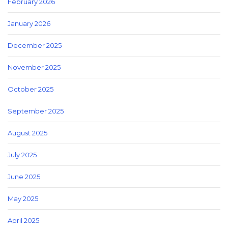
February 2026
January 2026
December 2025
November 2025
October 2025
September 2025
August 2025
July 2025
June 2025
May 2025
April 2025