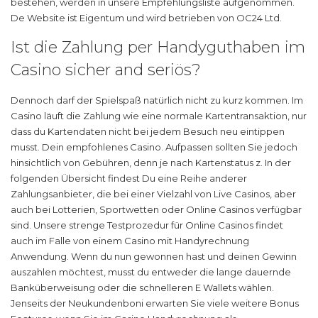
bestehen, werden in unsere Empfehlungsliste aufgenommen.
De Website ist Eigentum und wird betrieben von OC24 Ltd.
Ist die Zahlung per Handyguthaben im
Casino sicher and seriös?
Dennoch darf der Spielspaß natürlich nicht zu kurz kommen. Im
Casino läuft die Zahlung wie eine normale Kartentransaktion, nur
dass du Kartendaten nicht bei jedem Besuch neu eintippen
musst. Dein empfohlenes Casino. Aufpassen sollten Sie jedoch
hinsichtlich von Gebühren, denn je nach Kartenstatus z. In der
folgenden Übersicht findest Du eine Reihe anderer
Zahlungsanbieter, die bei einer Vielzahl von Live Casinos, aber
auch bei Lotterien, Sportwetten oder Online Casinos verfügbar
sind. Unsere strenge Testprozedur für Online Casinos findet
auch im Falle von einem Casino mit Handyrechnung
Anwendung. Wenn du nun gewonnen hast und deinen Gewinn
auszahlen möchtest, musst du entweder die lange dauernde
Banküberweisung oder die schnelleren E Wallets wählen.
Jenseits der Neukundenboni erwarten Sie viele weitere Bonus