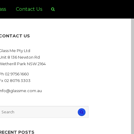
ass
Contact Us
CONTACT US
Glass Me Pty Ltd
Unit 8 136 Newton Rd
Wetherill Park NSW 2164
Ph 02 9756 1660
Fx 02 8076 3303
info@glassme.com.au
RECENT POSTS