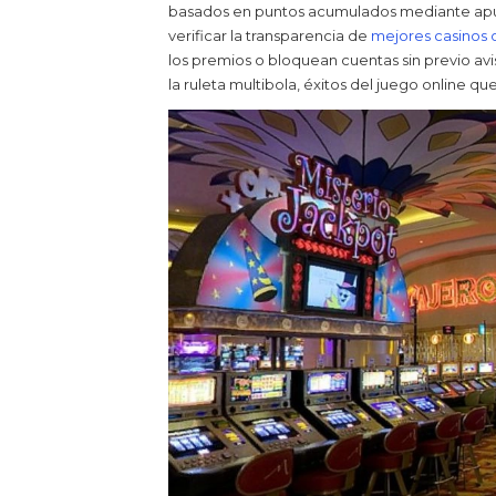
basados en puntos acumulados mediante apuest
verificar la transparencia de
mejores casinos 
los premios o bloquean cuentas sin previo av
la ruleta multibola, éxitos del juego online q