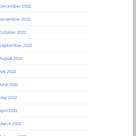
December 2022
November 2022
October 2022
September 2022
August 2022
July 2022
June 2022
May 2022
April 2022
March 2022