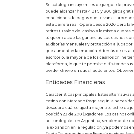
Su catálogo incluye miles de juegos de prov
puede alcanzar hasta 4 BTC y 800 giros gratis
condiciones de pagos que te van a sorprende
esta barrera real. Opera desde 2020 pero la l
retires tu saldo del casino a la misma cuenta
tú quien recibe las ganancias. Los casinos con
auditorías mensuales y protección al jugador
que aumentan la emoción. Además de estar d
escritorio, la mayoría de los casinos online t
plataforma, lo que te permite disfrutar de sus
perder dinero en sitios fraudulentos. Obtene
Entidades Financieras
Características principales. Estas alternativ
casino con Mercado Pago según la necesidad 
descubre cuál se ajusta mejor a tu estilo de
posición 23 de 200 jugadores. Los casinos onl
no son ilegales en Argentina, simplemente ope
la expansión en la regulación, ya podemos en
Santa Fe, Argentina con licencia nacional bajo