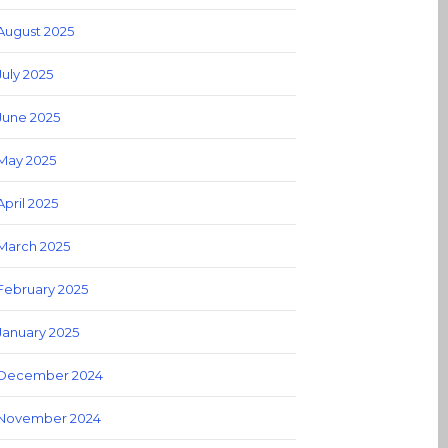
August 2025
July 2025
June 2025
May 2025
April 2025
March 2025
February 2025
January 2025
December 2024
November 2024