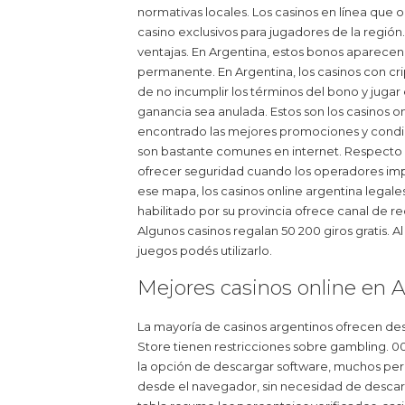
normativas locales. Los casinos en línea qu
casino exclusivos para jugadores de la región
ventajas. En Argentina, estos bonos aparec
permanente. En Argentina, los casinos con cr
de no incumplir los términos del bono y jugar
ganancia sea anulada. Estos son los casinos
encontrado las mejores promociones y condici
son bastante comunes en internet. Respecto 
ofrecer seguridad cuando los operadores imp
ese mapa, los casinos online argentina legales
habilitado por su provincia ofrece canal de re
Algunos casinos regalan 50 200 giros gratis. 
juegos podés utilizarlo.
Mejores casinos online en 
La mayoría de casinos argentinos ofrecen des
Store tienen restricciones sobre gambling. 00
la opción de descargar software, muchos perm
desde el navegador, sin necesidad de descar