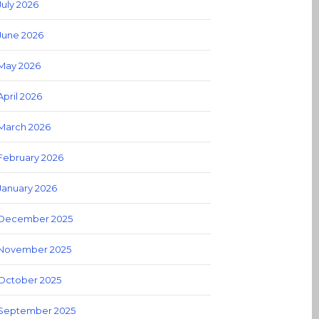
July 2026
June 2026
May 2026
April 2026
March 2026
February 2026
January 2026
December 2025
November 2025
October 2025
September 2025