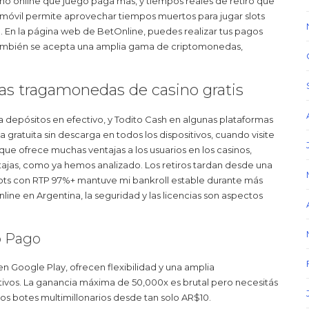
ino online que juego paga mas, y tiempos reales de retiro que
óvil permite aprovechar tiempos muertos para jugar slots
 En la página web de BetOnline, puedes realizar tus pagos
y también se acepta una amplia gama de criptomonedas,
las tragamonedas de casino gratis
depósitos en efectivo, y Todito Cash en algunas plataformas
gratuita sin descarga en todos los dispositivos, cuando visite
ue ofrece muchas ventajas a los usuarios en los casinos,
ajas, como ya hemos analizado. Los retiros tardan desde una
slots con RTP 97%+ mantuve mi bankroll estable durante más
line en Argentina, la seguridad y las licencias son aspectos
o Pago
en Google Play, ofrecen flexibilidad y una amplia
tivos. La ganancia máxima de 50,000x es brutal pero necesitás
ar estos botes multimillonarios desde tan solo AR$10.