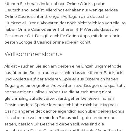
können Sie herausfinden, ob ein Online Glücksspiel in
Deutschland legal ist. Allerdings erhalten nur wenige seriöse
Online Casinos unter strengen Auflagen eine deutsche
Glücksspiel Lizenz. Als wären das noch nicht reichlich Vorteile, so
haben Online Casinos einen höheren RTP Wert als klassische
Casinos vor Ort. Das gilt auch für Casino Apps, mit denen ihr in
besten Echtgeld Casinos online spielen könnt.
Willkommensbonus
Als Rat – suchen Sie sich am besten eine Einzahlungsmethode
aus, über die Sie sich auch auszahlen lassen können. Blackjack
und Roulette auf der anderen. Spieler aus Österreich haben
Zugang zu einer großen Auswahl an zuverlässigen und qualitativ
hochwertigen Online Casinos. Da die Ausschüttung nicht
gleichmäßig auf alle verteilt wird, gehen bei einem hohen
Gewinn andere Spieler leer aus. Ich habe mich bei Magicazz
Casino angemeldet dachte eigentlich auch über deinen Bonus
Link aber die wollen mir den Bonus nicht gutschreiben und
sagen, dass ich Dir Bescheid geben soll. Was sind die
beliebtesten Online Casino Spiele mit Echtgeld. Wenn Sie das