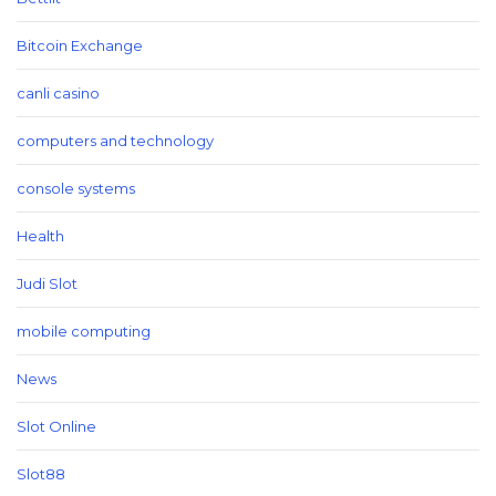
Bitcoin Exchange
canli casino
computers and technology
console systems
Health
Judi Slot
mobile computing
News
Slot Online
Slot88