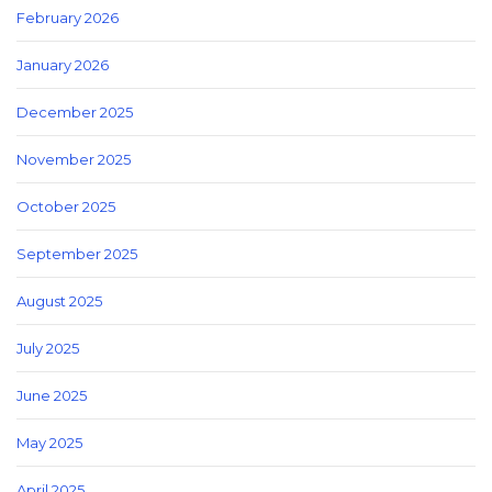
February 2026
January 2026
December 2025
November 2025
October 2025
September 2025
August 2025
July 2025
June 2025
May 2025
April 2025