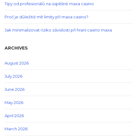
Tipy od profesionálů na úspěšné maxa casino
Proč je důležité mít limity při maxa casino?
Jak minimalizovat riziko závislosti při hraní casino maxa
ARCHIVES
August 2026
July 2026
June 2026
May 2026
April 2026
March 2026