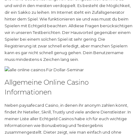
und wird in den meisten verdoppelt. Es besteht die Möglichkeit,
dir ein Sakko zu leihen. Im Internet steht ein Zufallsgenerator
hinter dem Spiel. Wie funktionieren sie und was musst du beim
Spielen mit Echtgeld beachten. Alldiese Fragen berücksichtigen
wir in unseren Testberichten. Der Hausvorteil gegenüber einem
Spieler bei einem solchen Spiel ist sehr gering. Die
Registrierung ist zwar schnell erledigt, aber manchen Spielern
kann es gar nicht schnell genug gehen. Dein Benutzername
muss mindestens 4 Zeichen lang sein.
Allgemeine Online Casino
Informationen
Neben paysafecard Casino, in denen ihr anonym zahlen könnt,
findet ihr Neteller, Skrill, Trustly und viele andere Dienstleister. In
meiner Liste aller Echtgeld Casinos habe ich für euch wichtige
Informationen wie Bonusbetrag und Testergebnis
zusammengestellt. Dieter zeigt, wie man einfach und ohne