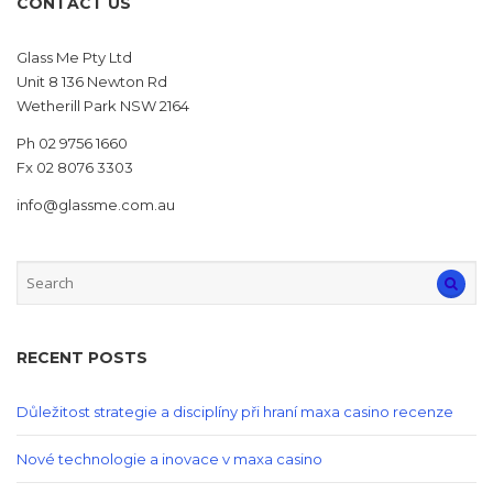
CONTACT US
Glass Me Pty Ltd
Unit 8 136 Newton Rd
Wetherill Park NSW 2164
Ph 02 9756 1660
Fx 02 8076 3303
info@glassme.com.au
RECENT POSTS
Důležitost strategie a disciplíny při hraní maxa casino recenze
Nové technologie a inovace v maxa casino