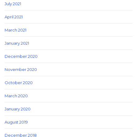
July 2021
April 2021
March 2021
January 2021
December 2020
November 2020
October 2020
March 2020
January 2020
August 2019
December 2018