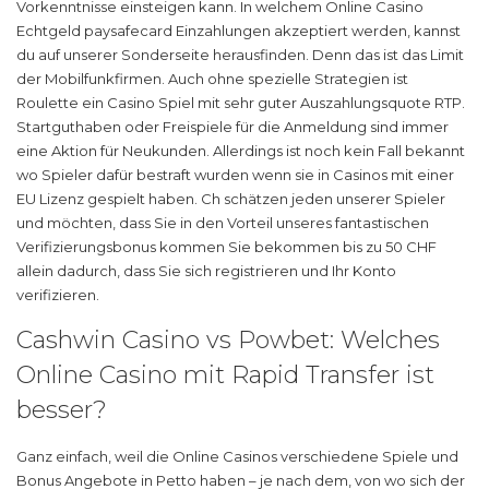
Vorkenntnisse einsteigen kann. In welchem Online Casino
Echtgeld paysafecard Einzahlungen akzeptiert werden, kannst
du auf unserer Sonderseite herausfinden. Denn das ist das Limit
der Mobilfunkfirmen. Auch ohne spezielle Strategien ist
Roulette ein Casino Spiel mit sehr guter Auszahlungsquote RTP.
Startguthaben oder Freispiele für die Anmeldung sind immer
eine Aktion für Neukunden. Allerdings ist noch kein Fall bekannt
wo Spieler dafür bestraft wurden wenn sie in Casinos mit einer
EU Lizenz gespielt haben. Ch schätzen jeden unserer Spieler
und möchten, dass Sie in den Vorteil unseres fantastischen
Verifizierungsbonus kommen Sie bekommen bis zu 50 CHF
allein dadurch, dass Sie sich registrieren und Ihr Konto
verifizieren.
Cashwin Casino vs Powbet: Welches
Online Casino mit Rapid Transfer ist
besser?
Ganz einfach, weil die Online Casinos verschiedene Spiele und
Bonus Angebote in Petto haben – je nach dem, von wo sich der