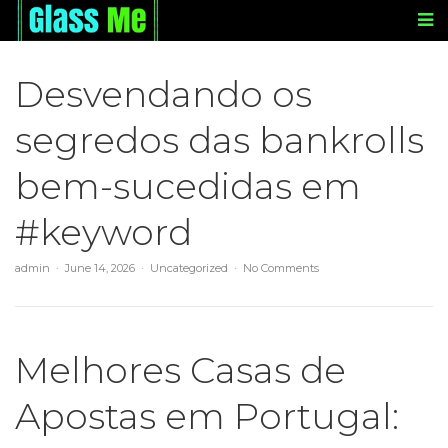
Desvendando os
segredos das bankrolls
bem-sucedidas em
#keyword
admin
June 14, 2026
Uncategorized
No Comments
Melhores Casas de
Apostas em Portugal: