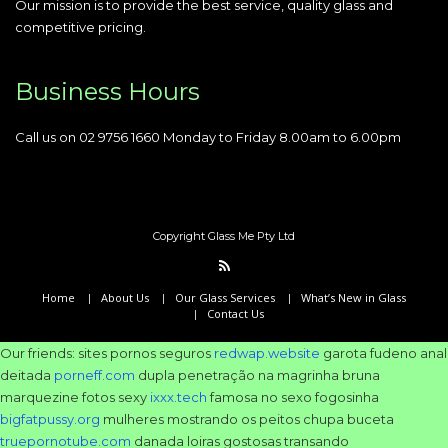
Our mission is to provide the best service, quality glass and
competitive pricing.
Business Hours
Call us on 02 9756 1660 Monday to Friday 8.00am to 6.00pm
Copyright Glass Me Pty Ltd
Home
About Us
Our Glass Services
What’s New in Glass
Contact Us
Our friends: sites pornos seguros
redwap.website
garota fudeno anal
deitada
porneff.com
dupla penetração na magrinha bruna
marquezine fotos sexy
ixxx.tech
famosa no sexo fogosinha
bigfatpussy.org
mulheres mostrando os peitos chupa buceta
truepornotube.com
danada loiras gostosas transando