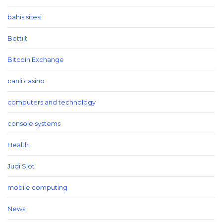
bahis sitesi
Bettilt
Bitcoin Exchange
canli casino
computers and technology
console systems
Health
Judi Slot
mobile computing
News