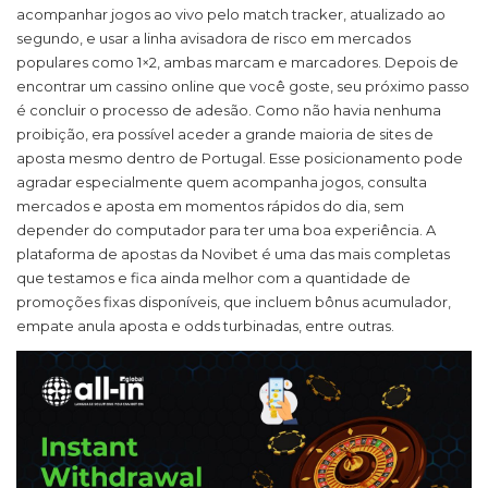
acompanhar jogos ao vivo pelo match tracker, atualizado ao
segundo, e usar a linha avisadora de risco em mercados
populares como 1×2, ambas marcam e marcadores. Depois de
encontrar um cassino online que você goste, seu próximo passo
é concluir o processo de adesão. Como não havia nenhuma
proibição, era possível aceder a grande maioria de sites de
aposta mesmo dentro de Portugal. Esse posicionamento pode
agradar especialmente quem acompanha jogos, consulta
mercados e aposta em momentos rápidos do dia, sem
depender do computador para ter uma boa experiência. A
plataforma de apostas da Novibet é uma das mais completas
que testamos e fica ainda melhor com a quantidade de
promoções fixas disponíveis, que incluem bônus acumulador,
empate anula aposta e odds turbinadas, entre outras.