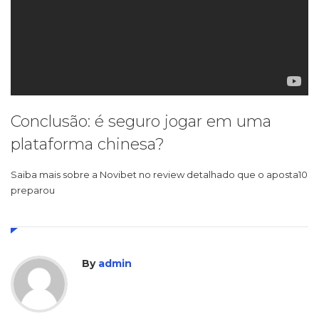
Conclusão: é seguro jogar em uma
plataforma chinesa?
​Saiba mais sobre a Novibet no review detalhado que o aposta10
preparou
By
admin