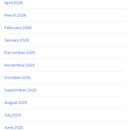
April 2026
March 2026
February 2026
January 2026
December 2025
November 2025
October 2025
September 2025
August 2025
July 2025
June 2025