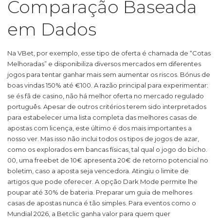
Comparação Baseada
em Dados
Na VBet, por exemplo, esse tipo de oferta é chamada de “Cotas
Melhoradas” e disponibiliza diversos mercados em diferentes
jogos para tentar ganhar mais sem aumentar os riscos. Bónus de
boas vindas 150% até €100. A razão principal para experimentar:
se és fã de casino, não há melhor oferta no mercado regulado
português. Apesar de outros critérios terem sido interpretados
para estabelecer uma lista completa das melhores casas de
apostas com licença, este último é dos mais importantes a
nosso ver. Mas isso não inclui todos os tipos de jogos de azar,
como os explorados em bancas físicas, tal qual o jogo do bicho.
00, uma freebet de 10€ apresenta 20€ de retorno potencial no
boletim, caso a aposta seja vencedora. Atingiu o limite de
artigos que pode oferecer. A opção Dark Mode permite lhe
poupar até 30% de bateria. Preparar um guia de melhores
casas de apostas nunca é tão simples. Para eventos como o
Mundial 2026, a Betclic ganha valor para quem quer