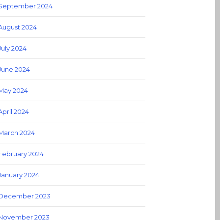
September 2024
August 2024
July 2024
June 2024
May 2024
April 2024
March 2024
February 2024
January 2024
December 2023
November 2023