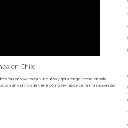
nea en Chile
oterías en vivo cada 5 minutos y grita bingo como en sala.
s con un casino que tiene como temática central las apuestas