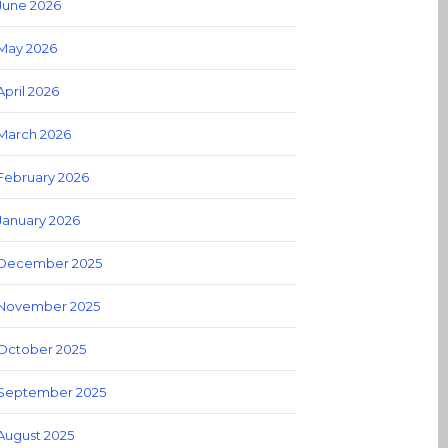
June 2026
May 2026
April 2026
March 2026
February 2026
January 2026
December 2025
November 2025
October 2025
September 2025
August 2025