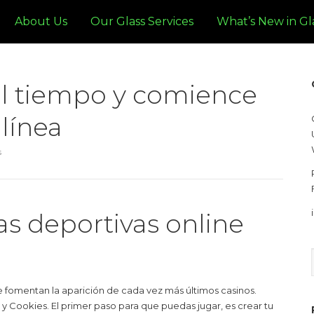
About Us
Our Glass Services
What’s New in Gl
el tiempo y comience
línea
s
s deportivas online
 fomentan la aparición de cada vez más últimos casinos.
 y Cookies. El primer paso para que puedas jugar, es crear tu