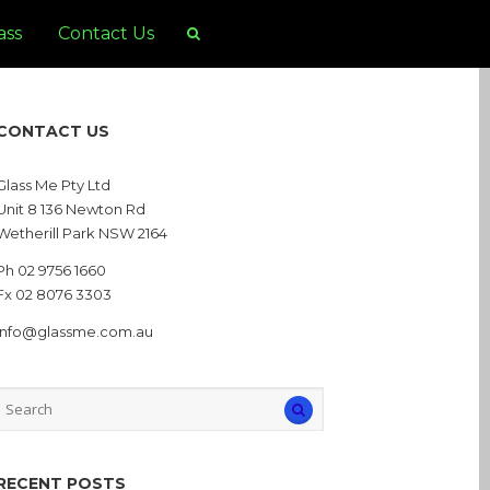
ass
Contact Us
CONTACT US
Glass Me Pty Ltd
Unit 8 136 Newton Rd
Wetherill Park NSW 2164
Ph 02 9756 1660
Fx 02 8076 3303
info@glassme.com.au
RECENT POSTS