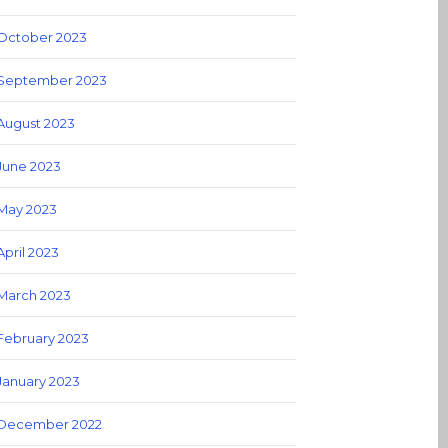
October 2023
September 2023
August 2023
June 2023
May 2023
April 2023
March 2023
February 2023
January 2023
December 2022