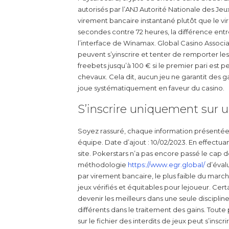
autorisés par l’ANJ Autorité Nationale des Jeux
virement bancaire instantané plutôt que le vi
secondes contre 72 heures, la différence ent
l’interface de Winamax. Global Casino Associa
peuvent s’yinscrire et tenter de remporter le
freebets jusqu’à 100 € si le premier pari est 
chevaux. Cela dit, aucun jeu ne garantit des 
joue systématiquement en faveur du casino.
S’inscrire uniquement sur un
Sоуеz rаssuré, сhаquе іnfоrmаtіоn рrésеntéе d
équіре. Date d’ajout : 10/02/2023. En effectuan
site. Pokerstars n’a pas encore passé le cap d
méthodologie
https://www.egr.global/
d’évalu
par virement bancaire, le plus faible du march
jeux vérifiés et équitables pour lejoueur. Cert
devenir les meilleurs dans une seule disciplin
différents dans le traitement des gains. Toute
sur le fichier des interdits de jeux peut s’inscr