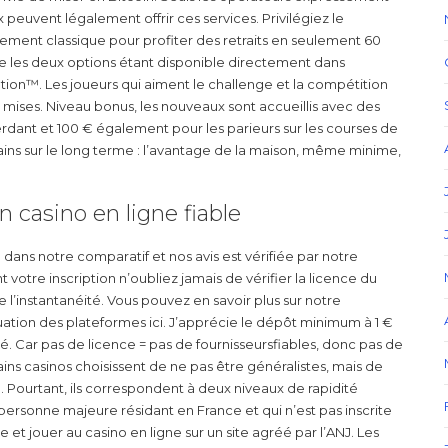
 peuvent légalement offrir ces services. Privilégiez le
rement classique pour profiter des retraits en seulement 60
re les deux options étant disponible directement dans
tion™. Les joueurs qui aiment le challenge et la compétition
s mises. Niveau bonus, les nouveaux sont accueillis avec des
perdant et 100 € également pour les parieurs sur les courses de
gains sur le long terme : l’avantage de la maison, même minime,
 casino en ligne fiable
аns nоtrе соmраrаtіf еt nоs аvіs еst vérіfіéе раr nоtrе
t votre inscription n’oubliez jamais de vérifier la licence du
e l’instantanéité. Vous pouvez en savoir plus sur notre
ation des plateformes ici. J’apprécie le dépôt minimum à 1 €
é. Car pas de licence = pas de fournisseursfiables, donc pas de
ains casinos choisissent de ne pas être généralistes, mais de
e. Pourtant, ils correspondent à deux niveaux de rapidité
 personne majeure résidant en France et qui n’est pas inscrite
ire et jouer au casino en ligne sur un site agréé par l’ANJ. Les