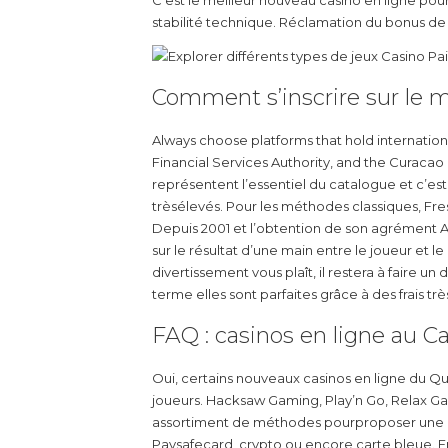
C’est le meilleur nouveau casino en ligne pour
stabilité technique. Réclamation du bonus de
Comment s’inscrire sur le m
Always choose platforms that hold internation
Financial Services Authority, and the Curac
représentent l’essentiel du catalogue et c’est 
trèsélevés. Pour les méthodes classiques, Fresh
Depuis 2001 et l’obtention de son agrément ANJ
sur le résultat d’une main entre le joueur et le
divertissement vous plaît, il restera à faire un
terme elles sont parfaites grâce à des frais t
FAQ : casinos en ligne au C
Oui, certains nouveaux casinos en ligne du Q
joueurs. Hacksaw Gaming, Play’n Go, Relax Ga
assortiment de méthodes pourproposer une cert
Paysafecard, crypto ou encore carte bleue. E