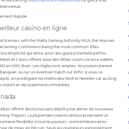
 le live betting
https://territoire-traditionnel.ca/
grâce à sa
 bienvenue.
eilleur casino en ligne
al licenses, with the Malta Gaming Authority MGA, the Anjouan
ao eGaming Commission being the most common. Elles
leursimplicité qui attire, pour des gains potentiels parfois
bet et Casoo offrent aussi des délais courts via les e wallets.
 en 2010, Bwin. Les règles sont simples : les joueurs parient
 banquier, ou sur un éventuel match nul. Enfin, si vous ce
 dépôt, en privilégiant les méthodes Skrill et Neteller car au long
rès réduits et des paiements immédiats.
anada
uébec offrent des bonus sans dépôt pour attirer de nouveaux
ming, Playson. La plupartdes casinos sérieux proposent un
aine flexibilité à tous les joueurs : virementsbancaires,
nvie de miser en Bitcoin. Seuls les opérateurs expressément