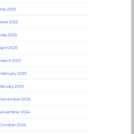
July 2025
June 2025
May 2025
April 2025
March 2025
February 2025
January 2025
December 2024
November 2024
October 2024