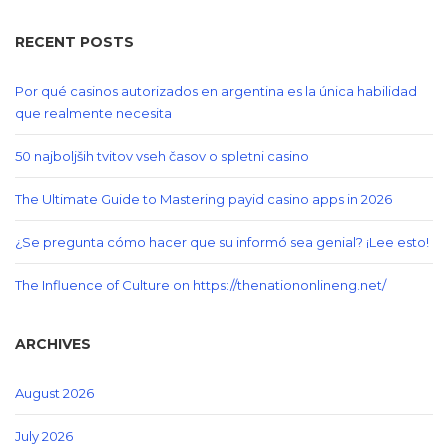
RECENT POSTS
Por qué casinos autorizados en argentina es la única habilidad
que realmente necesita
50 najboljših tvitov vseh časov o spletni casino
The Ultimate Guide to Mastering payid casino apps in 2026
¿Se pregunta cómo hacer que su informó sea genial? ¡Lee esto!
The Influence of Culture on https://thenationonlineng.net/
ARCHIVES
August 2026
July 2026