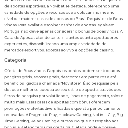
de apostas esportivas, a Novibet se destaca, oferecendo uma
variedade de opções e recursos que a colocam no mesmo
nível das maiores casas de apostas do Brasil. Requisitos de Boas
Vindas. Para avaliar e escolher os sites de apostas legais em
Portugal não deve apenas considerar o bónus de boas vindas. A
Casa de Apostas atende tanto iniciantes quanto apostadores
experientes, disponibilizando uma ampla variedade de
mercados esportivos, apostas ao vivo e opções de cassino.
Categoria
Oferta de Boas vindas. Depois, os pontos podem ser trocados
por giros grátis, apostas grátis, descontos em parceiros e até
benefícios ligados à chamada “Novistore”. É só pesquisar pela
slot que melhor se adequa ao seu estilo de aposta, através dos
filtros de pesquisa por volatilidade, linhas de pagamento, rolos e
muito mais. Essas casas de apostas com bônus oferecem
promoções e ofertas diversificadas e que são periodicamente
renovadas. A Pragmatic Play, Hacksaw Gaming, NoLimit City, Big
Time Gaming, Relax Gaming e outros. No que diz respeito aos
bónus, a Betano tem uma oferta multi etapa onde é possível