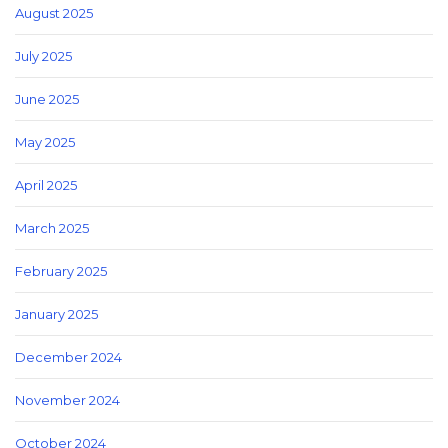
August 2025
July 2025
June 2025
May 2025
April 2025
March 2025
February 2025
January 2025
December 2024
November 2024
October 2024