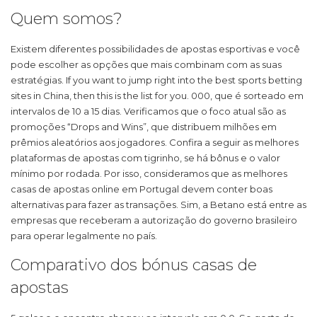
Quem somos?
Existem diferentes possibilidades de apostas esportivas e você
pode escolher as opções que mais combinam com as suas
estratégias. If you want to jump right into the best sports betting
sites in China, then this is the list for you. 000, que é sorteado em
intervalos de 10 a 15 dias. Verificamos que o foco atual são as
promoções “Drops and Wins”, que distribuem milhões em
prêmios aleatórios aos jogadores. Confira a seguir as melhores
plataformas de apostas com tigrinho, se há bônus e o valor
mínimo por rodada. Por isso, consideramos que as melhores
casas de apostas online em Portugal devem conter boas
alternativas para fazer as transações. Sim, a Betano está entre as
empresas que receberam a autorização do governo brasileiro
para operar legalmente no país.
Comparativo dos bónus casas de
apostas