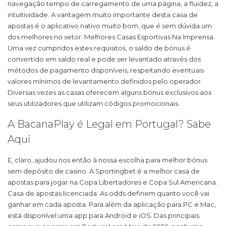
navegação tempo de carregamento de uma página, a fluidez, a
intuitividade. A vantagem muito importante desta casa de
apostas é o aplicativo nativo muito bom, que é sem dúvida um
dos melhores no setor. Melhores Casas Esportivas Na Imprensa.
Uma vez cumpridos estes requisitos, o saldo de bónus é
convertido em saldo real e pode ser levantado através dos
métodos de pagamento disponíveis, respeitando eventuais
valores mínimos de levantamento definidos pelo operador.
Diversas vezes as casas oferecem alguns bónus exclusivos aos
seus utilizadores que utilizam códigos promocionais.
A BacanaPlay é Legal em Portugal? Sabe
Aqui
E, claro, ajudou nos então à nossa escolha para melhor bónus
sem depósito de casino. A Sportingbet é a melhor casa de
apostas para jogar na Copa Libertadores e Copa Sul Americana.
Casa de apostas licenciada. As odds definem quanto você vai
ganhar em cada aposta. Para além da aplicação para PC e Mac,
está disponível uma app para Android e iOS. Das principais