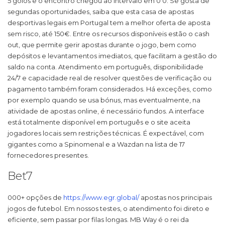
5 golos e o encontro chegou ao intervalo em 0 0. Se gosta de
segundas oportunidades, saiba que esta casa de apostas
desportivas legais em Portugal tem a melhor oferta de aposta
sem risco, até 150€. Entre os recursos disponíveis estão o cash
out, que permite gerir apostas durante o jogo, bem como
depósitos e levantamentos imediatos, que facilitam a gestão do
saldo na conta. Atendimento em português, disponibilidade
24/7 e capacidade real de resolver questões de verificação ou
pagamento também foram considerados. Há exceções, como
por exemplo quando se usa bónus, mas eventualmente, na
atividade de apostas online, é necessário fundos. A interface
está totalmente disponível em português e o site aceita
jogadores locais sem restrições técnicas. É expectável, com
gigantes como a Spinomenal e a Wazdan na lista de 17
fornecedores presentes.
Bet7
000+ opções de
https://www.egr.global/
apostas nos principais
jogos de futebol. Em nossos testes, o atendimento foi direto e
eficiente, sem passar por filas longas. MB Way é o rei da