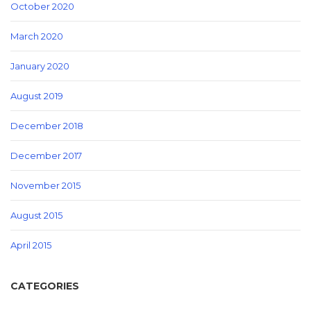
October 2020
March 2020
January 2020
August 2019
December 2018
December 2017
November 2015
August 2015
April 2015
CATEGORIES