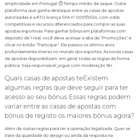
simplicidade em Portugal. ⏱ Tempo médio de saque. Outra
plataforma que ganha destaque entre as casas de apostas
autorizadas é a KTO licença SPA nº 0007/2024, com odds
competitivas e recursos diferenciados para compor as suas
apostas esportivas. Para ganhar bônus em plataformas com
depósito de 1 real, você deve acessar a aba de “Promoções” e
clicar no botão “Participar”. Ele passou os últimos anos
profundamente imerso no mundo dos esportes. As novas casas
de apostas disponibilizam, em geral, todas as regras de forma
pública. Seja responsável, jogue com moderação 18+.
Quais casas de apostas teExistem
algumas regras que deve seguir para ter
acesso ao seu bónus Essas regras podem
variar entre as casas de apostas com
bónus de registo os maiores bônus agora?
Além de outras regras para ter a operação legalizada. Quer se
trate da qualidade do design ou ainda da resposta na