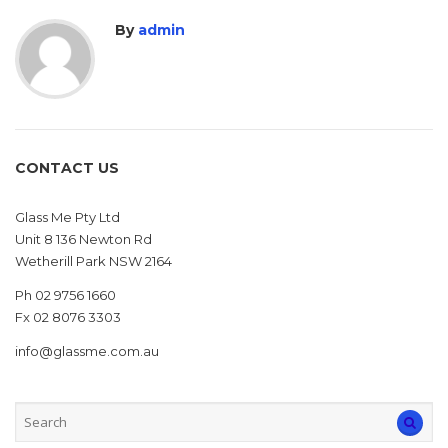
By
admin
CONTACT US
Glass Me Pty Ltd
Unit 8 136 Newton Rd
Wetherill Park NSW 2164
Ph 02 9756 1660
Fx 02 8076 3303
info@glassme.com.au