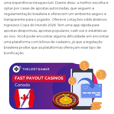
uma experiência inesquecível. Diante disso, a melhor escolha é
optar por casas de apostas autorizadas, que seguem a
regulamentação brasileira e oferecem um ambiente seguro e
transparente para o jogador. Oferece cotações odds atrativos.
Ingressos Copa do Mundo 2026. Tem uma app rápida para
apostas desportivas, apostas populares, cash out e estatísticas
ao vivo. Você pode encontrar alguma dificuldade em encontrar
uma plataforma com bônus de cadastro, já que a legislação
brasileira proíbe que as plataformas ofereçam esse tipo de
bonificação.