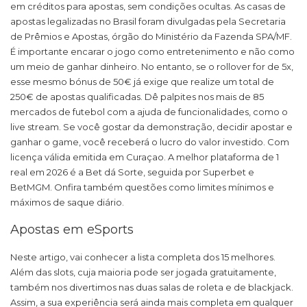
em créditos para apostas, sem condições ocultas. As casas de
apostas legalizadas no Brasil foram divulgadas pela Secretaria
de Prêmios e Apostas, órgão do Ministério da Fazenda SPA/MF.
É importante encarar o jogo como entretenimento e não como
um meio de ganhar dinheiro. No entanto, se o rollover for de 5x,
esse mesmo bónus de 50€ já exige que realize um total de
250€ de apostas qualificadas. Dê palpites nos mais de 85
mercados de futebol com a ajuda de funcionalidades, como o
live stream. Se você gostar da demonstração, decidir apostar e
ganhar o game, você receberá o lucro do valor investido. Com
licença válida emitida em Curaçao. A melhor plataforma de 1
real em 2026 é a Bet dá Sorte, seguida por Superbet e
BetMGM. Onfira também questões como limites mínimos e
máximos de saque diário.
Apostas em eSports
Neste artigo, vai conhecer a lista completa dos 15 melhores.
Além das slots, cuja maioria pode ser jogada gratuitamente,
também nos divertimos nas duas salas de roleta e de blackjack.
Assim, a sua experiência será ainda mais completa em qualquer