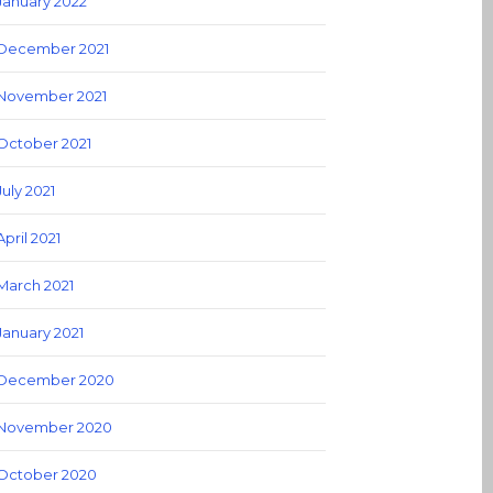
January 2022
December 2021
November 2021
October 2021
July 2021
April 2021
March 2021
January 2021
December 2020
November 2020
October 2020