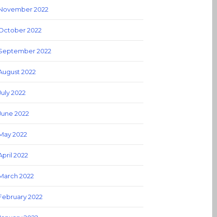
November 2022
October 2022
September 2022
August 2022
July 2022
June 2022
May 2022
April 2022
March 2022
February 2022