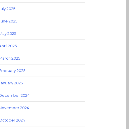
July 2025
June 2025
May 2025
April 2025
March 2025
February 2025
January 2025
December 2024
November 2024
October 2024