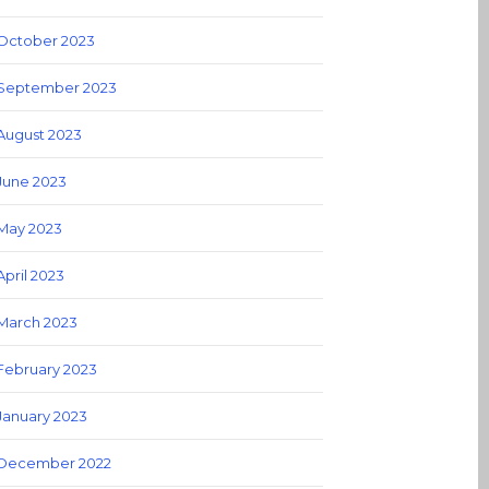
October 2023
September 2023
August 2023
June 2023
May 2023
April 2023
March 2023
February 2023
January 2023
December 2022