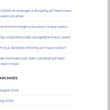
Důležitost strategie a disciplíny při hraní maxa
casino recenze
Nové technologie a inovace v maxa casino
Tipy od profesionálů na úspěšné maxa casino
Proč je důležité mít limity při maxa casino?
Jak minimalizovat riziko závislosti při hraní
casino maxa
ARCHIVES
August 2026
July 2026