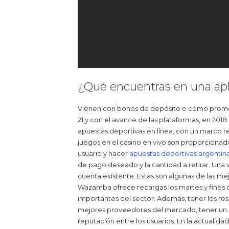
¿Qué encuentras en una apl
Vienen con bonos de depósito o como promoci
21 y con el avance de las plataformas, en 2018
apuestas deportivas en línea, con un marco r
juegos en el casino en vivo son proporcionados
usuario y hacer
apuestas deportivas argentin
de pago deseado y la cantidad a retirar. Una ve
cuenta existente. Estas son algunas de las mej
Wazamba ofrece recargas los martes y fines 
importantes del sector. Además, tener los resp
mejores proveedores del mercado, tener un b
reputación entre los usuarios. En la actualid