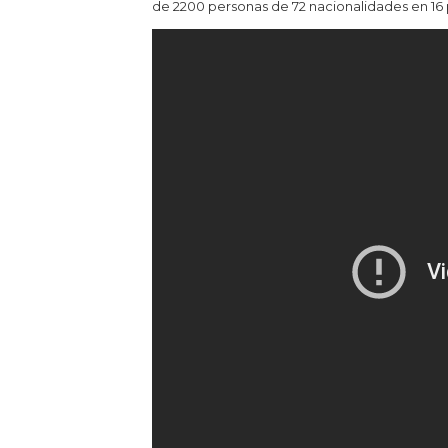
de 2200 personas de 72 nacionalidades en 16