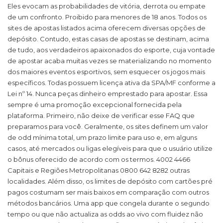
Eles evocam as probabilidades de vitória, derrota ou empate
de um confronto. Proibido para menores de 18 anos. Todos os
sites de apostas listados acima oferecem diversas opções de
depósito. Contudo, estas casas de apostas se destinam, acima
de tudo, aos verdadeiros apaixonados do esporte, cuja vontade
de apostar acaba muitas vezes se materializando no momento
dos maiores eventos esportivos, sem esquecer os jogos mais
específicos. Todas possuem licença ativa da SPA/MF conforme a
Lei nº 14. Nunca peças dinheiro emprestado para apostar. Essa
sempre é uma promoção excepcional fornecida pela
plataforma. Primeiro, não deixe de verificar esse FAQ que
preparamos para você. Geralmente, os sites definem um valor
de odd mínima total, um prazo limite para uso e, em alguns
casos, até mercados ou ligas elegíveis para que o usuário utilize
o bônus oferecido de acordo com os termos. 4002 4466
Capitais e Regiões Metropolitanas 0800 642 8282 outras
localidades. Além disso, os limites de depósito com cartões pré
pagos costumam ser mais baixos em comparação com outros
métodos bancários. Uma app que congela durante o segundo
tempo ou que não actualiza as odds ao vivo com fluidez não