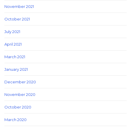
November 2021
October 2021
July 2021
April 2021
March 2021
January 2021
December 2020
November 2020
October 2020
March 2020