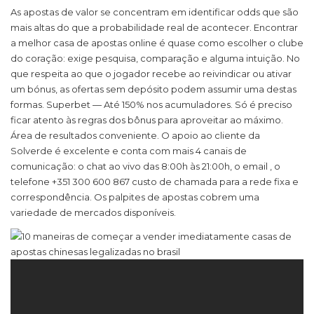
As apostas de valor se concentram em identificar odds que são
mais altas do que a probabilidade real de acontecer. Encontrar
a melhor casa de apostas online é quase como escolher o clube
do coração: exige pesquisa, comparação e alguma intuição. No
que respeita ao que o jogador recebe ao reivindicar ou ativar
um bónus, as ofertas sem depósito podem assumir uma destas
formas. Superbet — Até 150% nos acumuladores. Só é preciso
ficar atento às regras dos bônus para aproveitar ao máximo.
Área de resultados conveniente. O apoio ao cliente da
Solverde é excelente e conta com mais 4 canais de
comunicação: o chat ao vivo das 8:00h às 21:00h, o email , o
telefone +351 300 600 867 custo de chamada para a rede fixa e
correspondência. Os palpites de apostas cobrem uma
variedade de mercados disponíveis.