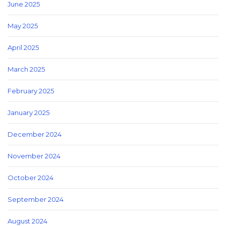
June 2025
May 2025
April 2025
March 2025
February 2025
January 2025
December 2024
November 2024
October 2024
September 2024
August 2024