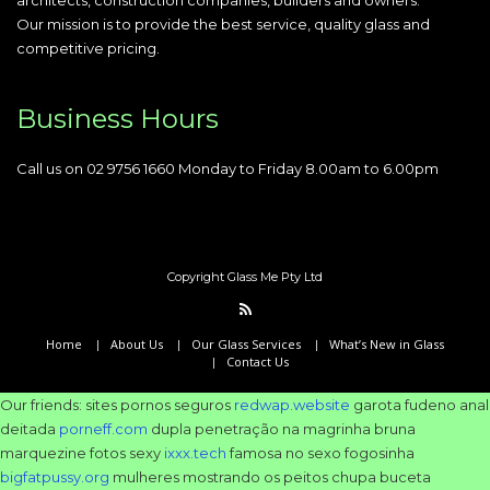
architects, construction companies, builders and owners.
Our mission is to provide the best service, quality glass and
competitive pricing.
Business Hours
Call us on 02 9756 1660 Monday to Friday 8.00am to 6.00pm
Copyright Glass Me Pty Ltd
Home
About Us
Our Glass Services
What’s New in Glass
Contact Us
Our friends: sites pornos seguros
redwap.website
garota fudeno anal
deitada
porneff.com
dupla penetração na magrinha bruna
marquezine fotos sexy
ixxx.tech
famosa no sexo fogosinha
bigfatpussy.org
mulheres mostrando os peitos chupa buceta