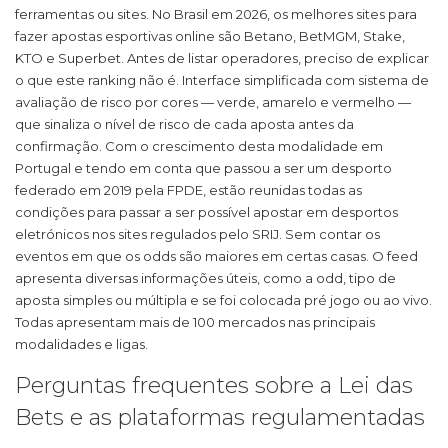
ferramentas ou sites. No Brasil em 2026, os melhores sites para
fazer apostas esportivas online são Betano, BetMGM, Stake,
KTO e Superbet. Antes de listar operadores, preciso de explicar
o que este ranking não é. Interface simplificada com sistema de
avaliação de risco por cores — verde, amarelo e vermelho —
que sinaliza o nível de risco de cada aposta antes da
confirmação. Com o crescimento desta modalidade em
Portugal e tendo em conta que passou a ser um desporto
federado em 2019 pela FPDE, estão reunidas todas as
condições para passar a ser possível apostar em desportos
eletrónicos nos sites regulados pelo SRIJ. Sem contar os
eventos em que os odds são maiores em certas casas. O feed
apresenta diversas informações úteis, como a odd, tipo de
aposta simples ou múltipla e se foi colocada pré jogo ou ao vivo.
Todas apresentam mais de 100 mercados nas principais
modalidades e ligas.
Perguntas frequentes sobre a Lei das
Bets e as plataformas regulamentadas