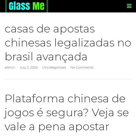
casas de apostas
chinesas legalizadas no
brasil avançada
admin
July 2, 2026
Uncategorized
No Comments
Plataforma chinesa de
jogos é segura? Veja se
vale a pena apostar