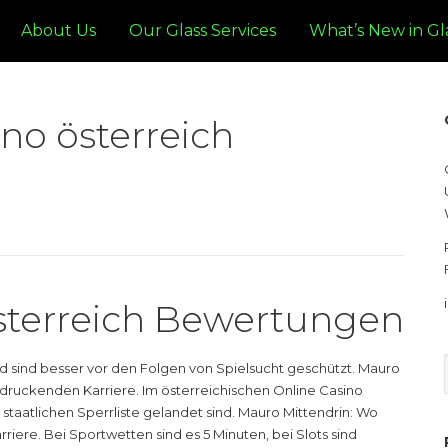
About Us
Our Glass Services
What’s New in Gl
ino österreich
sterreich Bewertungen
nd sind besser vor den Folgen von Spielsucht geschützt. Mauro
ndruckenden Karriere. Im österreichischen Online Casino
 staatlichen Sperrliste gelandet sind. Mauro Mittendrin: Wo
iere. Bei Sportwetten sind es 5 Minuten, bei Slots sind