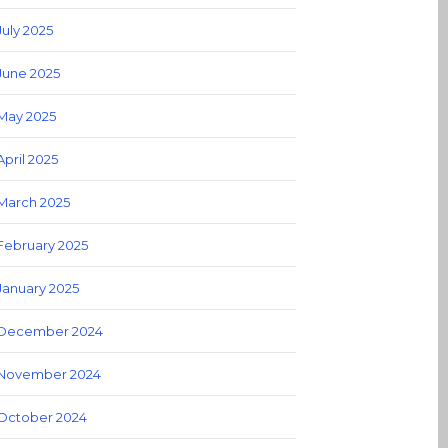
July 2025
June 2025
May 2025
April 2025
March 2025
February 2025
January 2025
December 2024
November 2024
October 2024