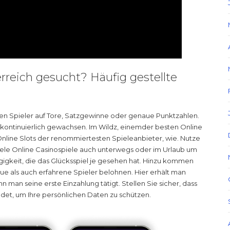
rreich gesucht? Häufig gestellte
zen Spieler auf Tore, Satzgewinne oder genaue Punktzahlen.
 kontinuierlich gewachsen. Im Wildz, einemder besten Online
Online Slots der renommiertesten Spieleanbieter, wie. Nutze
iele Online Casinospiele auch unterwegs oder im Urlaub um
igkeit, die das Glücksspiel je gesehen hat. Hinzu kommen
e als auch erfahrene Spieler belohnen. Hier erhält man
 man seine erste Einzahlung tätigt. Stellen Sie sicher, dass
det, um Ihre persönlichen Daten zu schützen.