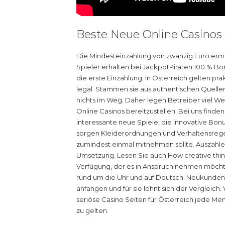
Beste Neue Online Casinos
Die Mindesteinzahlung von zwanzig Euro ermö
Spieler erhalten bei JackpotPiraten 100 % Bo
die erste Einzahlung. In Österreich gelten pra
legal. Stammen sie aus authentischen Quellen
nichts im Weg. Daher legen Betreiber viel We
Online Casinos bereitzustellen. Bei uns finden
interessante neue Spiele, die innovative Bo
sorgen Kleiderordnungen und Verhaltensregel
zumindest einmal mitnehmen sollte. Auszahlen
Umsetzung. Lesen Sie auch How creative think
Verfügung, der es in Anspruch nehmen möchte.
rund um die Uhr und auf Deutsch. Neukunden 
anfangen und für sie lohnt sich der Verglei
seriöse Casino Seiten für Österreich jede Me
zu gelten.