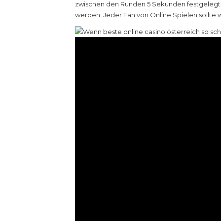
zwischen den Runden 5 Sekunden festgelegt.
werden. Jeder Fan von Online Spielen sollte w