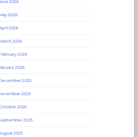
June 2026
May 2026
April 2026
March 2026
February 2026
January 2026
December 2025
November 2025
October 2025
September 2025
August 2025