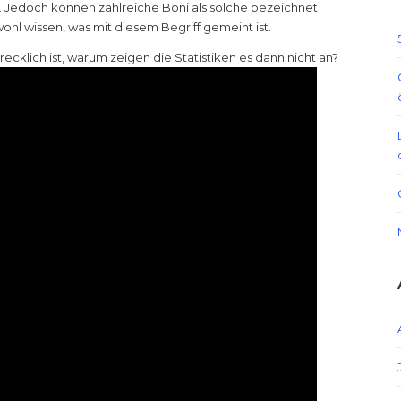
 Jedoch können zahlreiche Boni als solche bezeichnet
ohl wissen, was mit diesem Begriff gemeint ist.