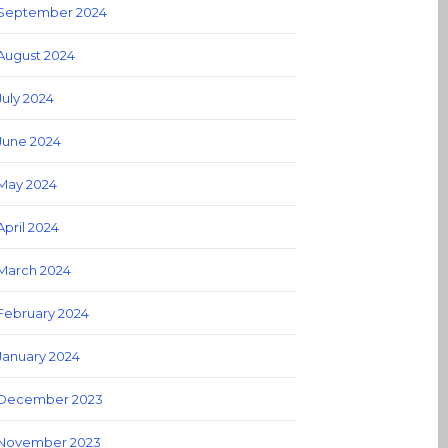
September 2024
August 2024
July 2024
June 2024
May 2024
April 2024
March 2024
February 2024
January 2024
December 2023
November 2023