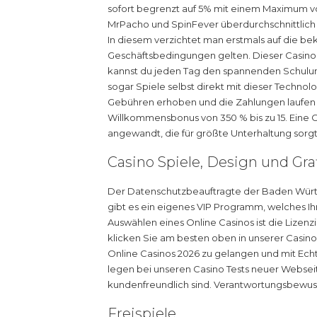
sofort begrenzt auf 5% mit einem Maximum vo
MrPacho und SpinFever überdurchschnittlich 
In diesem verzichtet man erstmals auf die b
Geschäftsbedingungen gelten. Dieser Casino L
kannst du jeden Tag den spannenden Schulun
sogar Spiele selbst direkt mit dieser Techno
Gebühren erhoben und die Zahlungen laufen al
Willkommensbonus von 350 % bis zu 15. Eine C
angewandt, die für größte Unterhaltung sorgt
Casino Spiele, Design und Gra
Der Datenschutzbeauftragte der Baden Würt
gibt es ein eigenes VIP Programm, welches Ihr
Auswählen eines Online Casinos ist die Lizen
klicken Sie am besten oben in unserer Casino
Online Casinos 2026 zu gelangen und mit Echt
legen bei unseren Casino Tests neuer Webseit
kundenfreundlich sind. Verantwortungsbewuss
Freispiele