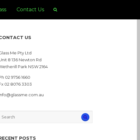
ass
Contact Us
CONTACT US
Glass Me Pty Ltd
Unit 8 136 Newton Rd
Wetherill Park NSW 2164
Ph 02 9756 1660
Fx 02 8076 3303
info@glassme.com.au
RECENT POSTS