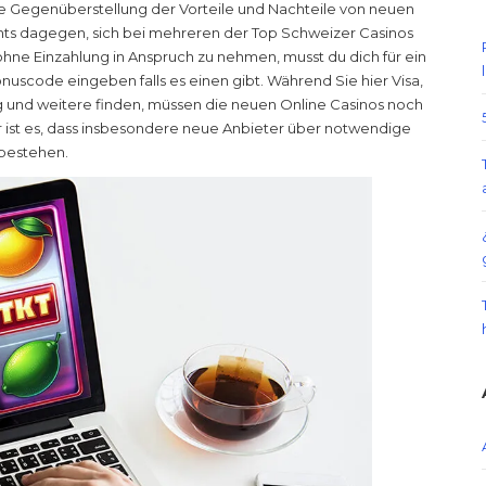
ne Gegenüberstellung der Vorteile und Nachteile von neuen
chts dagegen, sich bei mehreren der Top Schweizer Casinos
ne Einzahlung in Anspruch zu nehmen, musst du dich für ein
scode eingeben falls es einen gibt. Während Sie hier Visa,
ng und weitere finden, müssen die neuen Online Casinos noch
er ist es, dass insbesondere neue Anbieter über notwendige
bestehen.