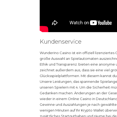
Kundenservice
Wunderino Casino ist ein offiziell lizenzierte
große Auswahl an Spielautomaten auszeichnet
Ethik und Transparenz. ͏bieten eine an͏o͏nyme
zeichnet außerdem aus, dass sie eine viel g
Glücksspielplattformen. Mit diesem kannst du
Unsere Leistungen, das spannende Spielan
unseren Spielern mit 4. Um die Sicherheit müs
Gedanken machen. Änderungen an der Geset
wieder in einem Online Casino in Deutschlan
Gewinne und Auszahlungen je nach gewählte
wenigen Minuten auf Ihr Krypto Wallet über
zusätzliches Startguthaben und räume bei de