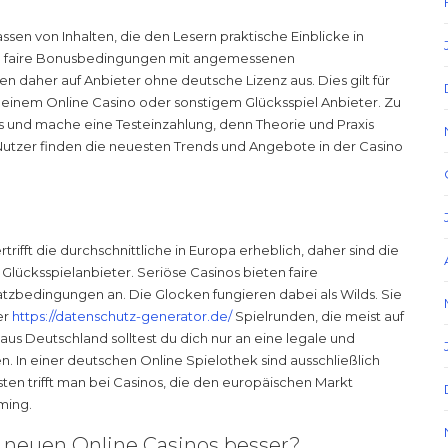
assen von Inhalten, die den Lesern praktische Einblicke in
ten faire Bonusbedingungen mit angemessenen
 daher auf Anbieter ohne deutsche Lizenz aus. Dies gilt für
inem Online Casino oder sonstigem Glücksspiel Anbieter. Zu
s und mache eine Testeinzahlung, denn Theorie und Praxis
utzer finden die neuesten Trends und Angebote in der Casino
trifft die durchschnittliche in Europa erheblich, daher sind die
 Glücksspielanbieter. Seriöse Casinos bieten faire
edingungen an. Die Glocken fungieren dabei als Wilds. Sie
er
https://datenschutz-generator.de/
Spielrunden, die meist auf
 aus Deutschland solltest du dich nur an eine legale und
en. In einer deutschen Online Spielothek sind ausschließlich
sten trifft man bei Casinos, die den europäischen Markt
ming.
i neuen Online Casinos besser?