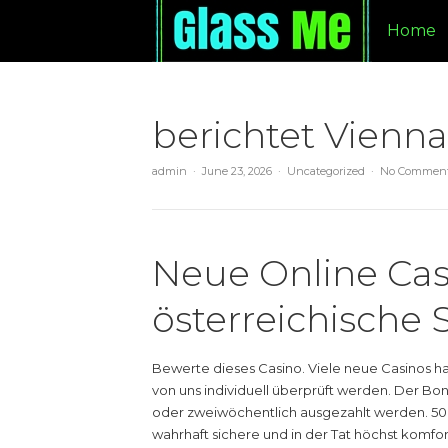
Home
berichtet Vienna
admin
June 23, 2026
Uncategorized
No Commen
Neue Online Cas
österreichische 
Bewerte dieses Casino. Viele neue Casinos ha
von uns individuell überprüft werden. Der B
oder zweiwöchentlich ausgezahlt werden. 50 
wahrhaft sichere und in der Tat höchst komfo