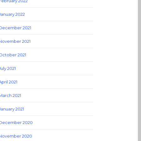
February 2022
January 2022
December 2021
November 2021
October 2021
July 2021
April 2021
March 2021
January 2021
December 2020
November 2020