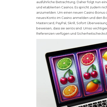
ausführliche Betrachtung. Daher folgt nun ei
und etablierten Casinos. Es spricht zudem ni
anzumelden. Um einen neuen Casino Bonus oh
neues Konto im Casino anmelden und den Bonu
Mastercard, PayPal, Skrill, Sofort Überweisu
beweisen, dass sie seriös sind. Umso wichtig
Referenzen verfügen und Sicherheitschecks 