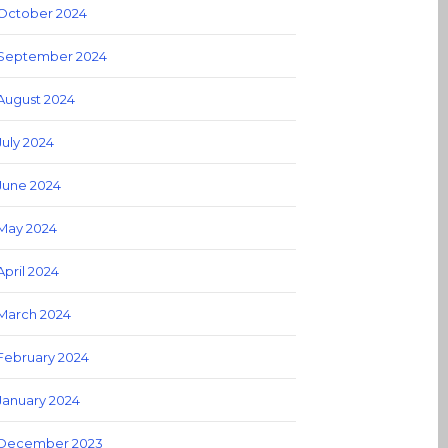
October 2024
September 2024
August 2024
July 2024
June 2024
May 2024
April 2024
March 2024
February 2024
January 2024
December 2023