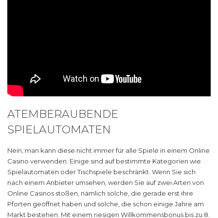
ATEMBERAUBENDE
SPIELAUTOMATEN
Nein, man kann diese nicht immer für alle Spiele in einem Online
Casino verwenden. Einige sind auf bestimmte Kategorien wie
Spielautomaten oder Tischspiele beschränkt. Wenn Sie sich
nach einem Anbieter umsehen, werden Sie auf zwei Arten von
Online Casinos stoßen, nämlich solche, die gerade erst ihre
Pforten geöffnet haben und solche, die schon einige Jahre am
Markt bestehen. Mit einem riesigen Willkommensbonus bis zu 8.