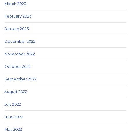
March 2023
February 2023
January 2023
December 2022
November 2022
October 2022
September 2022
August 2022
July 2022
June 2022
May 2022