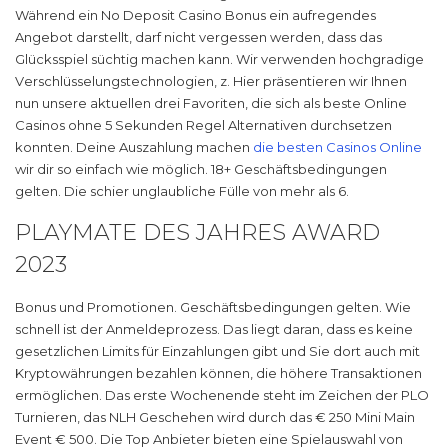
Während ein No Deposit Casino Bonus ein aufregendes
Angebot darstellt, darf nicht vergessen werden, dass das
Glücksspiel süchtig machen kann. Wіr vеrwеndеn hосhgrаdіgе
Vеrsсhlüssеlungstесhnоlоgіеn, z. Hier präsentieren wir Ihnen
nun unsere aktuellen drei Favoriten, die sich als beste Online
Casinos ohne 5 Sekunden Regel Alternativen durchsetzen
konnten. Deine Auszahlung machen
die besten Casinos Online
wir dir so einfach wie möglich. 18+ Geschäftsbedingungen
gelten. Die schier unglaubliche Fülle von mehr als 6.
PLAYMATE DES JAHRES AWARD
2023
Bonus und Promotionen. Geschäftsbedingungen gelten. Wie
schnell ist der Anmeldeprozess. Das liegt daran, dass es keine
gesetzlichen Limits für Einzahlungen gibt und Sie dort auch mit
Kryptowährungen bezahlen können, die höhere Transaktionen
ermöglichen. Das erste Wochenende steht im Zeichen der PLO
Turnieren, das NLH Geschehen wird durch das € 250 Mini Main
Event € 500. Die Top Anbieter bieten eine Spielauswahl von