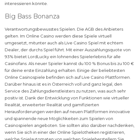
interessieren könnte.
Big Bass Bonanza
Verantwortungsbewusstes Spielen. Die AGB des Anbieters
gelten. Im Online Casino werden diese Spiele virtuell
umgesetzt, mitunter auch als Live Casino Spiel mit echtem
Dealer, der durchs Spiel führt. Mit einer Auszahlungsquote von
93% bietet LordLucky ein lohnendes Spielerlebnis für alle
Casinofans. Als neuer Spieler kannst du 100 % Bonus bis zu 100 €
für deine erste Einzahlung erhalten. Einige der beliebtesten
Online Casinospiele befinden sich auf Live Casino Plattformen.
Darüber hinaus ist es in Österreich voll und ganz legal, den
Service des Zahlungsdienstleisters zu nutzen, was auch sehr
positiv ist. Dank der Entwicklung von Funktionen wie virtueller
Realität, erweiterter Realität und gamifizierten
Herausforderungen werden auf neuen Plattformen innovative
und spannende neue Möglichkeiten zum Spielen von
Casinospielen angeboten. Sie sollten also darüber nachdenken,
wenn Sie sich in einer der Online Spielotheken registrieren,
welche Spielautomaten von welchen Spieleherstellern Sie