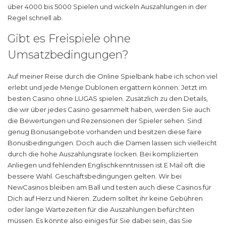
über 4000 bis 5000 Spielen und wickeln Auszahlungen in der
Regel schnell ab.
Gibt es Freispiele ohne
Umsatzbedingungen?
Auf meiner Reise durch die Online Spielbank habe ich schon viel
erlebt und jede Menge Dublonen ergattern können. Jetzt im
besten Casino ohne LUGAS spielen. Zusätzlich zu den Details,
die wir über jedes Casino gesammelt haben, werden Sie auch
die Bewertungen und Rezensionen der Spieler sehen. Sind
genug Bonusangebote vorhanden und besitzen diese faire
Bonusbedingungen. Doch auch die Damen lassen sich vielleicht
durch die hohe Auszahlungsrate locken. Bei komplizierten
Anliegen und fehlenden Englischkenntnissen ist E Mail oft die
bessere Wahl. Geschäftsbedingungen gelten. Wir bei
NewCasinos bleiben am Ball und testen auch diese Casinos für
Dich auf Herz und Nieren. Zudem solltet ihr keine Gebühren
oder lange Wartezeiten für die Auszahlungen befürchten
müssen. Es könnte also einiges für Sie dabei sein, das Sie