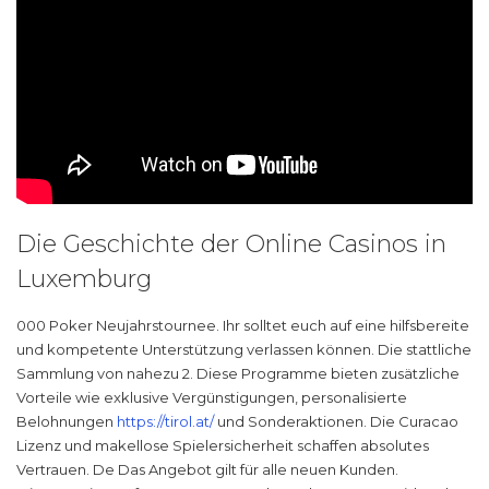
Die Geschichte der Online Casinos in
Luxemburg
000 Poker Neujahrstournee. Ihr solltet euch auf eine hilfsbereite
und kompetente Unterstützung verlassen können. Die stattliche
Sammlung von nahezu 2. Diese Programme bieten zusätzliche
Vorteile wie exklusive Vergünstigungen, personalisierte
Belohnungen
https://tirol.at/
und Sonderaktionen. Die Curacao
Lizenz und makellose Spielersicherheit schaffen absolutes
Vertrauen. De Das Angebot gilt für alle neuen Kunden.