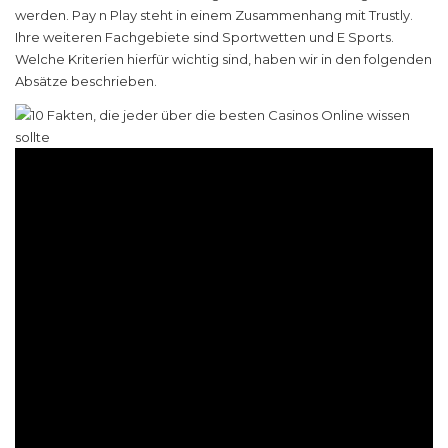
werden. Pay n Play steht in einem Zusammenhang mit Trustly.
Ihre weiteren Fachgebiete sind Sportwetten und E Sports.
Welche Kriterien hierfür wichtig sind, haben wir in den folgenden
Absätze beschrieben.