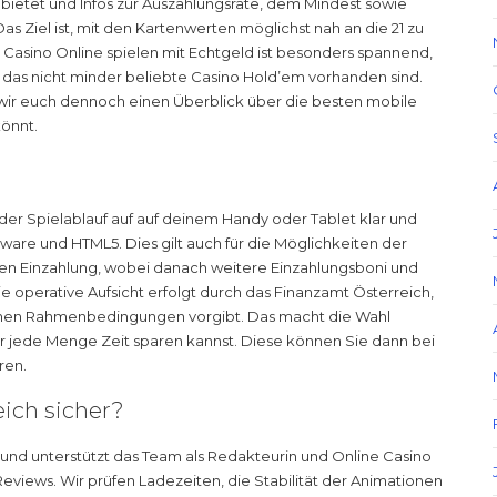
 bietet und Infos zur Auszahlungsrate, dem Mindest sowie
Das Ziel ist, mit den Kartenwerten möglichst nah an die 21 zu
Casino Online spielen mit Echtgeld ist besonders spannend,
das nicht minder beliebte Casino Hold’em vorhanden sind.
wir euch dennoch einen Überblick über die besten mobile
könnt.
er Spielablauf auf auf deinem Handy oder Tablet klar und
tware und HTML5. Dies gilt auch für die Möglichkeiten der
rten Einzahlung, wobei danach weitere Einzahlungsboni und
 operative Aufsicht erfolgt durch das Finanzamt Österreich,
chen Rahmenbedingungen vorgibt. Das macht die Wahl
hier jede Menge Zeit sparen kannst. Diese können Sie dann bei
ren.
eich sicher?
und unterstützt das Team als Redakteurin und Online Casino
eviews. Wir prüfen Ladezeiten, die Stabilität der Animationen