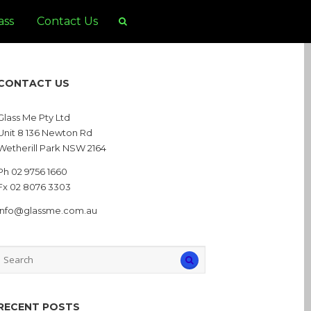
ass
Contact Us
CONTACT US
Glass Me Pty Ltd
Unit 8 136 Newton Rd
Wetherill Park NSW 2164
Ph 02 9756 1660
Fx 02 8076 3303
info@glassme.com.au
RECENT POSTS