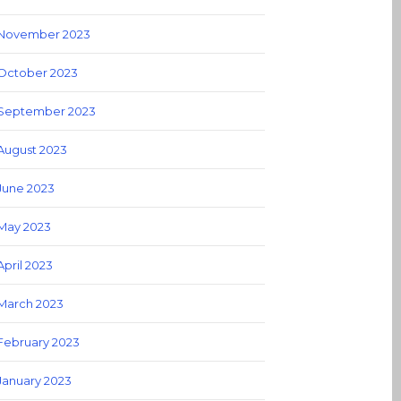
November 2023
October 2023
September 2023
August 2023
June 2023
May 2023
April 2023
March 2023
February 2023
January 2023