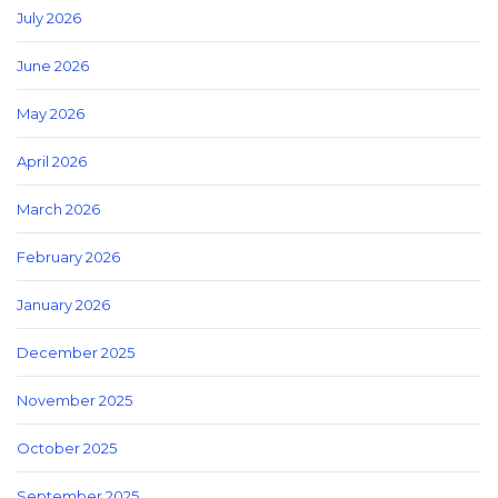
July 2026
June 2026
May 2026
April 2026
March 2026
February 2026
January 2026
December 2025
November 2025
October 2025
September 2025