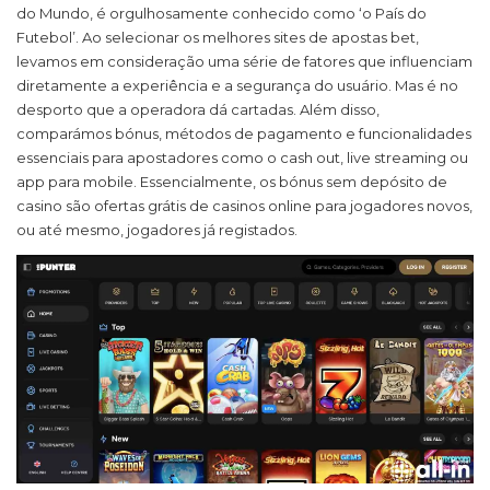
do Mundo, é orgulhosamente conhecido como ‘o País do
Futebol’. Ao selecionar os melhores sites de apostas bet,
levamos em consideração uma série de fatores que influenciam
diretamente a experiência e a segurança do usuário. Mas é no
desporto que a operadora dá cartadas. Além disso,
comparámos bónus, métodos de pagamento e funcionalidades
essenciais para apostadores como o cash out, live streaming ou
app para mobile. Essencialmente, os bónus sem depósito de
casino são ofertas grátis de casinos online para jogadores novos,
ou até mesmo, jogadores já registados.