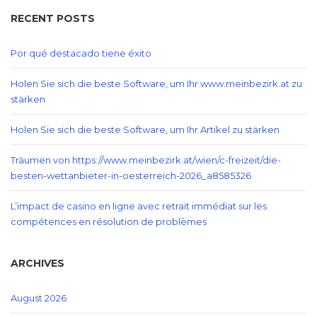
RECENT POSTS
Por qué destacado tiene éxito
Holen Sie sich die beste Software, um Ihr www.meinbezirk.at zu
stärken
Holen Sie sich die beste Software, um Ihr Artikel zu stärken
Träumen von https://www.meinbezirk.at/wien/c-freizeit/die-
besten-wettanbieter-in-oesterreich-2026_a8585326
L’impact de casino en ligne avec retrait immédiat sur les
compétences en résolution de problèmes
ARCHIVES
August 2026