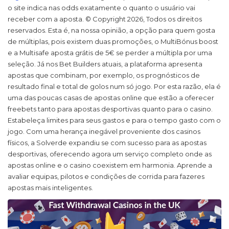
o site indica nas odds exatamente o quanto o usuário vai
receber com a aposta. © Copyright 2026, Todos os direitos
reservados. Esta é, na nossa opinião, a opção para quem gosta
de múltiplas, pois existem duas promoções, o MultiBónus boost
e a Multisafe aposta grátis de 5€ se perder a múltipla por uma
seleção. Já nos Bet Builders atuais, a plataforma apresenta
apostas que combinam, por exemplo, os prognósticos de
resultado final e total de golos num só jogo. Por esta razão, ela é
uma das poucas casas de apostas online que estão a oferecer
freebets tanto para apostas desportivas quanto para o casino.
Estabeleça limites para seus gastos e para o tempo gasto com o
jogo. Com uma herança inegável proveniente dos casinos
físicos, a Solverde expandiu se com sucesso para as apostas
desportivas, oferecendo agora um serviço completo onde as
apostas online e o casino coexistem em harmonia. Aprende a
avaliar equipas, pilotos e condições de corrida para fazeres
apostas mais inteligentes.