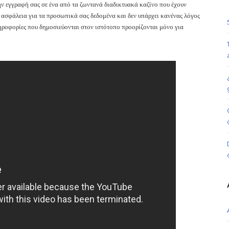
την εγγραφή σας σε ένα από τα ζωντανά διαδικτυακά καζίνο που έχουν
ε ασφάλεια για τα προσωπικά σας δεδομένα και δεν υπάρχει κανένας λόγος
ηροφορίες που δημοσιεύονται στον ιστότοπο προορίζονται μόνο για