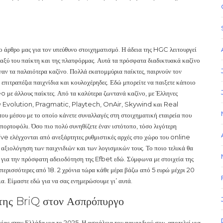
ο άρθρο μας για τον υπεύθυνο στοιχηματισμό. Η άδεια της HGC λειτουργεί
αξύ του παίκτη και της πλατφόρμας. Αυτά τα πρόσφατα διαδικτυακά καζίνο
ναν τα παλαιότερα καζίνο. Πολλά εκατομμύρια παίκτες, παιρνούν τον
 επιτραπέζια παιχνίδια και κουλοχέρηδες. Εδώ μπορείτε να παιξετε κάποιο
deo με άλλους παίκτες. Από τα καλύτερα ζωντανά καζίνο, με Έλληνες
των Evolution, Pragmatic, Playtech, OnAir, Skywind και Real
ου μέσου με το οποίο κάνετε συναλλαγές στη στοιχηματική εταιρεία που
 πορτοφόλι. Όσο πιο πολύ συνηθίζετε έναν ιστότοπο, τόσο λιγότερη
ive ελέγχονται από ανεξάρτητες ρυθμιστικές αρχές στο χώρο του online
ν αξιολόγηση των παιχνιδιών και των λογισμικών τους. Το ποιο τελικά θα
α για την πρόσφατη αδειοδότηση της Efbet εδώ. Σύμφωνα με στοιχεία της
ερισσότερες από 18. 2 χρόνια τώρα κάθε μέρα βάζω από 5 ευρώ μέχρι 20
α. Είμαστε εδώ για να σας ενημερώσουμε γι’ αυτά.
 της BriQ στον Ασπρόπυργο
γίας στην Ελλάδα για το 2025. Η ασφάλεια του παιχνιδιού σου, αποτελεί για