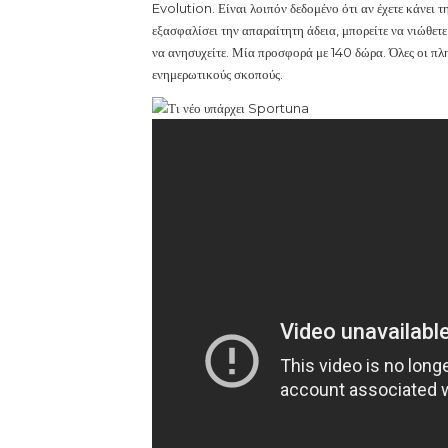
Evolution. Είναι λοιπόν δεδομένο ότι αν έχετε κάνει 
εξασφαλίσει την απαραίτητη άδεια, μπορείτε να νιώθετ
να ανησυχείτε. Μία προσφορά με 140 δώρα. Όλες οι πλ
ενημερωτικούς σκοπούς.