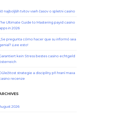
50 najboljših tvitov vseh časov o spletni casino
The Ultimate Guide to Mastering payid casino
apps in 2026
¿Se pregunta cómo hacer que su informó sea
genial? ¡Lee esto!
Garantiert kein Stress bestes casino echtgeld
österreich
Důležitost strategie a disciplíny při hraní maxa
casino recenze
ARCHIVES
August 2026