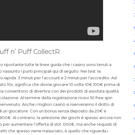
uff n’ Puff CollectR
riportante tutte le linee guida che i casino sono tenuti a
iassunto i punti principali qui di seguito. Nei test: la
iù rapida: 3 minuti per l’account e 2 minuti per l’accredito. Ad
ito 10x, significa che dovrai giocare 10 volte 10€ 100€ prima di
 Italia consentono di divertirsi con dei prodotti di assoluta qualità
colazione. Al termine della registrazione ricevi 50 free spin
venuto. Anche i migliori casinò si riserveranno il diritto di
 di un giocatore. Con un bonus senza deposito da 20€ e
 800€. Al contrario, la selezione dei giochi è spesso ancora non
 per aumentare l’offerta di slot. 000€, ma anche requisiti di
petti che spesso viene tralasciato, è quello che riguarda i