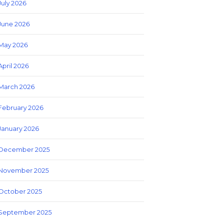
July 2026
June 2026
May 2026
April 2026
March 2026
February 2026
January 2026
December 2025
November 2025
October 2025
September 2025