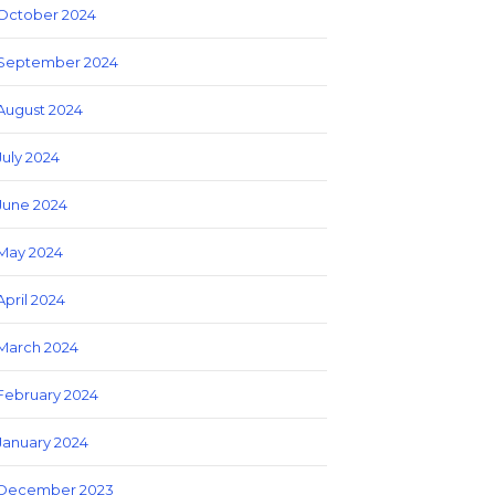
October 2024
September 2024
August 2024
July 2024
June 2024
May 2024
April 2024
March 2024
February 2024
January 2024
December 2023