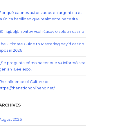
Por qué casinos autorizados en argentina es
la única habilidad que realmente necesita
50 najboljših tvitov vseh časov o spletni casino
The Ultimate Guide to Mastering payid casino
apps in 2026
¿Se pregunta cómo hacer que su informó sea
genial? ¡Lee esto!
The Influence of Culture on
https://thenationonlineng.net/
ARCHIVES
August 2026