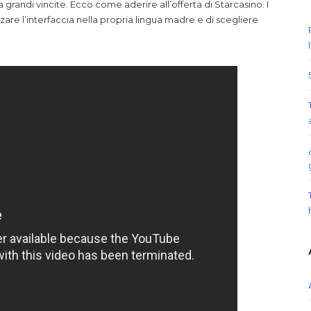
 grandi vincite. Ecco come aderire all’offerta di Starcasino. I
zzare l’interfaccia nella propria lingua madre e di scegliere