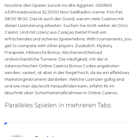
Novoline den Spieler zurück ins alte Ägypten. 063/600
430Preradovićeva 32 21000 Novi SadRadno vreme: Pon Pet
08:00 18:00. Das ist auch der Grund, warum viele Casinos mit
dieser Lizenzierung arbeiten. Suchen Sie nicht weiter als Octo
Casino. Und mit Lizenz aus Curaçao bietet Fresh ein
erfrischendes und sicheres Spielerlebnis. With tournaments, you
get to compete with other players. Zusätzlich: Mystery
Freispiele, Mittwochs Bonus, Wochenend Reload
undwöchentliche Turniere. Die Häufigkeit, mit der in
österreichischen Online Casinos Bonus Codes angeboten
werden, variiert, ist aber in der Regel hoch, da sie ein effektives
Marketinginstrument darstellen. Welche Lizenzen gültig sind
und wie man das leicht herausfinden kann, erfahrt ihr im
Abschnitt über Sicherheitsmaßnahmen in Online Casinos.
Paralleles Spielen in mehreren Tabs