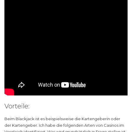
Vorteile:
Beim Blackjack ist es beispielsweise die Karten­geberin oder
der Karten­geber. Ich habe die folgenden Arten von Casinos im
Vergleich identifiziert. Was wird grundsätzlich in Frage stellen ist,