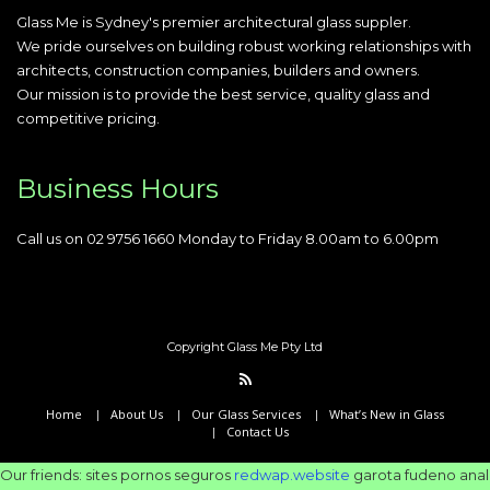
Glass Me is Sydney's premier architectural glass suppler.
We pride ourselves on building robust working relationships with
architects, construction companies, builders and owners.
Our mission is to provide the best service, quality glass and
competitive pricing.
Business Hours
Call us on 02 9756 1660 Monday to Friday 8.00am to 6.00pm
Copyright Glass Me Pty Ltd
Home
About Us
Our Glass Services
What’s New in Glass
Contact Us
Our friends: sites pornos seguros
redwap.website
garota fudeno anal