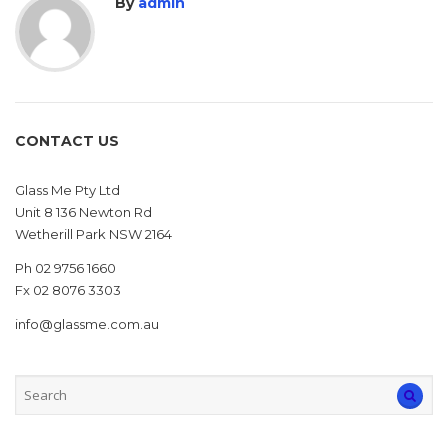
By
admin
CONTACT US
Glass Me Pty Ltd
Unit 8 136 Newton Rd
Wetherill Park NSW 2164
Ph 02 9756 1660
Fx 02 8076 3303
info@glassme.com.au