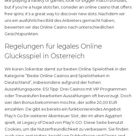
like playing a variety of games, look for bigger match bonuses,
but if you’re a huge slots fan, consider an online casino that offers
free spins; it’s a great way to discover new slots. Nachdem wir
uns ein ausführliches Bild des Anbieters gemacht haben,
bewerten wir das Online Casino nach unterschiedlichen
Gesichtspunkten.
Regelungen für legales Online
Glücksspiel in Österreich
Wir küren Jokerstar damit zur besten Online Spielothek in der
Kategorie “Beste Online Casinos and Spielotheken in
Deutschland”, insbesondere aufgrund der hohen
Auszahlungsquote. ESI Tipp: Drei Casinos mit VIP Programmen
oder Treuestufen bearbeiten Auszahlungen oft bevorzugt. Doch
wer den Bonus bekommen möchte, der sollte 20,00 EUR
einzahlen. De gibt es bereits ein funktionierendes Angebot.
Play’n Go Ein weiterer Abenteuer Slot, der im alten Ägypten
spielt, ist Legacy of Dead von Play’n GO. Diese Seite benutzt
Cookies, um die Nutzerfreundlichkeit zu verbessern. Sie finden
auch eine anständige Anzahl von Rubbellosen und Drops and