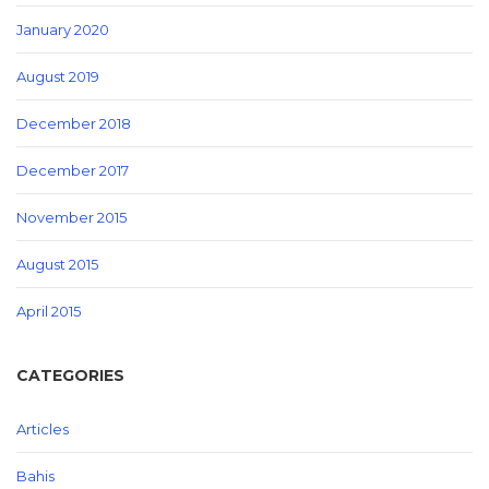
January 2020
August 2019
December 2018
December 2017
November 2015
August 2015
April 2015
CATEGORIES
Articles
Bahis