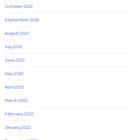
October 2022
September 2022
August 2022
July 2022
June 2022
May 2022
April 2022
March 2022
February 2022
January 2022