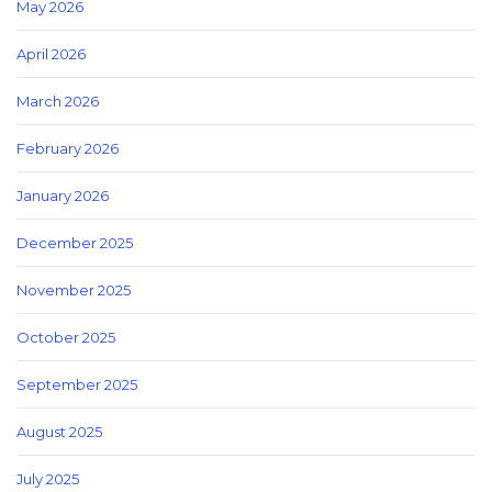
May 2026
April 2026
March 2026
February 2026
January 2026
December 2025
November 2025
October 2025
September 2025
August 2025
July 2025