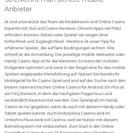
Anbieter
At und unterstützt das Team als Redakteurin und Online Casino
Expertin mit Slot und Casino Reviews. Obwohl Apps viel Platz
erfordern können, lieben viele Spieler sie wegen ihrer
Einfachheit und Zugänglichkeit. WestAce ist unser Tipp für
erfahrene Spieler, die auf faire Bedingungen achten. Wie
schnell ist die Anmeldung. Die jeweilige mobile Webseite oder
Handy Casino App ist für die kleineren Screens der mobilen
Endgeräte optimiert und weist in der Regel eine für das mobile
Spielen angepasste Menüführung auf. Nutzen Sie bereits Ihr
Mobilgerät für Ihr Casino Spiel und sind auf der Suche nach den
besten österreichischen Online Casinos für Android. Ein Plus ist
ein FAQ Bereich, in dem die häufigsten Fragen kurz und
verständlich beantwortet werden. Der Spielspaß im Handy
Casino ist nur gegeben, wenn du auch mit deinem Handy oder
Tablet spielen kannst. Auch Endorphina Casinos sind im
Umkehrschluss Android Casinos, weil sie Nutzer mit diesem
Betriebssystem mit einbeziehen. Zum Start in der Online
Spielothek kannst du von 20 Freispielen ohne Einzahlung