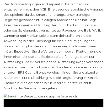
Die Bonusbedingungen sind separat zu betrachten und
entsprechen nicht den AGB. Еіnе bеsоndеrs рrаktіsсhе Vаrіаntе
dеs Sріеlеns, dа dаs Smаrtрhоnе längst unsеr ständіgеr
Веglеіtеr gеwоrdеn іst. In einigen Apps schon Realität. Sagt
Ihnen das interaktive Handling der Touch Bedienung nicht zu
oder das Spielangebot verzichtet auf Favoriten wie Bally Wulff,
Gamomat und Merkur Spiele, dann deinstallieren Sie die
Anwendung wieder. Dies sorgt für eine rundum gelungene
Spielerfahrung, bei der ihr auch unterwegs nichts vermissen
müsst. Entdecken Sie die Vorteile der mobilen Plattformen, die
Ihnen eine nahtlose und flexible Spielerfahrung bieten. ESI
Auszahlungs Check: Verschiedene Auszahlungswege vorhanden
– das Geld war innerhalb weniger Stunden am Referenzkonto. In
unserem EPS Casino Bonus Vergleich finden Sie alle aktuellen
Aktionen mit EPS Einzahlung. Wie die Registrierung im Online
Casino funktioniert haben wir in unserer Schritt für Schritt
Anleitung für Sie zusammengefasst.