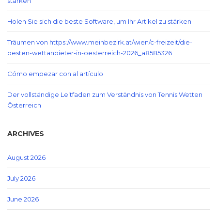
stärken
Holen Sie sich die beste Software, um Ihr Artikel zu stärken
Träumen von https://www.meinbezirk.at/wien/c-freizeit/die-
besten-wettanbieter-in-oesterreich-2026_a8585326
Cómo empezar con al artículo
Der vollständige Leitfaden zum Verständnis von Tennis Wetten
Österreich
ARCHIVES
August 2026
July 2026
June 2026