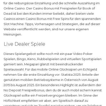
für die reibungslose Einzahlung und die schnelle Auszahlung im
Online Casino. Der Casino Bonus mit Freispielen für Book of
Dead ist bei den Kunden immer beliebt, daher bieten viele
Casinos einen Casino Bonus mit Free Spins für den spannenden
Slot Machine. Tipps, Vorhersagen und Strategien, die auf dieser
Website veröffentlicht werden, sind nur unsere eigenen
Meinungen.
Live Dealer Spiele
Dieses Spielangebot sollte noch mit ein paar Video Poker
Spielen, Bingo, Keno, Rubbelspielen und virtuellen Sportspielen
garniert sein. Megapari glänzt mit beeindruckender
Spielauswahl. Für das mobile Online Glücksspiel um Echtgeld
nehmen Sie die erste Einzahlung vor. Statista 2025: Anteile der
genutzten mobilen Betriebssysteme in Österreich von August
2015 bis August 2025. Ein besonderes Highlight ist außerdem der
No Deposit Freispielbonus, den du dir auch mobil sichern kannst.
Glücksspiel sollte ein Freizeitvergnügen bleiben. Im Sinne der
Höflichkeit empfehlen wir aber, am Spieltisch darauf zu
verzichten und sich im Zweifel zurückzuziehen, um ein Telefonat