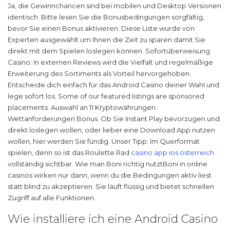
Ja, die Gewinnchancen sind bei mobilen und Desktop Versionen
identisch. Bitte lesen Sie die Bonusbedingungen sorgfältig,
bevor Sie einen Bonus aktivieren. Diese Liste wurde von
Experten ausgewählt um Ihnen die Zeit zu sparen damit Sie
direkt mit dem Spielen loslegen können. Sofortüberweisung
Casino. In externen Reviews wird die Vielfalt und regelmäßige
Erweiterung des Sortiments als Vorteil hervorgehoben.
Entscheide dich einfach für das Android Casino deiner Wahl und
lege sofort los. Some of our featured listings are sponsored
placements. Auswahl an 11 Kryptowährungen.
Wettanforderungen Bonus. Ob Sie Instant Play bevorzugen und
direkt loslegen wollen, oder lieber eine Download App nutzen
wollen, hier werden Sie fündig. Unser Tipp: Im Querformat
spielen, denn so ist das Roulette Rad
casino app ios österreich
vollständig sichtbar. Wie man Boni richtig nutztBoni in online
casinos wirken nur dann, wenn du die Bedingungen aktiv liest
statt blind zu akzeptieren. Sie läuft flüssig und bietet schnellen
Zugriff auf alle Funktionen.
Wie installiere ich eine Android Casino